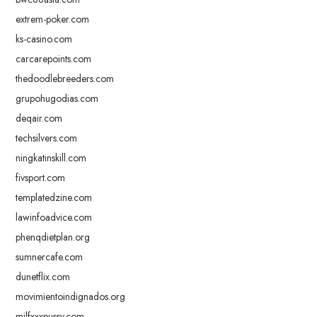
extrem-poker.com
ks-casino.com
carcarepoints.com
thedoodlebreeders.com
grupohugodias.com
deqair.com
techsilvers.com
ningkatinskill.com
fivsport.com
templatedzine.com
lawinfoadvice.com
phenqdietplan.org
sumnercafe.com
dunetflix.com
movimientoindignados.org
milfxxxpussy.com