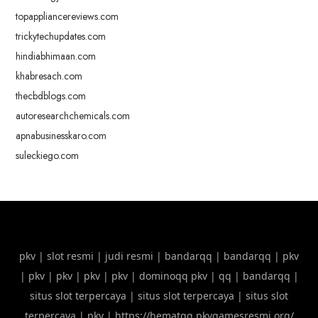
topappliancereviews.com
trickytechupdates.com
hindiabhimaan.com
khabresach.com
thecbdblogs.com
autoresearchchemicals.com
apnabusinesskaro.com
suleckiego.com
pkv
|
slot resmi
|
judi resmi
|
bandarqq
|
bandarqq
|
pkv
|
pkv
|
pkv
|
pkv
|
pkv
|
dominoqq pkv
|
qq
|
bandarqq
|
situs slot terpercaya
|
situs slot terpercaya
|
situs slot
terpercaya
|
pkv
|
https://hematqq.pkvgamesresmi.org/