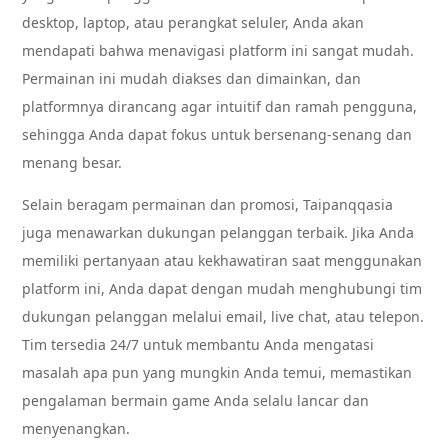
desktop, laptop, atau perangkat seluler, Anda akan
mendapati bahwa menavigasi platform ini sangat mudah.
Permainan ini mudah diakses dan dimainkan, dan
platformnya dirancang agar intuitif dan ramah pengguna,
sehingga Anda dapat fokus untuk bersenang-senang dan
menang besar.
Selain beragam permainan dan promosi, Taipanqqasia
juga menawarkan dukungan pelanggan terbaik. Jika Anda
memiliki pertanyaan atau kekhawatiran saat menggunakan
platform ini, Anda dapat dengan mudah menghubungi tim
dukungan pelanggan melalui email, live chat, atau telepon.
Tim tersedia 24/7 untuk membantu Anda mengatasi
masalah apa pun yang mungkin Anda temui, memastikan
pengalaman bermain game Anda selalu lancar dan
menyenangkan.