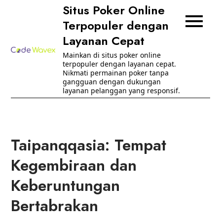
Skip
Situs Poker Online
to
Terpopuler dengan
content
Layanan Cepat
Mainkan di situs poker online
terpopuler dengan layanan cepat.
Nikmati permainan poker tanpa
gangguan dengan dukungan
layanan pelanggan yang responsif.
Taipanqqasia: Tempat
Kegembiraan dan
Keberuntungan
Bertabrakan