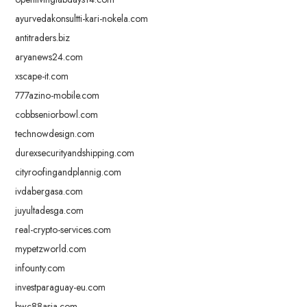
ayurvedakonsultti-kari-nokela.com
antitraders.biz
aryanews24.com
xscape-it.com
777azino-mobile.com
cobbseniorbowl.com
technowdesign.com
durexsecurityandshipping.com
cityroofingandplannig.com
ivdabergasa.com
juyultadesga.com
real-crypto-services.com
mypetzworld.com
infounty.com
investparaguay-eu.com
bwc88asia.com