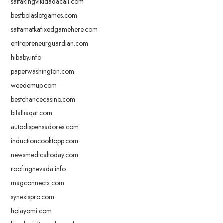
sattakingvikidadacall.com
bestbolaslotgames.com
sattamatkafixedgamehere.com
entrepreneurguardian.com
hibaby.info
paperwashington.com
weedemup.com
bestchancecasino.com
bilalliaqat.com
autodispensadores.com
inductioncooktopp.com
newsmedicaltoday.com
roofingnevada.info
magconnectx.com
synexispro.com
holayomi.com