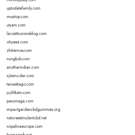
uptodatefamily.com
musitop.com
utyam.com
lacostituzioneblog.com
ohyeea.com
zhitiemoe.com
nungkub.com
anotherindian.com
xylemcider.com
taniaetiago.com
juzfitketo.com
pasomaga.com
impactgardencbdgummies.org
naturesstimulantcbd.net
nopalinaeuropa.com
biomagnify.net