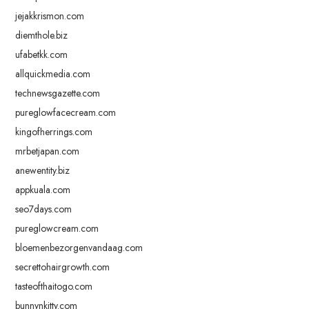
jejakkrismon.com
diemthole.biz
ufabetkk.com
allquickmedia.com
technewsgazette.com
pureglowfacecream.com
kingofherrings.com
mrbetjapan.com
anewentity.biz
appkuala.com
seo7days.com
pureglowcream.com
bloemenbezorgenvandaag.com
secrettohairgrowth.com
tasteofthaitogo.com
bunnynkitty.com