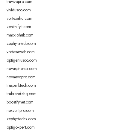
truvivopro.com
vividusco.com
vortexahq.com
zenithifyit.com
maxxiohub.com
zephyraweb.com
vortexaweb.com
optigeniusco.com
novuspherex.com
novaevopro.com
trusparktech.com
trubrandzhq.com
boostifynet.com
nexventpro.com
zephyrtechx.com
optigoxpert.com