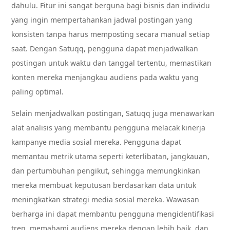
dahulu. Fitur ini sangat berguna bagi bisnis dan individu
yang ingin mempertahankan jadwal postingan yang
konsisten tanpa harus memposting secara manual setiap
saat. Dengan Satuqq, pengguna dapat menjadwalkan
postingan untuk waktu dan tanggal tertentu, memastikan
konten mereka menjangkau audiens pada waktu yang
paling optimal.
Selain menjadwalkan postingan, Satuqq juga menawarkan
alat analisis yang membantu pengguna melacak kinerja
kampanye media sosial mereka. Pengguna dapat
memantau metrik utama seperti keterlibatan, jangkauan,
dan pertumbuhan pengikut, sehingga memungkinkan
mereka membuat keputusan berdasarkan data untuk
meningkatkan strategi media sosial mereka. Wawasan
berharga ini dapat membantu pengguna mengidentifikasi
tren, memahami audiens mereka dengan lebih baik, dan