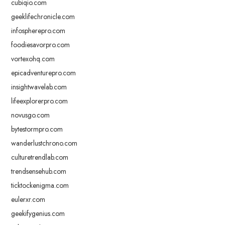
cubiqio.com
geeklifechronicle.com
infospherepro.com
foodiesavorpro.com
vortexohq.com
epicadventurepro.com
insightwavelab.com
lifeexplorerpro.com
novusgo.com
bytestormpro.com
wanderlustchrono.com
culturetrendlab.com
trendsensehub.com
ticktockenigma.com
eulerxr.com
geekifygenius.com