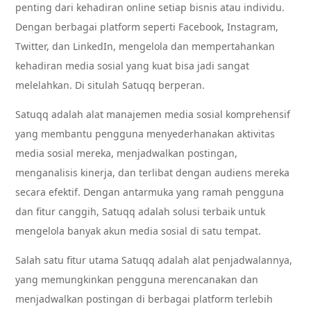
penting dari kehadiran online setiap bisnis atau individu.
Dengan berbagai platform seperti Facebook, Instagram,
Twitter, dan LinkedIn, mengelola dan mempertahankan
kehadiran media sosial yang kuat bisa jadi sangat
melelahkan. Di situlah Satuqq berperan.
Satuqq adalah alat manajemen media sosial komprehensif
yang membantu pengguna menyederhanakan aktivitas
media sosial mereka, menjadwalkan postingan,
menganalisis kinerja, dan terlibat dengan audiens mereka
secara efektif. Dengan antarmuka yang ramah pengguna
dan fitur canggih, Satuqq adalah solusi terbaik untuk
mengelola banyak akun media sosial di satu tempat.
Salah satu fitur utama Satuqq adalah alat penjadwalannya,
yang memungkinkan pengguna merencanakan dan
menjadwalkan postingan di berbagai platform terlebih