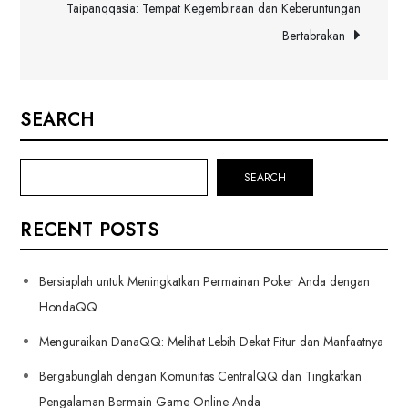
Taipanqqasia: Tempat Kegembiraan dan Keberuntungan
Bertabrakan
SEARCH
SEARCH
RECENT POSTS
Bersiaplah untuk Meningkatkan Permainan Poker Anda dengan
HondaQQ
Menguraikan DanaQQ: Melihat Lebih Dekat Fitur dan Manfaatnya
Bergabunglah dengan Komunitas CentralQQ dan Tingkatkan
Pengalaman Bermain Game Online Anda