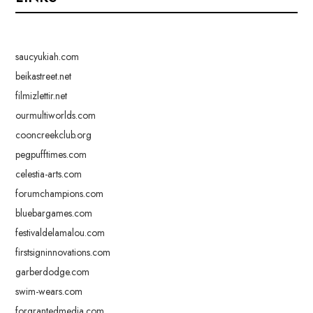
saucyukiah.com
beikastreet.net
filmizlettir.net
ourmultiworlds.com
cooncreekclub.org
pegpufftimes.com
celestia-arts.com
forumchampions.com
bluebargames.com
festivaldelamalou.com
firstsigninnovations.com
garberdodge.com
swim-wears.com
forgrantedmedia.com