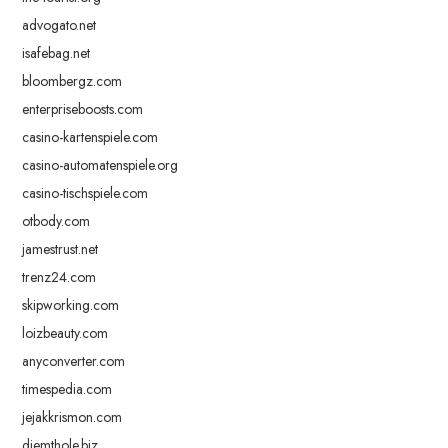
advogato.net
isafebag.net
bloombergz.com
enterpriseboosts.com
casino-kartenspiele.com
casino-automatenspiele.org
casino-tischspiele.com
otbody.com
jamestrust.net
trenz24.com
skipworking.com
loizbeauty.com
anyconverter.com
timespedia.com
jejakkrismon.com
diemthole.biz