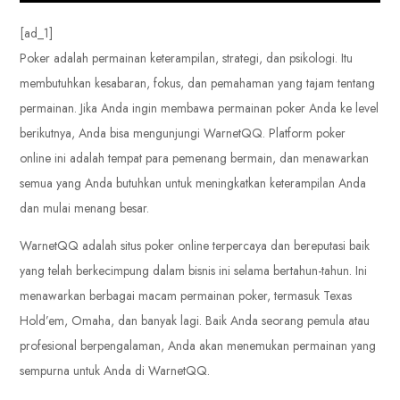
[ad_1]
Poker adalah permainan keterampilan, strategi, dan psikologi. Itu
membutuhkan kesabaran, fokus, dan pemahaman yang tajam tentang
permainan. Jika Anda ingin membawa permainan poker Anda ke level
berikutnya, Anda bisa mengunjungi WarnetQQ. Platform poker
online ini adalah tempat para pemenang bermain, dan menawarkan
semua yang Anda butuhkan untuk meningkatkan keterampilan Anda
dan mulai menang besar.
WarnetQQ adalah situs poker online terpercaya dan bereputasi baik
yang telah berkecimpung dalam bisnis ini selama bertahun-tahun. Ini
menawarkan berbagai macam permainan poker, termasuk Texas
Hold’em, Omaha, dan banyak lagi. Baik Anda seorang pemula atau
profesional berpengalaman, Anda akan menemukan permainan yang
sempurna untuk Anda di WarnetQQ.