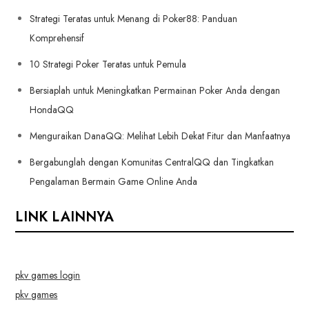
Strategi Teratas untuk Menang di Poker88: Panduan
Komprehensif
10 Strategi Poker Teratas untuk Pemula
Bersiaplah untuk Meningkatkan Permainan Poker Anda dengan
HondaQQ
Menguraikan DanaQQ: Melihat Lebih Dekat Fitur dan Manfaatnya
Bergabunglah dengan Komunitas CentralQQ dan Tingkatkan
Pengalaman Bermain Game Online Anda
LINK LAINNYA
pkv games login
pkv games