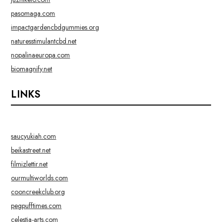
pasomaga.com
impactgardencbdgummies.org
naturesstimulantcbd.net
nopalinaeuropa.com
biomagnify.net
LINKS
saucyukiah.com
beikastreet.net
filmizlettir.net
ourmultiworlds.com
cooncreekclub.org
pegpufftimes.com
celestia-arts.com