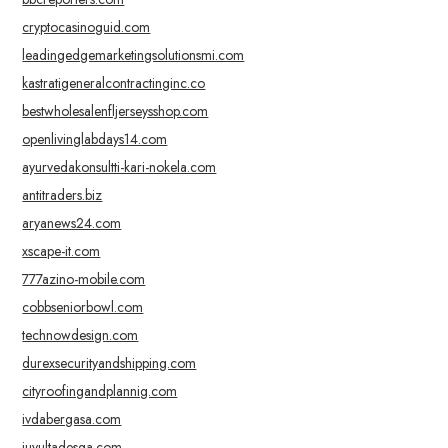
cryptocasinoguid.com
leadingedgemarketingsolutionsmi.com
kastratigeneralcontractinginc.co
bestwholesalenfljerseysshop.com
openlivinglabdays14.com
ayurvedakonsultti-kari-nokela.com
antitraders.biz
aryanews24.com
xscape-it.com
777azino-mobile.com
cobbseniorbowl.com
technowdesign.com
durexsecurityandshipping.com
cityroofingandplannig.com
ivdabergasa.com
juyultadesga.com