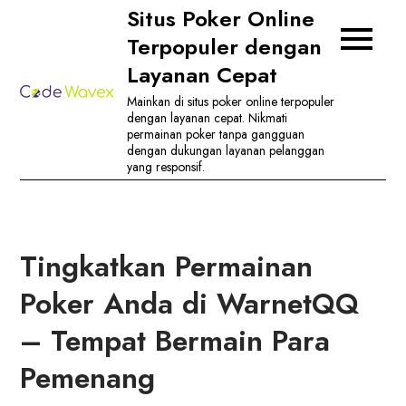
Skip
Situs Poker Online
to
Terpopuler dengan
content
Layanan Cepat
Mainkan di situs poker online terpopuler
dengan layanan cepat. Nikmati
permainan poker tanpa gangguan
dengan dukungan layanan pelanggan
yang responsif.
Tingkatkan Permainan
Poker Anda di WarnetQQ
– Tempat Bermain Para
Pemenang