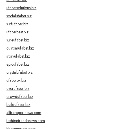
ufabetsolutions.biz
socialufabet.biz
surfufabet.biz
ufabetbest.biz
sureufabet.biz
customufabet.biz
storyufabet.biz
epicufabet.biz
crystalufabet.biz
ufabetok.biz
everufabet.biz
crowdufabet.biz
buildufabet.biz
alltransportnews.com
fashiontrandsnews.com
bbcreporters.com