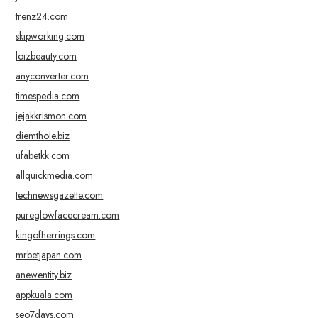
trenz24.com
skipworking.com
loizbeauty.com
anyconverter.com
timespedia.com
jejakkrismon.com
diemthole.biz
ufabetkk.com
allquickmedia.com
technewsgazette.com
pureglowfacecream.com
kingofherrings.com
mrbetjapan.com
anewentity.biz
appkuala.com
seo7days.com