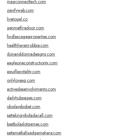
magconnecttech.com
zenifyweb.com
livetogel.co
genmatfiredoor.com
findlascegasproperties.com
healthhavenrobbie.com
donanddonnadesigns.com
eagleoneconstructiontx.com
equiflexvitality.com
onlylovesg.com
activedesenvolvimento.com
dailyhubpages.com
idnplaysbobet.com
sattakingvikidadacall.com
bestbolaslotgames.com
sattamatkafixedgamehere.com