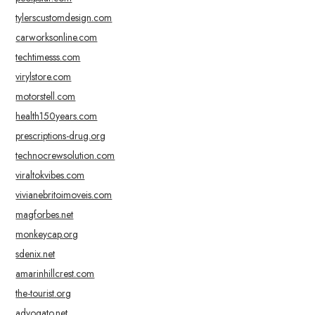
tylerscustomdesign.com
carworksonline.com
techtimesss.com
virylstore.com
motorstell.com
health150years.com
prescriptions-drug.org
technocrewsolution.com
viraltokvibes.com
vivianebritoimoveis.com
magforbes.net
monkeycap.org
sdenix.net
amarinhillcrest.com
the-tourist.org
advogato.net