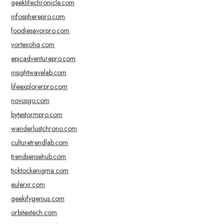
geeklifechronicle.com
infospherepro.com
foodiesavorpro.com
vortexohq.com
epicadventurepro.com
insightwavelab.com
lifeexplorerpro.com
novusgo.com
bytestormpro.com
wanderlustchrono.com
culturetrendlab.com
trendsensehub.com
ticktockenigma.com
eulerxr.com
geekifygenius.com
orbitextech.com