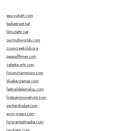
saucyukiah.com
beikastreet.net
filmizlettir.net
ourmultiworlds.com
cooncreekclub.org
pegpufftimes.com
celestia-arts.com
forumchampions.com
bluebargames.com
festivaldelamalou.com
firstsigninnovations.com
garberdodge.com
swim-wears.com
forgrantedmedia.com
peolpstar.com