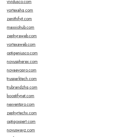
vividusco.com
vortexahq.com
zenithifyit.com
maxxiohub.com
zephyraweb.com
vortexaweb.com
optigeniusco.com
novuspherex.com
novaevopro.com
trusparktech.com
trubrandzhq.com
boostifynet.com
nexventpro.com
zephyrtechx.com
optigoxpert.com
novuswayz.com