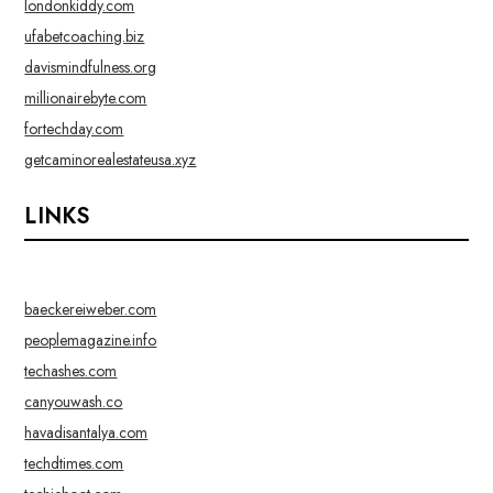
londonkiddy.com
ufabetcoaching.biz
davismindfulness.org
millionairebyte.com
fortechday.com
getcaminorealestateusa.xyz
LINKS
baeckereiweber.com
peoplemagazine.info
techashes.com
canyouwash.co
havadisantalya.com
techdtimes.com