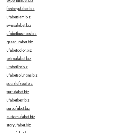
expertufabet.biz
fantasyufabet.biz
ufabetsiam.biz
swissufabet.biz
ufabetbusiness.biz
greenufabet.biz
ufabetcolor.biz
extraufabet.biz
ufabetlife.biz
ufabetsolutions.biz
socialufabet.biz
surfufabet.biz
ufabetbest.biz
sureufabet.biz
customufabet.biz
storyufabet.biz