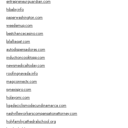
entrepreneurguardian.com
hibaby.info
paperwashington.com
weedemup.com
bestchancecasino.com
bilalliaqat.com
autodispensadores.com
inductioncooktopp.com
newsmedicaltoday.com
roofingnevada.info
magconnectx.com
synexispro.com
holayomi.com
ligadeciclismodecundinamarca.com
nashvilleworkerscompensationattorney.com
holyfamilycathedralschool.org