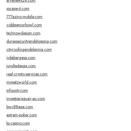
aryanews24.com
xscape-it.com
777azino-mobile.com
cobbseniorbowl.com
technowdesign.com
durexsecurityandshipping.com
cityroofingandplannig.com
ivdabergasa.com
juyultadesga.com
real-crypto-services.com
mypetzworld.com
infounty.com
investparaguay-eu.com
bwc88asia.com
extrem-poker.com
ks-casino.com