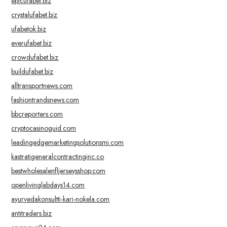
epicufabet.biz
crystalufabet.biz
ufabetok.biz
everufabet.biz
crowdufabet.biz
buildufabet.biz
alltransportnews.com
fashiontrandsnews.com
bbcreporters.com
cryptocasinoguid.com
leadingedgemarketingsolutionsmi.com
kastratigeneralcontractinginc.co
bestwholesalenfljerseysshop.com
openlivinglabdays14.com
ayurvedakonsultti-kari-nokela.com
antitraders.biz