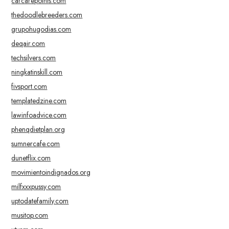
carcarepoints.com
thedoodlebreeders.com
grupohugodias.com
deqair.com
techsilvers.com
ningkatinskill.com
fivsport.com
templatedzine.com
lawinfoadvice.com
phenqdietplan.org
sumnercafe.com
dunetflix.com
movimientoindignados.org
milfxxxpussy.com
uptodatefamily.com
musitop.com