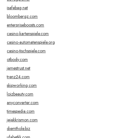
isafebag.net
bloombergz.com
enterpriseboosts.com
casino-kartenspiele.com
casino-automatenspiele.org
casino-tischspiele.com
otbody.com
jamestrust.net
trenz24.com
skipworking.com
loizbeauty.com
anyconverter.com
timespedia.com
jejakkrismon.com
diemthole.biz
ufabetkk.com