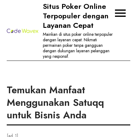
Skip
Situs Poker Online
to
Terpopuler dengan
content
Layanan Cepat
Mainkan di situs poker online terpopuler
dengan layanan cepat. Nikmati
permainan poker tanpa gangguan
dengan dukungan layanan pelanggan
yang responsif.
Temukan Manfaat
Menggunakan Satuqq
untuk Bisnis Anda
[ad_1]