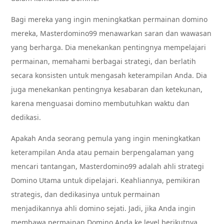
Bagi mereka yang ingin meningkatkan permainan domino
mereka, Masterdomino99 menawarkan saran dan wawasan
yang berharga. Dia menekankan pentingnya mempelajari
permainan, memahami berbagai strategi, dan berlatih
secara konsisten untuk mengasah keterampilan Anda. Dia
juga menekankan pentingnya kesabaran dan ketekunan,
karena menguasai domino membutuhkan waktu dan
dedikasi.
Apakah Anda seorang pemula yang ingin meningkatkan
keterampilan Anda atau pemain berpengalaman yang
mencari tantangan, Masterdomino99 adalah ahli strategi
Domino Utama untuk dipelajari. Keahliannya, pemikiran
strategis, dan dedikasinya untuk permainan
menjadikannya ahli domino sejati. Jadi, jika Anda ingin
membawa permainan Domino Anda ke level berikutnya,