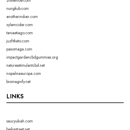
zhitiemoe.com
nungkub.com
anotherindian.com
xylemcider.com
taniaetiago.com
juzfitketo.com
pasomaga.com
impactgardencbdgummies.org
naturesstimulantcbd.net
nopalinaeuropa.com
biomagnify.net
LINKS
saucyukiah.com
beikastreet.net