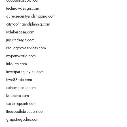
cobbseniorbowl.com
technowdesign.com
durexsecurityandshipping.com
cityroofingandplannig.com
ivdabergasa.com
juyultadesga.com
real-crypto-services.com
mypetzworld.com
infounty.com
investparaguay-eu.com
bwc88asia.com
extrem-poker.com
ks-casino.com
carcarepoints.com
thedoodlebreeders.com
grupohugodias.com