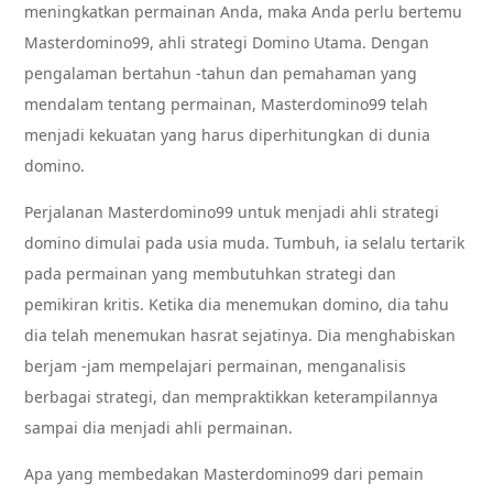
meningkatkan permainan Anda, maka Anda perlu bertemu
Masterdomino99, ahli strategi Domino Utama. Dengan
pengalaman bertahun -tahun dan pemahaman yang
mendalam tentang permainan, Masterdomino99 telah
menjadi kekuatan yang harus diperhitungkan di dunia
domino.
Perjalanan Masterdomino99 untuk menjadi ahli strategi
domino dimulai pada usia muda. Tumbuh, ia selalu tertarik
pada permainan yang membutuhkan strategi dan
pemikiran kritis. Ketika dia menemukan domino, dia tahu
dia telah menemukan hasrat sejatinya. Dia menghabiskan
berjam -jam mempelajari permainan, menganalisis
berbagai strategi, dan mempraktikkan keterampilannya
sampai dia menjadi ahli permainan.
Apa yang membedakan Masterdomino99 dari pemain