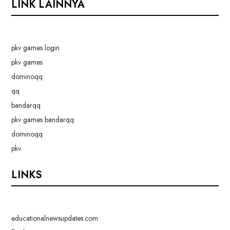
LINK LAINNYA
pkv games login
pkv games
dominoqq
qq
bandarqq
pkv games bandarqq
dominoqq
pkv
LINKS
educationalnewsupdates.com