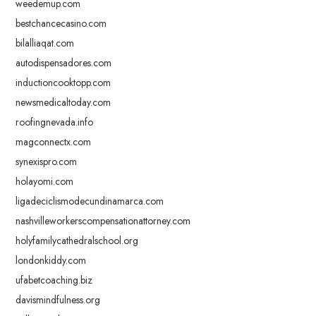
weedemup.com
bestchancecasino.com
bilalliaqat.com
autodispensadores.com
inductioncooktopp.com
newsmedicaltoday.com
roofingnevada.info
magconnectx.com
synexispro.com
holayomi.com
ligadeciclismodecundinamarca.com
nashvilleworkerscompensationattorney.com
holyfamilycathedralschool.org
londonkiddy.com
ufabetcoaching.biz
davismindfulness.org