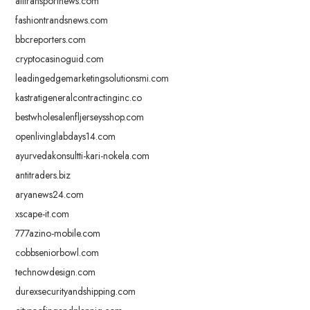
alltransportnews.com
fashiontrandsnews.com
bbcreporters.com
cryptocasinoguid.com
leadingedgemarketingsolutionsmi.com
kastratigeneralcontractinginc.co
bestwholesalenfljerseysshop.com
openlivinglabdays14.com
ayurvedakonsultti-kari-nokela.com
antitraders.biz
aryanews24.com
xscape-it.com
777azino-mobile.com
cobbseniorbowl.com
technowdesign.com
durexsecurityandshipping.com