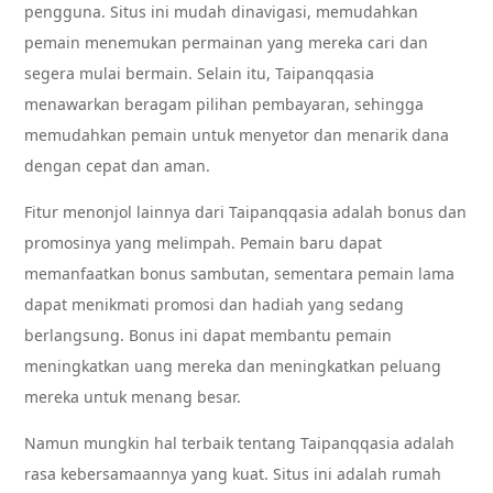
pengguna. Situs ini mudah dinavigasi, memudahkan
pemain menemukan permainan yang mereka cari dan
segera mulai bermain. Selain itu, Taipanqqasia
menawarkan beragam pilihan pembayaran, sehingga
memudahkan pemain untuk menyetor dan menarik dana
dengan cepat dan aman.
Fitur menonjol lainnya dari Taipanqqasia adalah bonus dan
promosinya yang melimpah. Pemain baru dapat
memanfaatkan bonus sambutan, sementara pemain lama
dapat menikmati promosi dan hadiah yang sedang
berlangsung. Bonus ini dapat membantu pemain
meningkatkan uang mereka dan meningkatkan peluang
mereka untuk menang besar.
Namun mungkin hal terbaik tentang Taipanqqasia adalah
rasa kebersamaannya yang kuat. Situs ini adalah rumah