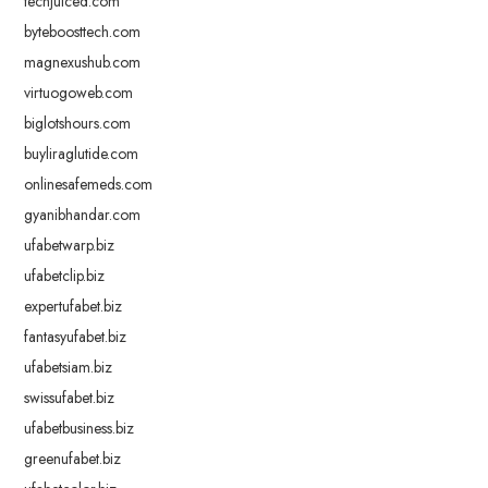
techjuiced.com
byteboosttech.com
magnexushub.com
virtuogoweb.com
biglotshours.com
buyliraglutide.com
onlinesafemeds.com
gyanibhandar.com
ufabetwarp.biz
ufabetclip.biz
expertufabet.biz
fantasyufabet.biz
ufabetsiam.biz
swissufabet.biz
ufabetbusiness.biz
greenufabet.biz