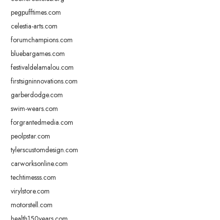
pegpufftimes.com
celestia-arts.com
forumchampions.com
bluebargames.com
festivaldelamalou.com
firstsigninnovations.com
garberdodge.com
swim-wears.com
forgrantedmedia.com
peolpstar.com
tylerscustomdesign.com
carworksonline.com
techtimesss.com
virylstore.com
motorstell.com
health150years.com