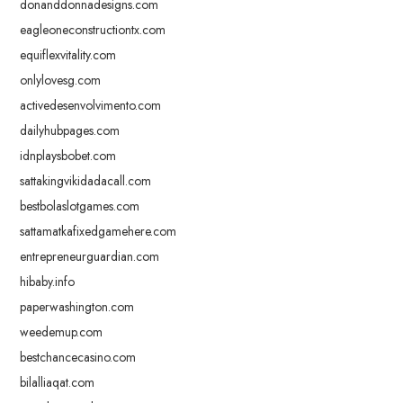
donanddonnadesigns.com
eagleoneconstructiontx.com
equiflexvitality.com
onlylovesg.com
activedesenvolvimento.com
dailyhubpages.com
idnplaysbobet.com
sattakingvikidadacall.com
bestbolaslotgames.com
sattamatkafixedgamehere.com
entrepreneurguardian.com
hibaby.info
paperwashington.com
weedemup.com
bestchancecasino.com
bilalliaqat.com