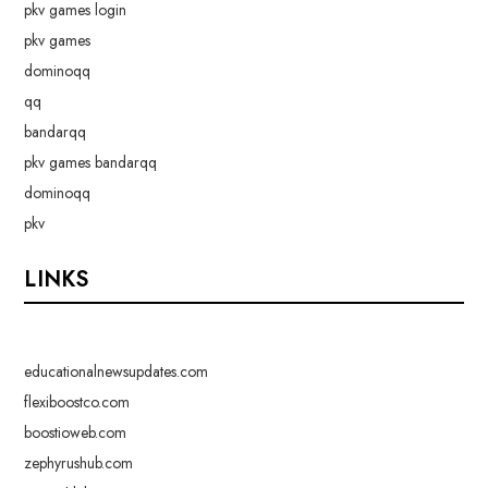
pkv games login
pkv games
dominoqq
qq
bandarqq
pkv games bandarqq
dominoqq
pkv
LINKS
educationalnewsupdates.com
flexiboostco.com
boostioweb.com
zephyrushub.com