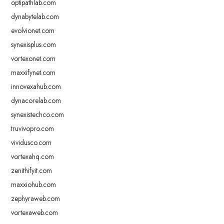
optipathlab.com
dynabytelab.com
evolvionet.com
synexisplus.com
vortexonet.com
maxxifynet.com
innovexahub.com
dynacorelab.com
synexistechco.com
truvivopro.com
vividusco.com
vortexahq.com
zenithifyit.com
maxxiohub.com
zephyraweb.com
vortexaweb.com