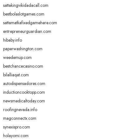
sattakingvikidadacall.com
bestbolaslotgames.com
sattamatkafixedgamehere.com
entrepreneurguardian.com
hibaby.info
paperwashington.com
weedemup.com
bestchancecasino.com
bilalliaqat.com
autodispensadores.com
inductioncooktopp.com
newsmedicaltoday.com
roofingnevada.info
magconnectx.com
synexispro.com
holayomi.com