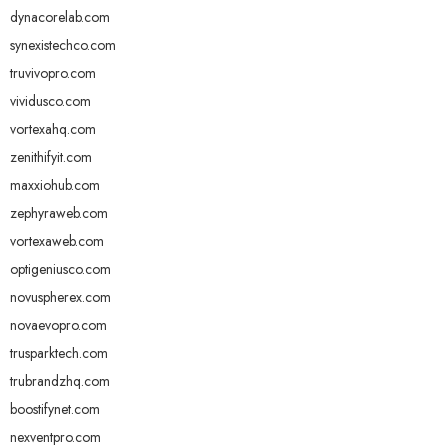
dynacorelab.com
synexistechco.com
truvivopro.com
vividusco.com
vortexahq.com
zenithifyit.com
maxxiohub.com
zephyraweb.com
vortexaweb.com
optigeniusco.com
novuspherex.com
novaevopro.com
trusparktech.com
trubrandzhq.com
boostifynet.com
nexventpro.com