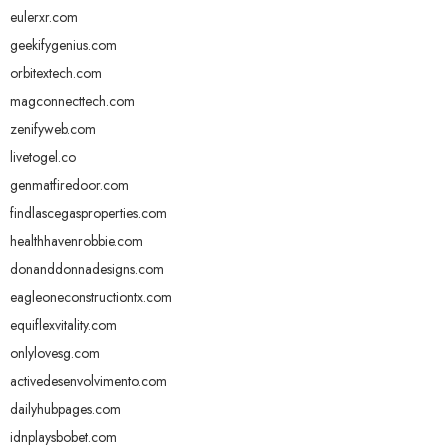
eulerxr.com
geekifygenius.com
orbitextech.com
magconnecttech.com
zenifyweb.com
livetogel.co
genmatfiredoor.com
findlascegasproperties.com
healthhavenrobbie.com
donanddonnadesigns.com
eagleoneconstructiontx.com
equiflexvitality.com
onlylovesg.com
activedesenvolvimento.com
dailyhubpages.com
idnplaysbobet.com