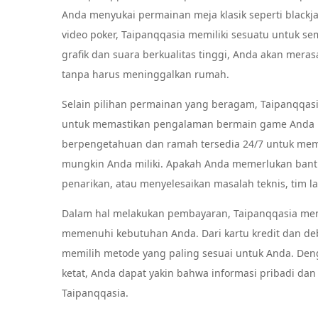
Anda menyukai permainan meja klasik seperti blackja
video poker, Taipanqqasia memiliki sesuatu untuk 
grafik dan suara berkualitas tinggi, Anda akan mera
tanpa harus meninggalkan rumah.
Selain pilihan permainan yang beragam, Taipanqqas
untuk memastikan pengalaman bermain game Anda l
berpengetahuan dan ramah tersedia 24/7 untuk me
mungkin Anda miliki. Apakah Anda memerlukan bantu
penarikan, atau menyelesaikan masalah teknis, tim 
Dalam hal melakukan pembayaran, Taipanqqasia me
memenuhi kebutuhan Anda. Dari kartu kredit dan deb
memilih metode yang paling sesuai untuk Anda. Den
ketat, Anda dapat yakin bahwa informasi pribadi da
Taipanqqasia.