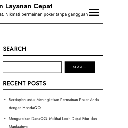
an Layanan Cepat
pat. Nikmati permainan poker tanpa gangguan
SEARCH
SEARCH
RECENT POSTS
Bersiaplah untuk Meningkatkan Permainan Poker Anda
dengan HondaQQ
Menguraikan DanaQQ: Melihat Lebih Dekat Fitur dan
Manfaatnya