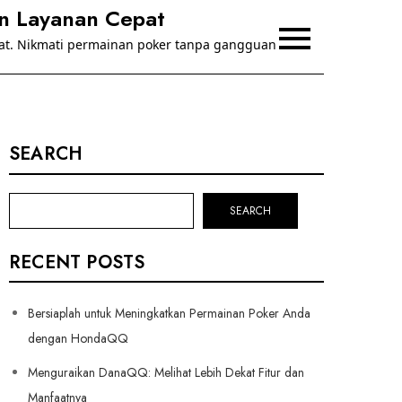
an Layanan Cepat
pat. Nikmati permainan poker tanpa gangguan
SEARCH
SEARCH
RECENT POSTS
Bersiaplah untuk Meningkatkan Permainan Poker Anda
dengan HondaQQ
Menguraikan DanaQQ: Melihat Lebih Dekat Fitur dan
Manfaatnya