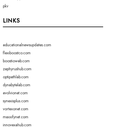
pkv
LINKS
educationalnewsupdates.com
flexiboostco.com
boostioweb.com
zephyrushub.com
optipathlab.com
dynabytelab.com
evolvionet.com
synexisplus.com
vortexonet.com
maxxifynet.com
innovexahub.com