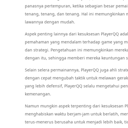
panasnya pertempuran, ketika sebagian besar pema
tenang, tenang, dan tenang. Hal ini memungkinka
lawannya dengan mudah.
Aspek penting lainnya dari kesuksesan PlayerQQ ada
pemahaman yang mendalam terhadap game yang mere
dan strategi. Pengetahuan ini memungkinkan mereka
dengan itu, sehingga memberi mereka keuntungan sig
Selain selera permainannya, PlayerQQ juga ahli str
dengan cepat mengubah taktik untuk melawan gerakan
yang lebih defensif, PlayerQQ selalu mengetahui p
kemenangan.
Namun mungkin aspek terpenting dari kesuksesan Pl
menghabiskan waktu berjam-jam untuk berlatih, me
terus-menerus berusaha untuk menjadi lebih baik, t