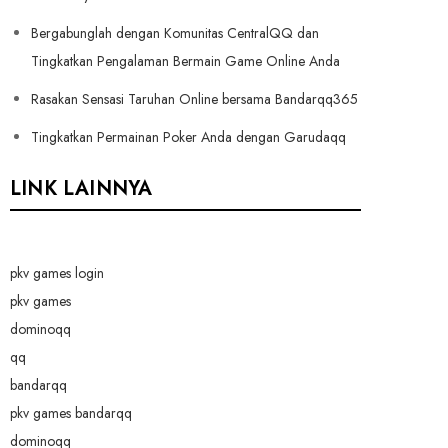
Bergabunglah dengan Komunitas CentralQQ dan
Tingkatkan Pengalaman Bermain Game Online Anda
Rasakan Sensasi Taruhan Online bersama Bandarqq365
Tingkatkan Permainan Poker Anda dengan Garudaqq
LINK LAINNYA
pkv games login
pkv games
dominoqq
qq
bandarqq
pkv games bandarqq
dominoqq