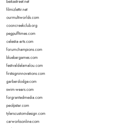
beikastreet.net
filmizlettir.net
ourmultiworlds.com
cooncreekclub.org
pegpufftimes.com
celestia-arts.com
forumchampions.com
bluebargames.com
festivaldelamalou.com
firstsigninnovations.com
garberdodge.com
swim-wears.com
forgrantedmedia.com
peolpstar.com
tylerscustomdesign.com
carworksonline.com