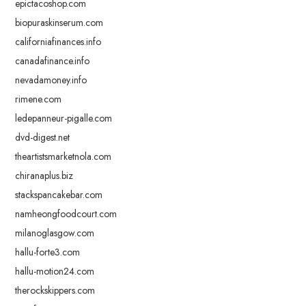
epictacoshop.com
biopuraskinserum.com
californiafinances.info
canadafinance.info
nevadamoney.info
rimene.com
ledepanneur-pigalle.com
dvd-digest.net
theartistsmarketnola.com
chiranaplus.biz
stackspancakebar.com
namheongfoodcourt.com
milanoglasgow.com
hallu-forte3.com
hallu-motion24.com
therockskippers.com