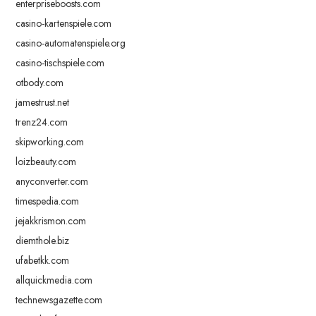
enterpriseboosts.com
casino-kartenspiele.com
casino-automatenspiele.org
casino-tischspiele.com
otbody.com
jamestrust.net
trenz24.com
skipworking.com
loizbeauty.com
anyconverter.com
timespedia.com
jejakkrismon.com
diemthole.biz
ufabetkk.com
allquickmedia.com
technewsgazette.com