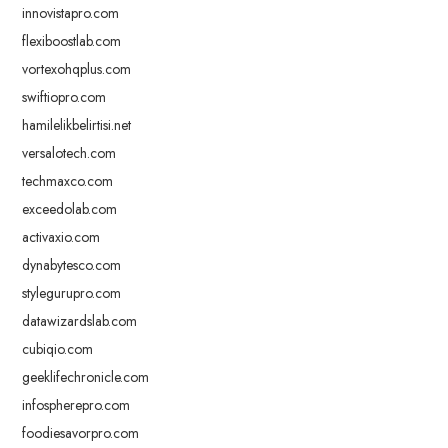
innovistapro.com
flexiboostlab.com
vortexohqplus.com
swiftiopro.com
hamilelikbelirtisi.net
versalotech.com
techmaxco.com
exceedolab.com
activaxio.com
dynabytesco.com
stylegurupro.com
datawizardslab.com
cubiqio.com
geeklifechronicle.com
infospherepro.com
foodiesavorpro.com