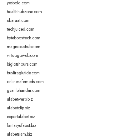
yesbold.com
healthhubzone.com
ebaraat.com
techjuiced.com
byteboosttech.com
magnexushub.com
virtuogoweb.com
biglotshours.com
buyliraglutide.com
onlinesafemeds.com
gyanibhandar.com
ufabetwarp.biz
ufabetclip.biz
expertufabet.biz
fantasyufabet.biz
ufabetsiam.biz