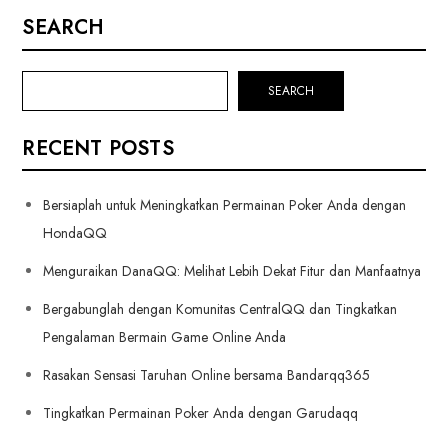
SEARCH
SEARCH
RECENT POSTS
Bersiaplah untuk Meningkatkan Permainan Poker Anda dengan
HondaQQ
Menguraikan DanaQQ: Melihat Lebih Dekat Fitur dan Manfaatnya
Bergabunglah dengan Komunitas CentralQQ dan Tingkatkan
Pengalaman Bermain Game Online Anda
Rasakan Sensasi Taruhan Online bersama Bandarqq365
Tingkatkan Permainan Poker Anda dengan Garudaqq