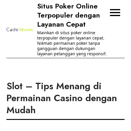
Skip
Situs Poker Online
to
Terpopuler dengan
content
Layanan Cepat
Mainkan di situs poker online
terpopuler dengan layanan cepat.
Nikmati permainan poker tanpa
gangguan dengan dukungan
layanan pelanggan yang responsif.
Slot – Tips Menang di
Permainan Casino dengan
Mudah