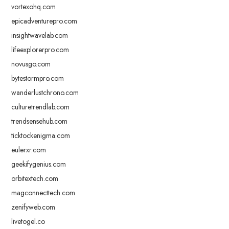
vortexohq.com
epicadventurepro.com
insightwavelab.com
lifeexplorerpro.com
novusgo.com
bytestormpro.com
wanderlustchrono.com
culturetrendlab.com
trendsensehub.com
ticktockenigma.com
eulerxr.com
geekifygenius.com
orbitextech.com
magconnecttech.com
zenifyweb.com
livetogel.co