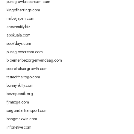
pureglowfacecream.com
kingofherrings.com
mrbetjapan.com
anewentity.biz
appkuala.com
seo7days.com
pureglowcream.com
bloemenbezorgenvandaag.com
secrettohairgrowth.com
tasteofthaitogo.com
bunnynkitty.com
bezopasnik.org
fjmnxga.com
saigonstartransport.com
bangmaxwin.com
infonetive.com