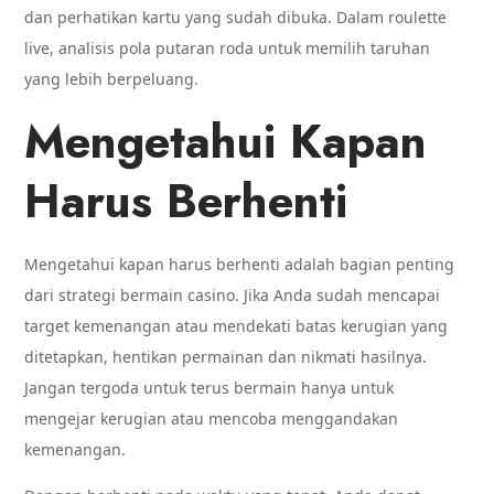
dan perhatikan kartu yang sudah dibuka. Dalam roulette
live, analisis pola putaran roda untuk memilih taruhan
yang lebih berpeluang.
Mengetahui Kapan
Harus Berhenti
Mengetahui kapan harus berhenti adalah bagian penting
dari strategi bermain casino. Jika Anda sudah mencapai
target kemenangan atau mendekati batas kerugian yang
ditetapkan, hentikan permainan dan nikmati hasilnya.
Jangan tergoda untuk terus bermain hanya untuk
mengejar kerugian atau mencoba menggandakan
kemenangan.