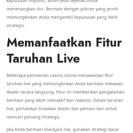
keputusan impulsif, ambil jeda sejenak untuk
menenangkan diri. Bermain dengan pikiran yang jernih
memungkinkan Anda mengambil keputusan yang lebih
strategis.
Memanfaatkan Fitur
Taruhan Live
Beberapa permainan casino online menawarkan fitur
taruhan live yang memungkinkan Anda bermain melawan
dealer secara langsung. Fitur ini memberikan pengalaman
bermain yang lebih interaktif dan realistis. Dalam taruhan
live, perhatikan tindakan dealer dan pemain lain untuk
mencari peluang strategis.
Jika Anda bermain blackjack live, gunakan strategi dasar