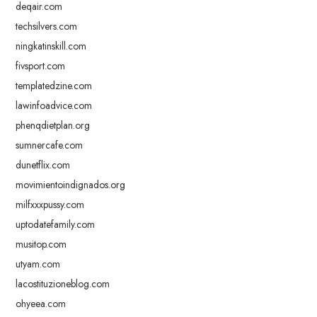
deqair.com
techsilvers.com
ningkatinskill.com
fivsport.com
templatedzine.com
lawinfoadvice.com
phenqdietplan.org
sumnercafe.com
dunetflix.com
movimientoindignados.org
milfxxxpussy.com
uptodatefamily.com
musitop.com
utyam.com
lacostituzioneblog.com
ohyeea.com