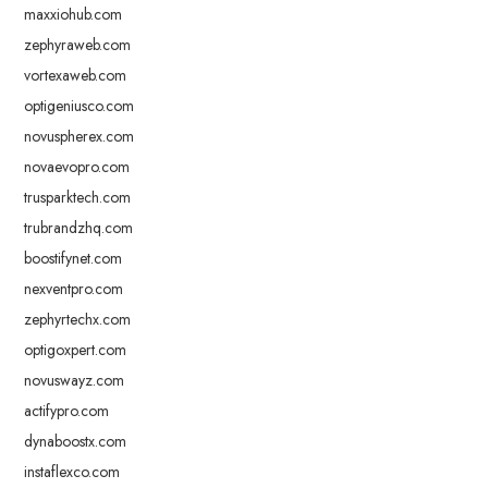
maxxiohub.com
zephyraweb.com
vortexaweb.com
optigeniusco.com
novuspherex.com
novaevopro.com
trusparktech.com
trubrandzhq.com
boostifynet.com
nexventpro.com
zephyrtechx.com
optigoxpert.com
novuswayz.com
actifypro.com
dynaboostx.com
instaflexco.com