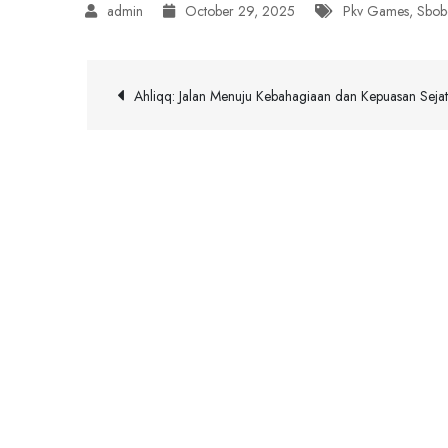
October 29, 2025
Pkv Games
,
Sbob
Post
Ahliqq: Jalan Menuju Kebahagiaan dan Kepuasan Sejat
navigation