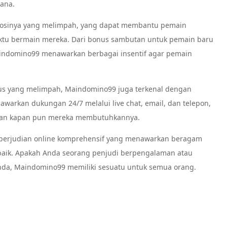
ana.
osinya yang melimpah, yang dapat membantu pemain
u bermain mereka. Dari bonus sambutan untuk pemain baru
Maindomino99 menawarkan berbagai insentif agar pemain
us yang melimpah, Maindomino99 juga terkenal dengan
awarkan dukungan 24/7 melalui live chat, email, dan telepon,
uan kapan pun mereka membutuhkannya.
 perjudian online komprehensif yang menawarkan beragam
baik. Apakah Anda seorang penjudi berpengalaman atau
da, Maindomino99 memiliki sesuatu untuk semua orang.