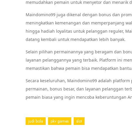
memudahkan pemain untuk menyetor dan menarik d
Maindomino99 juga dikenal dengan bonus dan prom
meningkatkan kemenangan dan memperpanjang wakt
hingga hadiah loyalitas untuk pelanggan reguler, 
datang kembali untuk mendapatkan lebih banyak.
Selain pilihan permainannya yang beragam dan bon
layanan pelanggannya yang terbaik. Platform ini men
memastikan bahwa pemain bisa mendapatkan bant
Secara keseluruhan, Maindomino99 adalah platform
permainan, bonus besar, dan layanan pelanggan ter
pemain biasa yang ingin mencoba keberuntungan An
judi bola
pkv games
slot