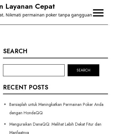
an Layanan Cepat
pat. Nikmati permainan poker tanpa gangguan
SEARCH
SEARCH
RECENT POSTS
Bersiaplah untuk Meningkatkan Permainan Poker Anda
dengan HondaQQ
Menguraikan DanaQQ: Melihat Lebih Dekat Fitur dan
Manfaatnya