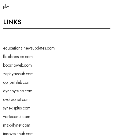
pkv
LINKS
educationalnewsupdates.com
flexiboostco.com
boostioweb.com
zephyrushub.com
optipathlab.com
dynabytelab.com
evolvionet.com
synexisplus.com
vortexonet.com
maxxifynet.com
innovexahub.com