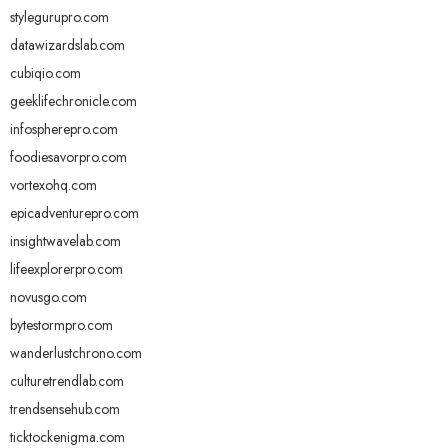
stylegurupro.com
datawizardslab.com
cubiqio.com
geeklifechronicle.com
infospherepro.com
foodiesavorpro.com
vortexohq.com
epicadventurepro.com
insightwavelab.com
lifeexplorerpro.com
novusgo.com
bytestormpro.com
wanderlustchrono.com
culturetrendlab.com
trendsensehub.com
ticktockenigma.com