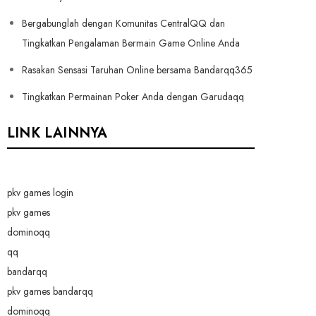
Bergabunglah dengan Komunitas CentralQQ dan
Tingkatkan Pengalaman Bermain Game Online Anda
Rasakan Sensasi Taruhan Online bersama Bandarqq365
Tingkatkan Permainan Poker Anda dengan Garudaqq
LINK LAINNYA
pkv games login
pkv games
dominoqq
qq
bandarqq
pkv games bandarqq
dominoqq