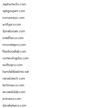
zephyrtechx.com
optigoxpert.com
novuswayz.com
actifypro.com
dynaboostx.com
instaflexco.com
innovistapro.com
flexiboostlab.com
vortexohqplus.com
swiftiopro.com
hamilelikbelirtisi.net
versalotech.com
techmaxco.com
exceedolab.com
activaxio.com
dynabytesco.com