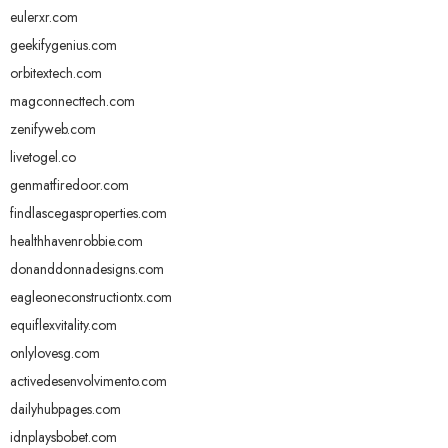
eulerxr.com
geekifygenius.com
orbitextech.com
magconnecttech.com
zenifyweb.com
livetogel.co
genmatfiredoor.com
findlascegasproperties.com
healthhavenrobbie.com
donanddonnadesigns.com
eagleoneconstructiontx.com
equiflexvitality.com
onlylovesg.com
activedesenvolvimento.com
dailyhubpages.com
idnplaysbobet.com