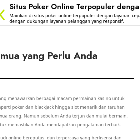
Situs Poker Online Terpopuler deng
Mainkan di situs poker online terpopuler dengan layanan ce
dengan dukungan layanan pelanggan yang responsif.
emua yang Perlu Anda
 yang menawarkan berbagai macam permainan kasino untuk
eperti poker dan blackjack hingga slot menarik dan taruhan
semua orang. Namun sebelum Anda terjun dan mulai bermain,
untuk memastikan Anda mendapatkan pengalaman terbaik.
udi online bereputasi dan terpercaya yang berlisensi dan