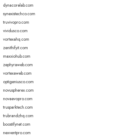
dynacorelab.com
synexistechco.com
truvivopro.com
vividusco.com
vortexahq.com
zenithifyit.com
maxxiohub.com
zephyraweb.com
vortexaweb.com
optigeniusco.com
novuspherex.com
novaevopro.com
trusparktech.com
trubrandzhq.com
boostifynet.com
nexventpro.com