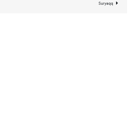
Suryaqq