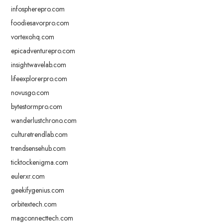
infospherepro.com
foodiesavorpro.com
vortexohq.com
epicadventurepro.com
insightwavelab.com
lifeexplorerpro.com
novusgo.com
bytestormpro.com
wanderlustchrono.com
culturetrendlab.com
trendsensehub.com
ticktockenigma.com
eulerxr.com
geekifygenius.com
orbitextech.com
magconnecttech.com