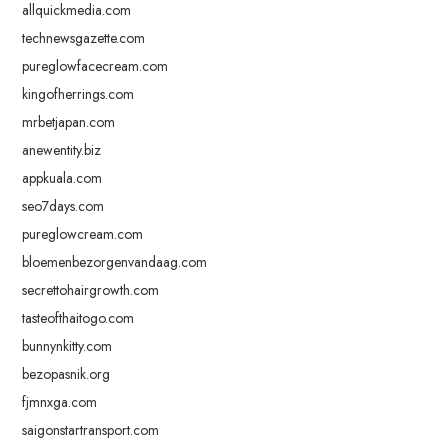
allquickmedia.com
technewsgazette.com
pureglowfacecream.com
kingofherrings.com
mrbetjapan.com
anewentity.biz
appkuala.com
seo7days.com
pureglowcream.com
bloemenbezorgenvandaag.com
secrettohairgrowth.com
tasteofthaitogo.com
bunnynkitty.com
bezopasnik.org
fjmnxga.com
saigonstartransport.com