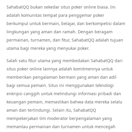
SahabatQQ bukan sekedar situs poker online biasa. Ini
adalah komunitas tempat para penggemar poker
berkumpul untuk bermain, belajar, dan berkompetisi dalam
lingkungan yang aman dan ramah. Dengan beragam
permainan, turnamen, dan fitur, SahabatQQ adalah tujuan
utama bagi mereka yang menyukai poker.
Salah satu fitur utama yang membedakan SahabatQQ dari
situs poker online lainnya adalah komitmennya untuk
memberikan pengalaman bermain yang aman dan adil
bagi semua pemain. Situs ini menggunakan teknologi
enkripsi canggih untuk melindungi informasi pribadi dan
keuangan pemain, memastikan bahwa data mereka selalu
aman dan terlindungi. Selain itu, SahabatQQ
mempekerjakan tim moderator berpengalaman yang
memantau permainan dan turnamen untuk mencegah