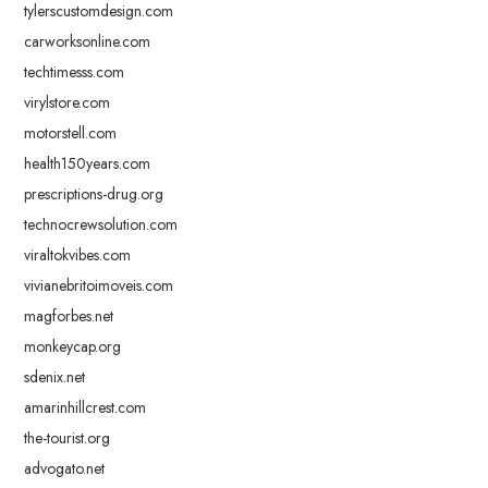
tylerscustomdesign.com
carworksonline.com
techtimesss.com
virylstore.com
motorstell.com
health150years.com
prescriptions-drug.org
technocrewsolution.com
viraltokvibes.com
vivianebritoimoveis.com
magforbes.net
monkeycap.org
sdenix.net
amarinhillcrest.com
the-tourist.org
advogato.net