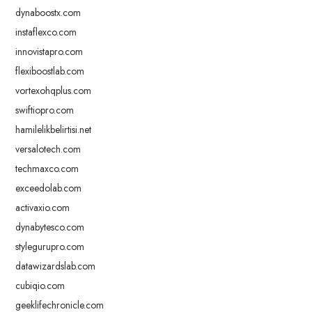
dynaboostx.com
instaflexco.com
innovistapro.com
flexiboostlab.com
vortexohqplus.com
swiftiopro.com
hamilelikbelirtisi.net
versalotech.com
techmaxco.com
exceedolab.com
activaxio.com
dynabytesco.com
stylegurupro.com
datawizardslab.com
cubiqio.com
geeklifechronicle.com