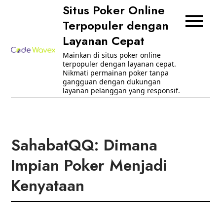
Skip
Situs Poker Online
to
Terpopuler dengan
content
Layanan Cepat
Mainkan di situs poker online
terpopuler dengan layanan cepat.
Nikmati permainan poker tanpa
gangguan dengan dukungan
layanan pelanggan yang responsif.
SahabatQQ: Dimana
Impian Poker Menjadi
Kenyataan