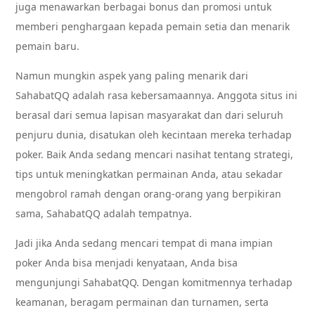
juga menawarkan berbagai bonus dan promosi untuk
memberi penghargaan kepada pemain setia dan menarik
pemain baru.
Namun mungkin aspek yang paling menarik dari
SahabatQQ adalah rasa kebersamaannya. Anggota situs ini
berasal dari semua lapisan masyarakat dan dari seluruh
penjuru dunia, disatukan oleh kecintaan mereka terhadap
poker. Baik Anda sedang mencari nasihat tentang strategi,
tips untuk meningkatkan permainan Anda, atau sekadar
mengobrol ramah dengan orang-orang yang berpikiran
sama, SahabatQQ adalah tempatnya.
Jadi jika Anda sedang mencari tempat di mana impian
poker Anda bisa menjadi kenyataan, Anda bisa
mengunjungi SahabatQQ. Dengan komitmennya terhadap
keamanan, beragam permainan dan turnamen, serta