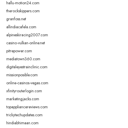
hallu-motion24.com
therockskippers.com
granfoss.net
allindiacafela.com
alpineskiracing2007.com
casino-vulkan-online.net
pitrepower.com
mediatown360.com
digitaleyestrainclinic.com
missionposible.com
online-casinos-vegas.com
xfinityrouterlogin.com
marketingjacks.com
topappliancereviews.com
trickytechupdates.com
hindiabhimaan.com