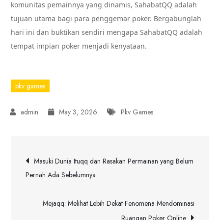
komunitas pemainnya yang dinamis, SahabatQQ adalah
tujuan utama bagi para penggemar poker. Bergabunglah
hari ini dan buktikan sendiri mengapa SahabatQQ adalah
tempat impian poker menjadi kenyataan.
pkv games
May 3, 2026
Pkv Games
Post
Masuki Dunia Ituqq dan Rasakan Permainan yang Belum
navigation
Pernah Ada Sebelumnya
Mejaqq: Melihat Lebih Dekat Fenomena Mendominasi
Ruangan Poker Online