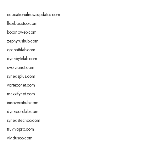
educationalnewsupdates.com
flexiboostco.com
boostioweb.com
zephyrushub.com
optipathlab.com
dynabytelab.com
evolvionet.com
synexisplus.com
vortexonet.com
maxxifynet.com
innovexahub.com
dynacorelab.com
synexistechco.com
truvivopro.com
vividusco.com