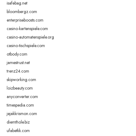
isafebag.net
bloombergz.com
enterpriseboosts.com
casino-kartenspiele.com
casino-automatenspiele.org
casino-tischspiele.com
otbody.com
jamestrust.net
trenz24.com
skipworking.com
loizbeauty.com
anyconverter.com
timespedia.com
jejakkrismon.com
diemthole.biz
ufabetkk.com