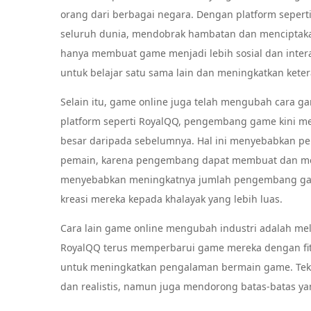
orang dari berbagai negara. Dengan platform sepert
seluruh dunia, mendobrak hambatan dan menciptakan
hanya membuat game menjadi lebih sosial dan inte
untuk belajar satu sama lain dan meningkatkan kete
Selain itu, game online juga telah mengubah cara 
platform seperti RoyalQQ, pengembang game kini m
besar daripada sebelumnya. Hal ini menyebabkan pen
pemain, karena pengembang dapat membuat dan meri
menyebabkan meningkatnya jumlah pengembang game 
kreasi mereka kepada khalayak yang lebih luas.
Cara lain game online mengubah industri adalah mela
RoyalQQ terus memperbarui game mereka dengan fitur-
untuk meningkatkan pengalaman bermain game. Tekno
dan realistis, namun juga mendorong batas-batas 