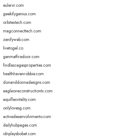
eulerxr.com
geekifygenius.com
orbitextech.com
magconnecttech.com
zenifyweb.com
livetogel.co
genmatfiredoor.com
findlascegasproperties.com
healthhavenrobbie.com
donanddonnadesigns.com
eagleoneconstructiontx.com
equiflexvitality.com
onlylovesg.com
activedesenvolvimento.com
dailyhubpages.com
idnplaysbobet.com