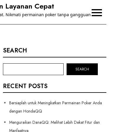
an Layanan Cepat
pat. Nikmati permainan poker tanpa gangguan
SEARCH
SEARCH
RECENT POSTS
Bersiaplah untuk Meningkatkan Permainan Poker Anda
dengan HondaQQ
Menguraikan DanaQQ: Melihat Lebih Dekat Fitur dan
Manfaatnya