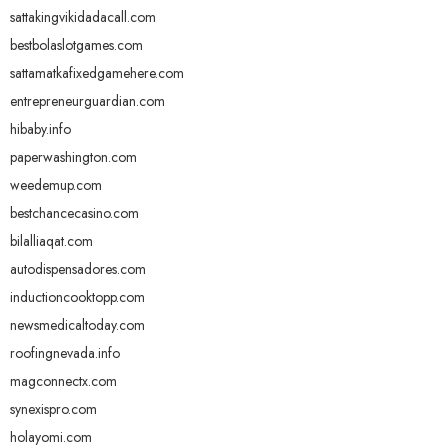
sattakingvikidadacall.com
bestbolaslotgames.com
sattamatkafixedgamehere.com
entrepreneurguardian.com
hibaby.info
paperwashington.com
weedemup.com
bestchancecasino.com
bilalliaqat.com
autodispensadores.com
inductioncooktopp.com
newsmedicaltoday.com
roofingnevada.info
magconnectx.com
synexispro.com
holayomi.com