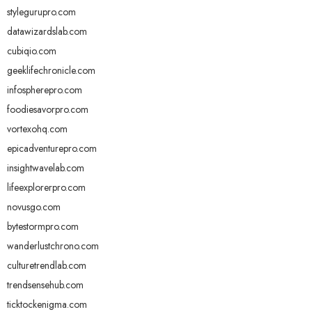
stylegurupro.com
datawizardslab.com
cubiqio.com
geeklifechronicle.com
infospherepro.com
foodiesavorpro.com
vortexohq.com
epicadventurepro.com
insightwavelab.com
lifeexplorerpro.com
novusgo.com
bytestormpro.com
wanderlustchrono.com
culturetrendlab.com
trendsensehub.com
ticktockenigma.com