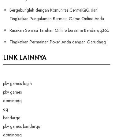
Bergabunglah dengan Komunitas CentralQQ dan
Tingkatkan Pengalaman Bermain Game Online Anda
Rasakan Sensasi Taruhan Online bersama Bandarqq365
Tingkatkan Permainan Poker Anda dengan Garudaqq
LINK LAINNYA
pkv games login
pkv games
dominoqq
qq
bandarqq
pkv games bandarqq
dominoqq