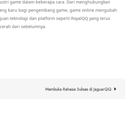
dustri game dalam beberapa cara. Dari menghubungkan
luang baru bagi pengembang game, game online mengubah
juan teknologi dan platform seperti RoyalQQ yang terus
cerah dari sebelumnya.
Membuka Rahasia Sukses di JaguarQQ