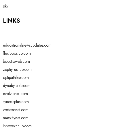
pkv
LINKS
educationalnewsupdates.com
flexiboostco.com
boostioweb.com
zephyrushub.com
optipathlab.com
dynabytelab.com
evolvionet.com
synexisplus.com
vortexonet.com
maxxifynet.com
innovexahub.com