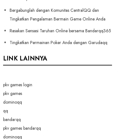
Bergabunglah dengan Komunitas CentralQQ dan
Tingkatkan Pengalaman Bermain Game Online Anda
Rasakan Sensasi Taruhan Online bersama Bandarqq365
Tingkatkan Permainan Poker Anda dengan Garudaqq
LINK LAINNYA
pkv games login
pkv games
dominoqq
qq
bandarqq
pkv games bandarqq
dominoqq