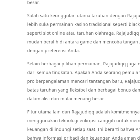
besar.
Salah satu keunggulan utama taruhan dengan Rajaju
lebih suka permainan kasino tradisional seperti blac
seperti slot online atau taruhan olahraga, Rajajudi
mudah beralih di antara game dan mencoba tangan 
dengan preferensi Anda.
Selain berbagai pilihan permainan, Rajajudiqq jug
dari semua tingkatan. Apakah Anda seorang pemula y
pro berpengalaman mencari tantangan baru, Rajajud
batas taruhan yang fleksibel dan berbagai bonus da
dalam aksi dan mulai menang besar.
Fitur utama lain dari Rajajudiqq adalah komitmenny
menggunakan teknologi enkripsi canggih untuk mem
keuangan dilindungi setiap saat. Ini berarti bahwa
bahwa informasi pribadi dan keuangan Anda aman 