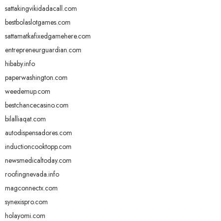
sattakingvikidadacall.com
bestbolaslotgames.com
sattamatkafixedgamehere.com
entrepreneurguardian.com
hibaby.info
paperwashington.com
weedemup.com
bestchancecasino.com
bilalliaqat.com
autodispensadores.com
inductioncooktopp.com
newsmedicaltoday.com
roofingnevada.info
magconnectx.com
synexispro.com
holayomi.com