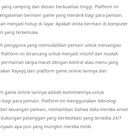
 yang ramping dan desain berkualitas tinggi. Platform ini
pengalaman bermain game yang menarik bagi para pemain.
n menjadi hidup di layar. Apakah Anda bermain di komputer
lah yang terkemuka.
mah pengguna yang memudahkan pemain untuk menavigasi
Platform ini dirancang untuk menjadi intuitif dan mudah
 permainan tanpa macet dengan kontrol atau menu yang
kan Rajaqq dari platform game online lainnya dan
rm game online lainnya adalah komitmennya untuk
agi para pemain. Platform ini menggunakan teknologi
di dan keuangan pemain, memastikan bahwa data mereka aman
an dukungan pelanggan yang berdedikasi yang tersedia 24/7
nyaan apa pun yang mungkin mereka miliki.