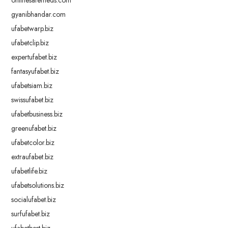
onlinesafemeds.com
gyanibhandar.com
ufabetwarp.biz
ufabetclip.biz
expertufabet.biz
fantasyufabet.biz
ufabetsiam.biz
swissufabet.biz
ufabetbusiness.biz
greenufabet.biz
ufabetcolor.biz
extraufabet.biz
ufabetlife.biz
ufabetsolutions.biz
socialufabet.biz
surfufabet.biz