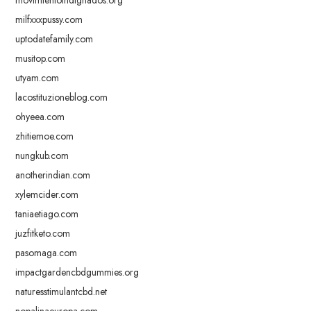
movimientoindignados.org
milfxxxpussy.com
uptodatefamily.com
musitop.com
utyam.com
lacostituzioneblog.com
ohyeea.com
zhitiemoe.com
nungkub.com
anotherindian.com
xylemcider.com
taniaetiago.com
juzfitketo.com
pasomaga.com
impactgardencbdgummies.org
naturesstimulantcbd.net