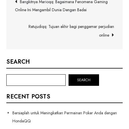
Post
Bangkitnya Marioqq: Bagaimana Fenomena Gaming
navigation
Online Ini Mengambil Dunia Dengan Badai
Ratujudiqq: Tujuan akhir bagi penggemar perjudian
online
SEARCH
SEARCH
RECENT POSTS
Bersiaplah untuk Meningkatkan Permainan Poker Anda dengan
HondaQQ