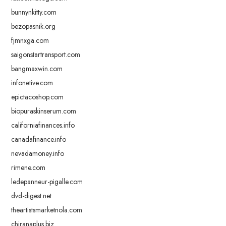
bunnynkitty.com
bezopasnik.org
fjmnxga.com
saigonstartransport.com
bangmaxwin.com
infonetive.com
epictacoshop.com
biopuraskinserum.com
californiafinances.info
canadafinance.info
nevadamoney.info
rimene.com
ledepanneur-pigalle.com
dvd-digest.net
theartistsmarketnola.com
chiranaplus.biz