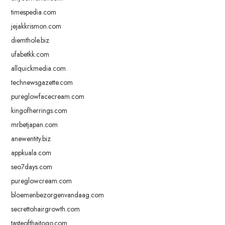
timespedia.com
jejakkrismon.com
diemthole.biz
ufabetkk.com
allquickmedia.com
technewsgazette.com
pureglowfacecream.com
kingofherrings.com
mrbetjapan.com
anewentity.biz
appkuala.com
seo7days.com
pureglowcream.com
bloemenbezorgenvandaag.com
secrettohairgrowth.com
tasteofthaitogo.com