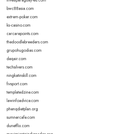
investparaguay-eu.com
bwc88asia.com
extrem-poker.com
ks-casino.com
carcarepoints.com
thedoodlebreeders.com
grupohugodias.com
deqair.com
techsilvers.com
ningkatinskill.com
fivsport.com
templatedzine.com
lawinfoadvice.com
phenqdietplan.org
sumnercafe.com
dunetflix.com