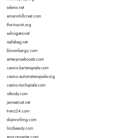
sdenix.net
amarinhillcrest.com
the-tourist.org
advogato.net
isafebag.net
bloombergz.com
enterpriseboosts.com
casino-kartenspiele.com
casino-automatenspiele.org
casino-tischspiele.com
otbody.com
jamestrust.net
trenz24.com
skipworking.com
loizbeauty.com
anyconverter.com