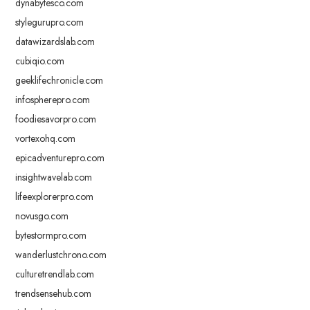
dynabytesco.com
stylegurupro.com
datawizardslab.com
cubiqio.com
geeklifechronicle.com
infospherepro.com
foodiesavorpro.com
vortexohq.com
epicadventurepro.com
insightwavelab.com
lifeexplorerpro.com
novusgo.com
bytestormpro.com
wanderlustchrono.com
culturetrendlab.com
trendsensehub.com