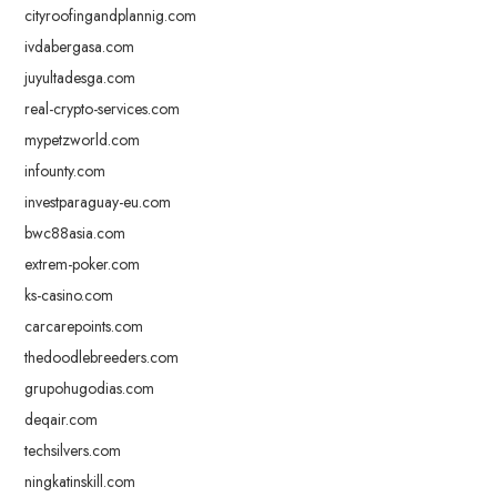
cityroofingandplannig.com
ivdabergasa.com
juyultadesga.com
real-crypto-services.com
mypetzworld.com
infounty.com
investparaguay-eu.com
bwc88asia.com
extrem-poker.com
ks-casino.com
carcarepoints.com
thedoodlebreeders.com
grupohugodias.com
deqair.com
techsilvers.com
ningkatinskill.com