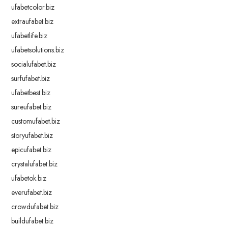
ufabetcolor.biz
extraufabet.biz
ufabetlife.biz
ufabetsolutions.biz
socialufabet.biz
surfufabet.biz
ufabetbest.biz
sureufabet.biz
customufabet.biz
storyufabet.biz
epicufabet.biz
crystalufabet.biz
ufabetok.biz
everufabet.biz
crowdufabet.biz
buildufabet.biz