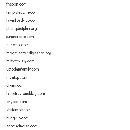
fivsport.com
templatedzine.com
lawinfoadvice.com
phenqdietplan.org
sumnercafe.com
dunetflix.com
movimientoindignados.org
milfxxxpussy.com
uptodatefamily.com
musitop.com
utyam.com
lacostituzioneblog.com
ohyeea.com
zhitiemoe.com
nungkub.com
anotherindian.com