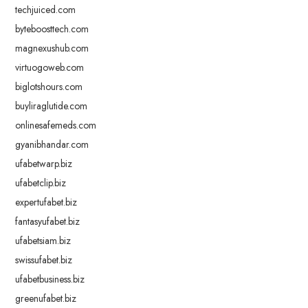
techjuiced.com
byteboosttech.com
magnexushub.com
virtuogoweb.com
biglotshours.com
buyliraglutide.com
onlinesafemeds.com
gyanibhandar.com
ufabetwarp.biz
ufabetclip.biz
expertufabet.biz
fantasyufabet.biz
ufabetsiam.biz
swissufabet.biz
ufabetbusiness.biz
greenufabet.biz