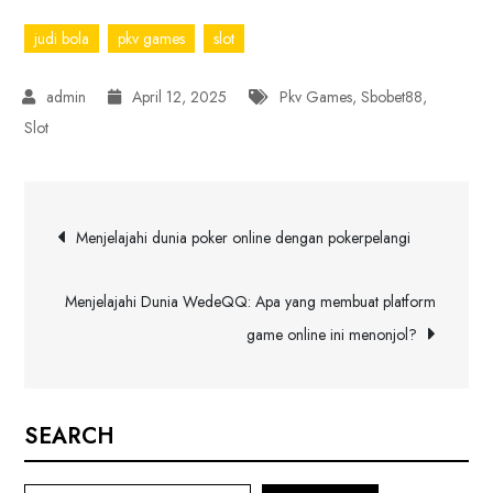
judi bola
pkv games
slot
April 12, 2025
Pkv Games
,
Sbobet88
,
Slot
Post
Menjelajahi dunia poker online dengan pokerpelangi
navigation
Menjelajahi Dunia WedeQQ: Apa yang membuat platform
game online ini menonjol?
SEARCH