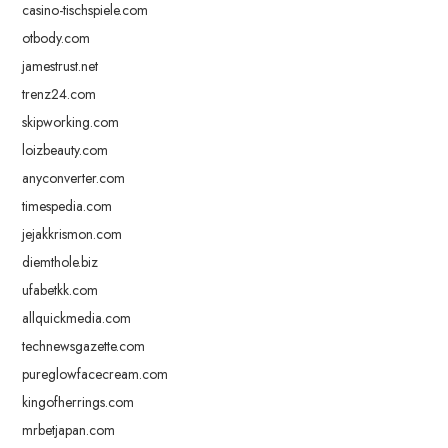
casino-tischspiele.com
otbody.com
jamestrust.net
trenz24.com
skipworking.com
loizbeauty.com
anyconverter.com
timespedia.com
jejakkrismon.com
diemthole.biz
ufabetkk.com
allquickmedia.com
technewsgazette.com
pureglowfacecream.com
kingofherrings.com
mrbetjapan.com