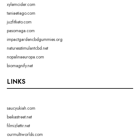
xylemcider.com
taniaetiago.com
juzfitketo.com
pasomaga.com
impactgardencbdgummies.org
naturesstimulantcbd.net
nopalinaeuropa.com
biomagnify.net
LINKS
saucyukiah.com
beikastreet.net
filmizlettir.net
ourmultiworlds.com