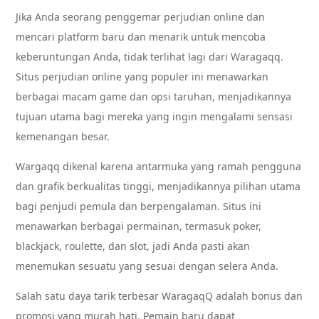
Jika Anda seorang penggemar perjudian online dan
mencari platform baru dan menarik untuk mencoba
keberuntungan Anda, tidak terlihat lagi dari Waragaqq.
Situs perjudian online yang populer ini menawarkan
berbagai macam game dan opsi taruhan, menjadikannya
tujuan utama bagi mereka yang ingin mengalami sensasi
kemenangan besar.
Wargaqq dikenal karena antarmuka yang ramah pengguna
dan grafik berkualitas tinggi, menjadikannya pilihan utama
bagi penjudi pemula dan berpengalaman. Situs ini
menawarkan berbagai permainan, termasuk poker,
blackjack, roulette, dan slot, jadi Anda pasti akan
menemukan sesuatu yang sesuai dengan selera Anda.
Salah satu daya tarik terbesar WaragaqQ adalah bonus dan
promosi yang murah hati. Pemain baru dapat