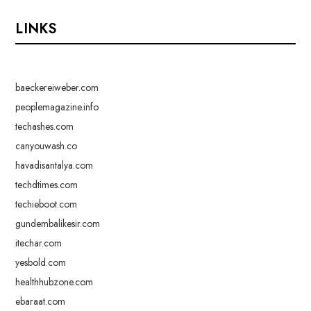
LINKS
baeckereiweber.com
peoplemagazine.info
techashes.com
canyouwash.co
havadisantalya.com
techdtimes.com
techieboot.com
gundembalikesir.com
itechar.com
yesbold.com
healthhubzone.com
ebaraat.com