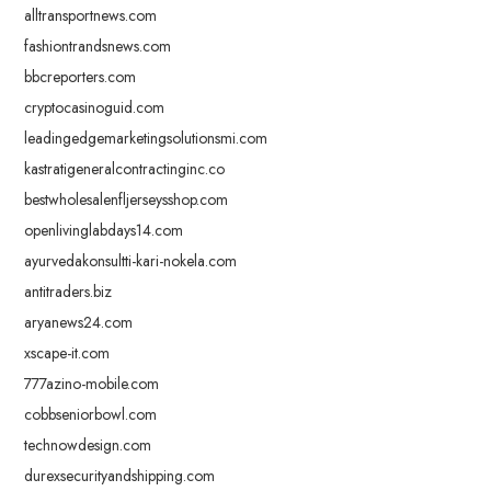
alltransportnews.com
fashiontrandsnews.com
bbcreporters.com
cryptocasinoguid.com
leadingedgemarketingsolutionsmi.com
kastratigeneralcontractinginc.co
bestwholesalenfljerseysshop.com
openlivinglabdays14.com
ayurvedakonsultti-kari-nokela.com
antitraders.biz
aryanews24.com
xscape-it.com
777azino-mobile.com
cobbseniorbowl.com
technowdesign.com
durexsecurityandshipping.com