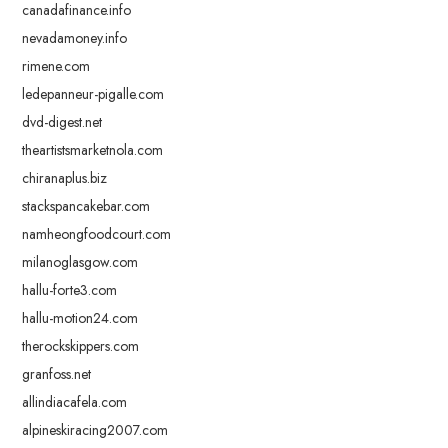
canadafinance.info
nevadamoney.info
rimene.com
ledepanneur-pigalle.com
dvd-digest.net
theartistsmarketnola.com
chiranaplus.biz
stackspancakebar.com
namheongfoodcourt.com
milanoglasgow.com
hallu-forte3.com
hallu-motion24.com
therockskippers.com
granfoss.net
allindiacafela.com
alpineskiracing2007.com