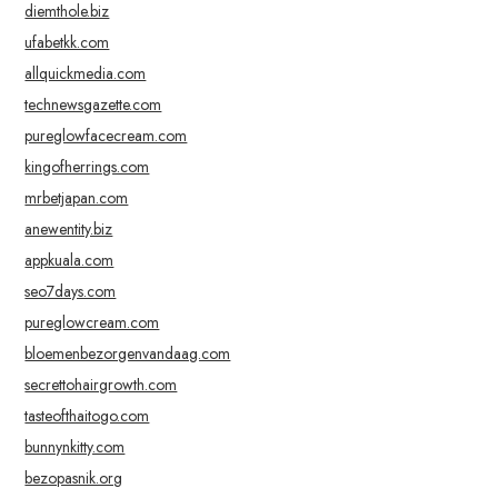
diemthole.biz
ufabetkk.com
allquickmedia.com
technewsgazette.com
pureglowfacecream.com
kingofherrings.com
mrbetjapan.com
anewentity.biz
appkuala.com
seo7days.com
pureglowcream.com
bloemenbezorgenvandaag.com
secrettohairgrowth.com
tasteofthaitogo.com
bunnynkitty.com
bezopasnik.org