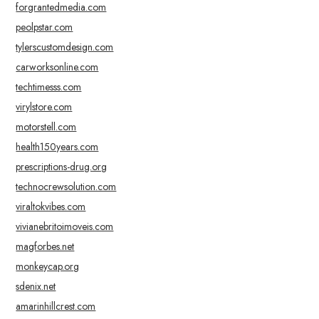
forgrantedmedia.com
peolpstar.com
tylerscustomdesign.com
carworksonline.com
techtimesss.com
virylstore.com
motorstell.com
health150years.com
prescriptions-drug.org
technocrewsolution.com
viraltokvibes.com
vivianebritoimoveis.com
magforbes.net
monkeycap.org
sdenix.net
amarinhillcrest.com