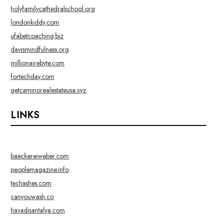
holyfamilycathedralschool.org
londonkiddy.com
ufabetcoaching.biz
davismindfulness.org
millionairebyte.com
fortechday.com
getcaminorealestateusa.xyz
LINKS
baeckereiweber.com
peoplemagazine.info
techashes.com
canyouwash.co
havadisantalya.com