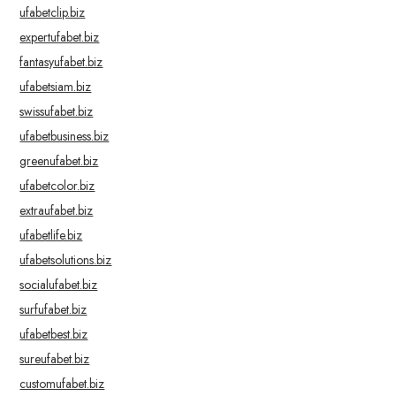
ufabetclip.biz
expertufabet.biz
fantasyufabet.biz
ufabetsiam.biz
swissufabet.biz
ufabetbusiness.biz
greenufabet.biz
ufabetcolor.biz
extraufabet.biz
ufabetlife.biz
ufabetsolutions.biz
socialufabet.biz
surfufabet.biz
ufabetbest.biz
sureufabet.biz
customufabet.biz