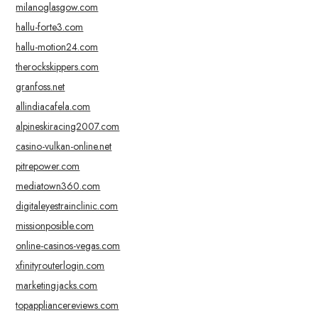
milanoglasgow.com
hallu-forte3.com
hallu-motion24.com
therockskippers.com
granfoss.net
allindiacafela.com
alpineskiracing2007.com
casino-vulkan-online.net
pitrepower.com
mediatown360.com
digitaleyestrainclinic.com
missionposible.com
online-casinos-vegas.com
xfinityrouterlogin.com
marketingjacks.com
topappliancereviews.com