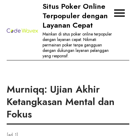
Skip
Situs Poker Online
to
Terpopuler dengan
content
Layanan Cepat
Mainkan di situs poker online terpopuler
dengan layanan cepat. Nikmati
permainan poker tanpa gangguan
dengan dukungan layanan pelanggan
yang responsif.
Murniqq: Ujian Akhir
Ketangkasan Mental dan
Fokus
[ad_1]