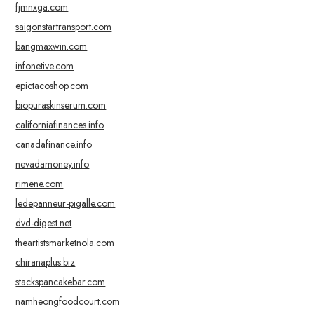
fjmnxga.com
saigonstartransport.com
bangmaxwin.com
infonetive.com
epictacoshop.com
biopuraskinserum.com
californiafinances.info
canadafinance.info
nevadamoney.info
rimene.com
ledepanneur-pigalle.com
dvd-digest.net
theartistsmarketnola.com
chiranaplus.biz
stackspancakebar.com
namheongfoodcourt.com