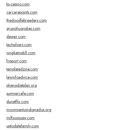
ks-casino.com
carcarepoints.com
thedoodlebreeders.com
grupohugodias.com
deqair.com
techsilvers.com
ningkatinskill.com
fivsport.com
templatedzine.com
lawinfoadvice.com
phenqdietplan.org
sumnercafe.com
dunetflix.com
movimientoindignados.org
milfxxxpussy.com
uptodatefamily.com