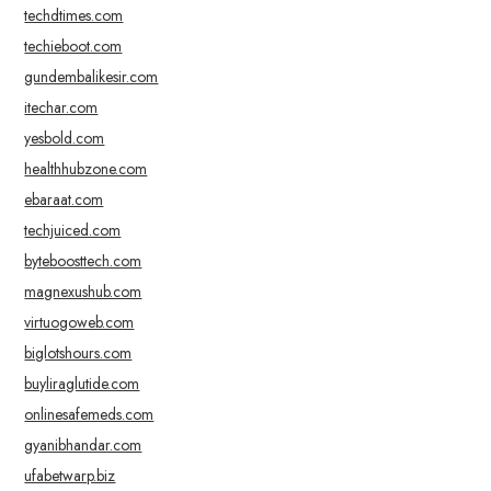
techdtimes.com
techieboot.com
gundembalikesir.com
itechar.com
yesbold.com
healthhubzone.com
ebaraat.com
techjuiced.com
byteboosttech.com
magnexushub.com
virtuogoweb.com
biglotshours.com
buyliraglutide.com
onlinesafemeds.com
gyanibhandar.com
ufabetwarp.biz