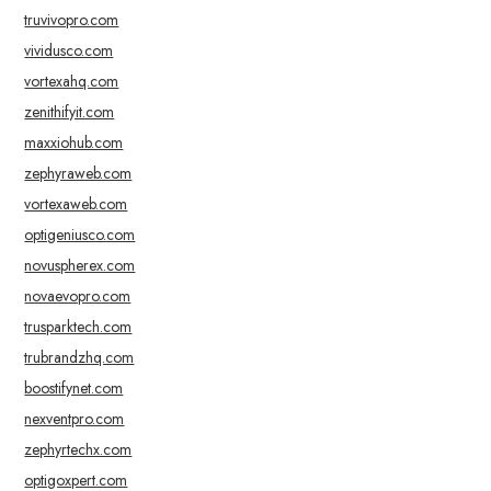
truvivopro.com
vividusco.com
vortexahq.com
zenithifyit.com
maxxiohub.com
zephyraweb.com
vortexaweb.com
optigeniusco.com
novuspherex.com
novaevopro.com
trusparktech.com
trubrandzhq.com
boostifynet.com
nexventpro.com
zephyrtechx.com
optigoxpert.com