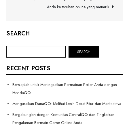
Anda ke taruhan online yang menarik
SEARCH
SEARCH
RECENT POSTS
Bersiaplah untuk Meningkatkan Permainan Poker Anda dengan
HondaQQ
Menguraikan DanaQQ: Melihat Lebih Dekat Fitur dan Manfaatnya
Bergabunglah dengan Komunitas CentralQQ dan Tingkatkan
Pengalaman Bermain Game Online Anda