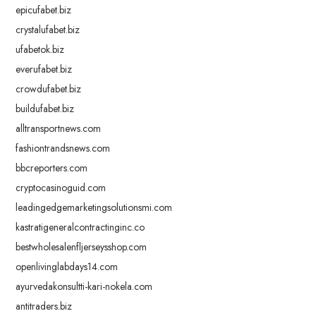
epicufabet.biz
crystalufabet.biz
ufabetok.biz
everufabet.biz
crowdufabet.biz
buildufabet.biz
alltransportnews.com
fashiontrandsnews.com
bbcreporters.com
cryptocasinoguid.com
leadingedgemarketingsolutionsmi.com
kastratigeneralcontractinginc.co
bestwholesalenfljerseysshop.com
openlivinglabdays14.com
ayurvedakonsultti-kari-nokela.com
antitraders.biz