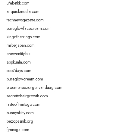
ufabetkk.com
allquickmedia.com
technewsgazette.com
pureglowfacecream.com
kingofherrings.com
mrbetjapan.com
anewentity.biz
appkuala.com
seo7days.com
pureglowcream.com
bloemenbezorgenvandaag.com
secrettohairgrowth.com
tasteofthaitogo.com
bunnynkitty.com
bezopasnik.org
fjmnxga.com