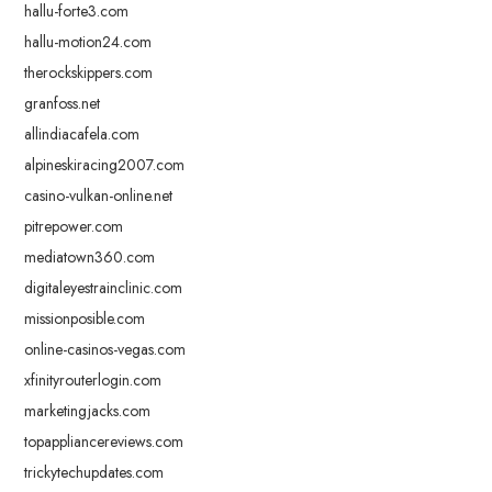
hallu-forte3.com
hallu-motion24.com
therockskippers.com
granfoss.net
allindiacafela.com
alpineskiracing2007.com
casino-vulkan-online.net
pitrepower.com
mediatown360.com
digitaleyestrainclinic.com
missionposible.com
online-casinos-vegas.com
xfinityrouterlogin.com
marketingjacks.com
topappliancereviews.com
trickytechupdates.com