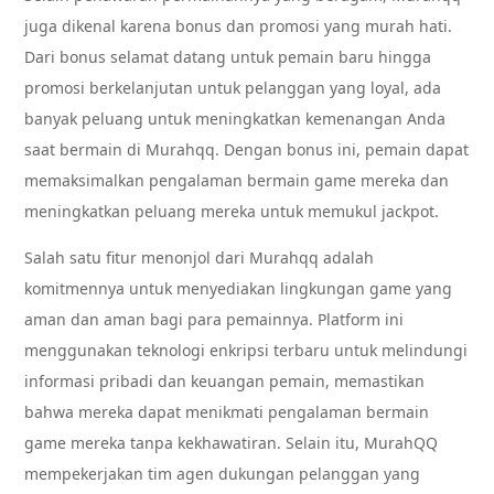
juga dikenal karena bonus dan promosi yang murah hati.
Dari bonus selamat datang untuk pemain baru hingga
promosi berkelanjutan untuk pelanggan yang loyal, ada
banyak peluang untuk meningkatkan kemenangan Anda
saat bermain di Murahqq. Dengan bonus ini, pemain dapat
memaksimalkan pengalaman bermain game mereka dan
meningkatkan peluang mereka untuk memukul jackpot.
Salah satu fitur menonjol dari Murahqq adalah
komitmennya untuk menyediakan lingkungan game yang
aman dan aman bagi para pemainnya. Platform ini
menggunakan teknologi enkripsi terbaru untuk melindungi
informasi pribadi dan keuangan pemain, memastikan
bahwa mereka dapat menikmati pengalaman bermain
game mereka tanpa kekhawatiran. Selain itu, MurahQQ
mempekerjakan tim agen dukungan pelanggan yang