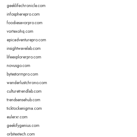
geeklifechronicle.com
infospherepro.com
foodiesavorpro.com
vortexohq.com
epicadventurepro.com
insightwavelab.com
lifeexplorerpro.com
novusgo.com
bytestormpro.com
wanderlustchrono.com
culturetrendlab.com
trendsensehub.com
ticktockenigma.com
eulerxr.com
geekifygenius.com
orbitextech.com