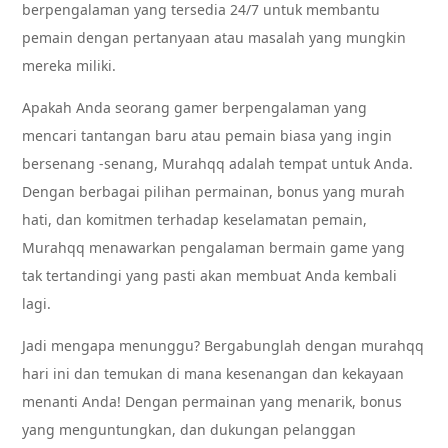
berpengalaman yang tersedia 24/7 untuk membantu
pemain dengan pertanyaan atau masalah yang mungkin
mereka miliki.
Apakah Anda seorang gamer berpengalaman yang
mencari tantangan baru atau pemain biasa yang ingin
bersenang -senang, Murahqq adalah tempat untuk Anda.
Dengan berbagai pilihan permainan, bonus yang murah
hati, dan komitmen terhadap keselamatan pemain,
Murahqq menawarkan pengalaman bermain game yang
tak tertandingi yang pasti akan membuat Anda kembali
lagi.
Jadi mengapa menunggu? Bergabunglah dengan murahqq
hari ini dan temukan di mana kesenangan dan kekayaan
menanti Anda! Dengan permainan yang menarik, bonus
yang menguntungkan, dan dukungan pelanggan