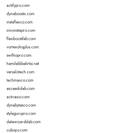
actifypro.com
dynaboostx.com
instaflexco.com
innovistapro.com
flexiboostlab.com
vortexohqplus.com
swiftiopro.com
hamilelikbelirtisi.net
versalotech.com
techmaxco.com
exceedolab.com
activaxio.com
dynabytesco.com
stylegurupro.com
datawizardslab.com
cubiqio.com