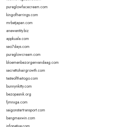
pureglowfacecream.com
kingofherrings.com
mrbetjapan.com
anewentity.biz
appkuala.com
seo7days.com
pureglowcream.com
bloemenbezorgenvandaag.com
secrettohairgrowth.com
tasteofthaitogo.com
bunnynkitty.com
bezopasnik.org
fjmnxga.com
saigonstartransport.com
bangmaxwin.com
infonetive.com