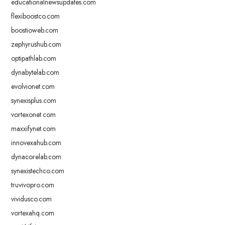
educationalnewsupdates.com
flexiboostco.com
boostioweb.com
zephyrushub.com
optipathlab.com
dynabytelab.com
evolvionet.com
synexisplus.com
vortexonet.com
maxxifynet.com
innovexahub.com
dynacorelab.com
synexistechco.com
truvivopro.com
vividusco.com
vortexahq.com