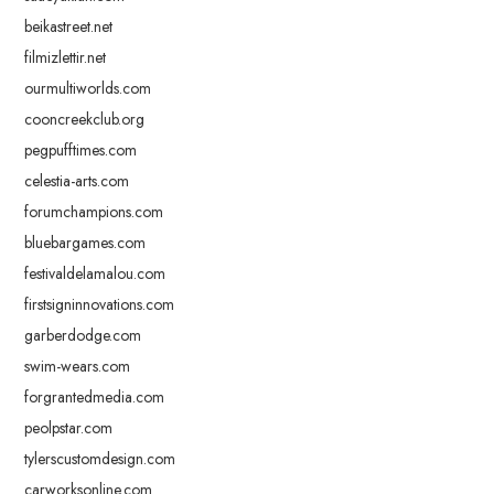
beikastreet.net
filmizlettir.net
ourmultiworlds.com
cooncreekclub.org
pegpufftimes.com
celestia-arts.com
forumchampions.com
bluebargames.com
festivaldelamalou.com
firstsigninnovations.com
garberdodge.com
swim-wears.com
forgrantedmedia.com
peolpstar.com
tylerscustomdesign.com
carworksonline.com