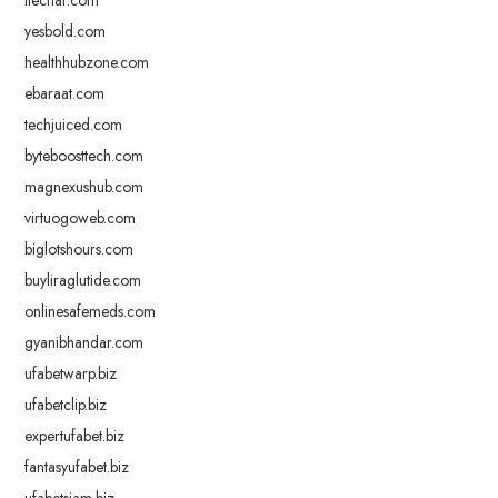
itechar.com
yesbold.com
healthhubzone.com
ebaraat.com
techjuiced.com
byteboosttech.com
magnexushub.com
virtuogoweb.com
biglotshours.com
buyliraglutide.com
onlinesafemeds.com
gyanibhandar.com
ufabetwarp.biz
ufabetclip.biz
expertufabet.biz
fantasyufabet.biz