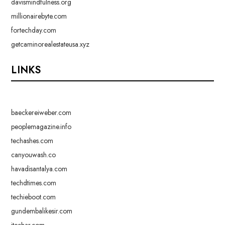
davismindfulness.org
millionairebyte.com
fortechday.com
getcaminorealestateusa.xyz
LINKS
baeckereiweber.com
peoplemagazine.info
techashes.com
canyouwash.co
havadisantalya.com
techdtimes.com
techieboot.com
gundembalikesir.com