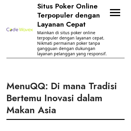
Skip
Situs Poker Online
to
Terpopuler dengan
content
Layanan Cepat
Mainkan di situs poker online
terpopuler dengan layanan cepat.
Nikmati permainan poker tanpa
gangguan dengan dukungan
layanan pelanggan yang responsif.
MenuQQ: Di mana Tradisi
Bertemu Inovasi dalam
Makan Asia