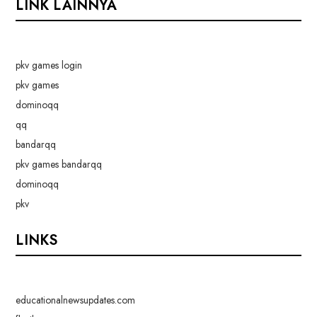
LINK LAINNYA
pkv games login
pkv games
dominoqq
qq
bandarqq
pkv games bandarqq
dominoqq
pkv
LINKS
educationalnewsupdates.com