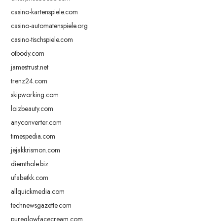
casino-kartenspiele.com
casino-automatenspiele.org
casino-tischspiele.com
otbody.com
jamestrust.net
trenz24.com
skipworking.com
loizbeauty.com
anyconverter.com
timespedia.com
jejakkrismon.com
diemthole.biz
ufabetkk.com
allquickmedia.com
technewsgazette.com
pureglowfacecream.com