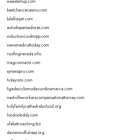
weedemup.com
bestchancecasino.com
bilalliaqat.com
autodispensadores.com
inductioncooktopp.com
newsmedicaltoday.com
roofingnevada.info
magconnectx.com
synexispro.com
holayomi.com
ligadeciclismodecundinamarca.com
nashvilleworkerscompensationattorney.com
holyfamilycathedralschool.org
londonkiddy.com
ufabetcoaching.biz
davismindfulness.org