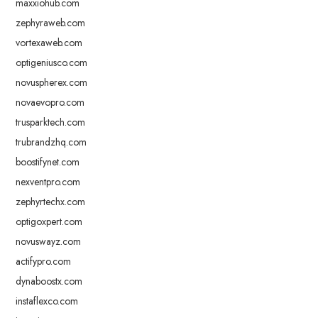
maxxiohub.com
zephyraweb.com
vortexaweb.com
optigeniusco.com
novuspherex.com
novaevopro.com
trusparktech.com
trubrandzhq.com
boostifynet.com
nexventpro.com
zephyrtechx.com
optigoxpert.com
novuswayz.com
actifypro.com
dynaboostx.com
instaflexco.com