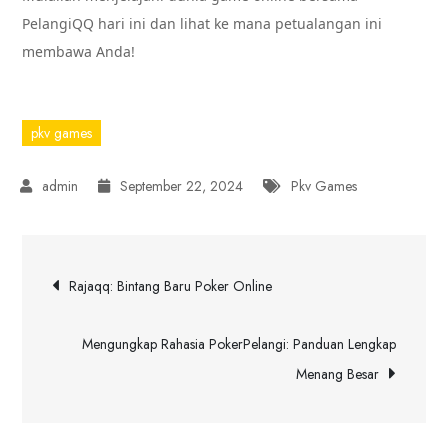
PelangiQQ hari ini dan lihat ke mana petualangan ini
membawa Anda!
pkv games
September 22, 2024
Pkv Games
Post
Rajaqq: Bintang Baru Poker Online
navigation
Mengungkap Rahasia PokerPelangi: Panduan Lengkap
Menang Besar