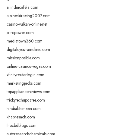
allindiacafela.com
alpineskiracing2007.com
casino-vulkan-online.net
pitrepower.com
mediatown360.com
digitaleyestrainclinic.com
missionposible.com
online-casinos-vegas.com
xfinityrouterlogin.com
marketingjacks.com
topappliancereviews.com
trickytechupdates.com
hindiabhimaan.com
khabresach.com
thecbdblogs.com
autoresearchchemicals.com