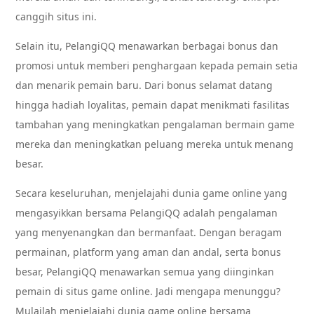
canggih situs ini.
Selain itu, PelangiQQ menawarkan berbagai bonus dan
promosi untuk memberi penghargaan kepada pemain setia
dan menarik pemain baru. Dari bonus selamat datang
hingga hadiah loyalitas, pemain dapat menikmati fasilitas
tambahan yang meningkatkan pengalaman bermain game
mereka dan meningkatkan peluang mereka untuk menang
besar.
Secara keseluruhan, menjelajahi dunia game online yang
mengasyikkan bersama PelangiQQ adalah pengalaman
yang menyenangkan dan bermanfaat. Dengan beragam
permainan, platform yang aman dan andal, serta bonus
besar, PelangiQQ menawarkan semua yang diinginkan
pemain di situs game online. Jadi mengapa menunggu?
Mulailah menjelajahi dunia game online bersama