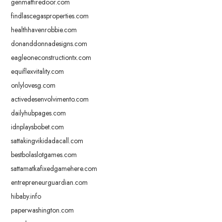
genmatfiredoor.com
findlascegasproperties.com
healthhavenrobbie.com
donanddonnadesigns.com
eagleoneconstructiontx.com
equiflexvitality.com
onlylovesg.com
activedesenvolvimento.com
dailyhubpages.com
idnplaysbobet.com
sattakingvikidadacall.com
bestbolaslotgames.com
sattamatkafixedgamehere.com
entrepreneurguardian.com
hibaby.info
paperwashington.com