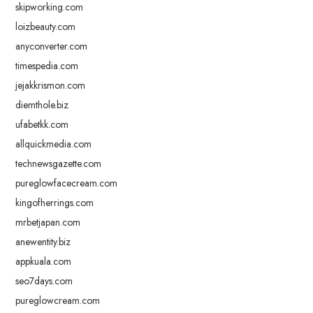
skipworking.com
loizbeauty.com
anyconverter.com
timespedia.com
jejakkrismon.com
diemthole.biz
ufabetkk.com
allquickmedia.com
technewsgazette.com
pureglowfacecream.com
kingofherrings.com
mrbetjapan.com
anewentity.biz
appkuala.com
seo7days.com
pureglowcream.com