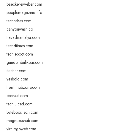
baeckereiweber.com
peoplemagazine.info
techashes.com
canyouwash.co
havadisantalya.com
techdtimes.com
techieboot.com
gundembalikesir.com
itechar.com
yesbold.com
healthhubzone.com
ebaraat.com
techjuiced.com
byteboosttech.com
magnexushub.com
virtuogoweb.com