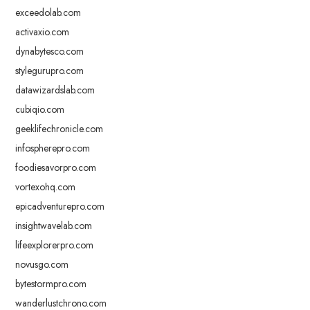
exceedolab.com
activaxio.com
dynabytesco.com
stylegurupro.com
datawizardslab.com
cubiqio.com
geeklifechronicle.com
infospherepro.com
foodiesavorpro.com
vortexohq.com
epicadventurepro.com
insightwavelab.com
lifeexplorerpro.com
novusgo.com
bytestormpro.com
wanderlustchrono.com