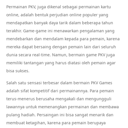
Permainan PKV, juga dikenal sebagai permainan kartu
online, adalah bentuk perjudian online populer yang
mendapatkan banyak daya tarik dalam beberapa tahun
terakhir. Game-game ini menawarkan pengalaman yang
mendebarkan dan mendalam kepada para pemain, karena
mereka dapat bersaing dengan pemain lain dari seluruh
dunia secara real-time. Namun, bermain game PKV juga
memiliki tantangan yang harus diatasi oleh pemain agar
bisa sukses.
Salah satu sensasi terbesar dalam bermain PKV Games
adalah sifat kompetitif dari permainannya. Para pemain
terus-menerus berusaha mengakali dan mengungguli
lawannya untuk memenangkan permainan dan membawa
pulang hadiah. Persaingan ini bisa sangat menarik dan
membuat ketagihan, karena para pemain berupaya