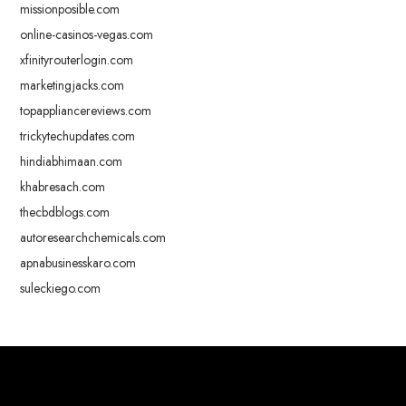
missionposible.com
online-casinos-vegas.com
xfinityrouterlogin.com
marketingjacks.com
topappliancereviews.com
trickytechupdates.com
hindiabhimaan.com
khabresach.com
thecbdblogs.com
autoresearchchemicals.com
apnabusinesskaro.com
suleckiego.com