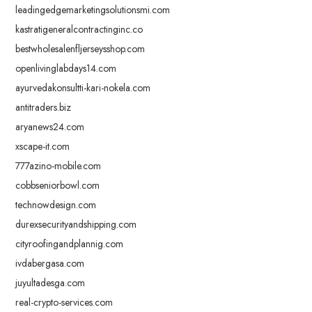
leadingedgemarketingsolutionsmi.com
kastratigeneralcontractinginc.co
bestwholesalenfljerseysshop.com
openlivinglabdays14.com
ayurvedakonsultti-kari-nokela.com
antitraders.biz
aryanews24.com
xscape-it.com
777azino-mobile.com
cobbseniorbowl.com
technowdesign.com
durexsecurityandshipping.com
cityroofingandplannig.com
ivdabergasa.com
juyultadesga.com
real-crypto-services.com