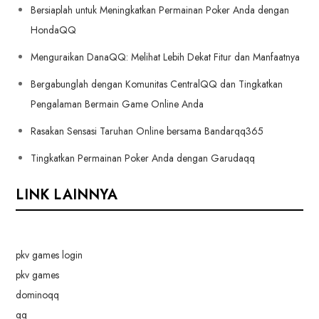
Bersiaplah untuk Meningkatkan Permainan Poker Anda dengan
HondaQQ
Menguraikan DanaQQ: Melihat Lebih Dekat Fitur dan Manfaatnya
Bergabunglah dengan Komunitas CentralQQ dan Tingkatkan
Pengalaman Bermain Game Online Anda
Rasakan Sensasi Taruhan Online bersama Bandarqq365
Tingkatkan Permainan Poker Anda dengan Garudaqq
LINK LAINNYA
pkv games login
pkv games
dominoqq
qq