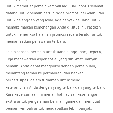
untuk membuat pemain kembali lagi. Dari bonus selamat
datang untuk pemain baru hingga promosi berkelanjutan
untuk pelanggan yang loyal, ada banyak peluang untuk
memaksimalkan kemenangan Anda di situs ini. Pastikan
untuk memeriksa halaman promosi secara teratur untuk
memanfaatkan penawaran terbaru.
Selain sensasi bermain untuk uang sungguhan, DepoQQ
juga menawarkan aspek sosial yang dinikmati banyak
pemain. Anda dapat mengobrol dengan pemain lain,
menantang teman ke permainan, dan bahkan
berpartisipasi dalam turnamen untuk menguji
keterampilan Anda dengan yang terbaik dari yang terbaik.
Rasa kebersamaan ini menambah lapisan kesenangan
ekstra untuk pengalaman bermain game dan membuat
pemain kembali untuk mendapatkan lebih banyak.