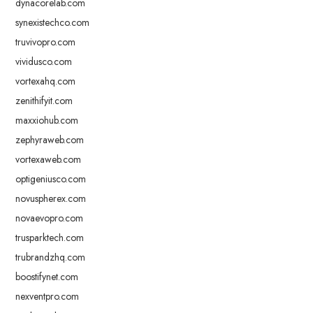
dynacorelab.com
synexistechco.com
truvivopro.com
vividusco.com
vortexahq.com
zenithifyit.com
maxxiohub.com
zephyraweb.com
vortexaweb.com
optigeniusco.com
novuspherex.com
novaevopro.com
trusparktech.com
trubrandzhq.com
boostifynet.com
nexventpro.com