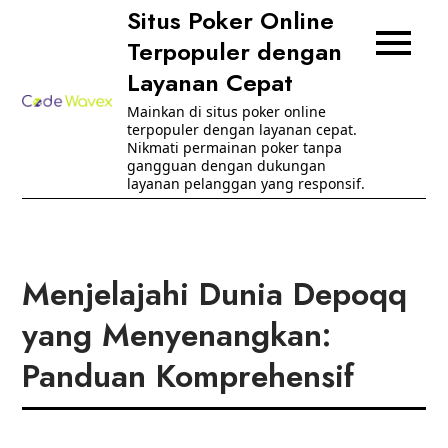
Skip
Situs Poker Online
to
Terpopuler dengan
content
Layanan Cepat
Mainkan di situs poker online
terpopuler dengan layanan cepat.
Nikmati permainan poker tanpa
gangguan dengan dukungan
layanan pelanggan yang responsif.
Menjelajahi Dunia Depoqq
yang Menyenangkan:
Panduan Komprehensif