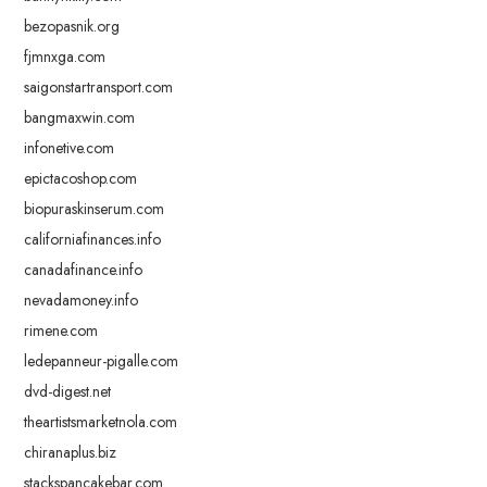
bezopasnik.org
fjmnxga.com
saigonstartransport.com
bangmaxwin.com
infonetive.com
epictacoshop.com
biopuraskinserum.com
californiafinances.info
canadafinance.info
nevadamoney.info
rimene.com
ledepanneur-pigalle.com
dvd-digest.net
theartistsmarketnola.com
chiranaplus.biz
stackspancakebar.com