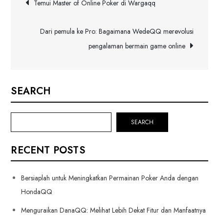
Post
Temui Master of Online Poker di Wargaqq
navigation
Dari pemula ke Pro: Bagaimana WedeQQ merevolusi
pengalaman bermain game online
SEARCH
SEARCH
RECENT POSTS
Bersiaplah untuk Meningkatkan Permainan Poker Anda dengan
HondaQQ
Menguraikan DanaQQ: Melihat Lebih Dekat Fitur dan Manfaatnya