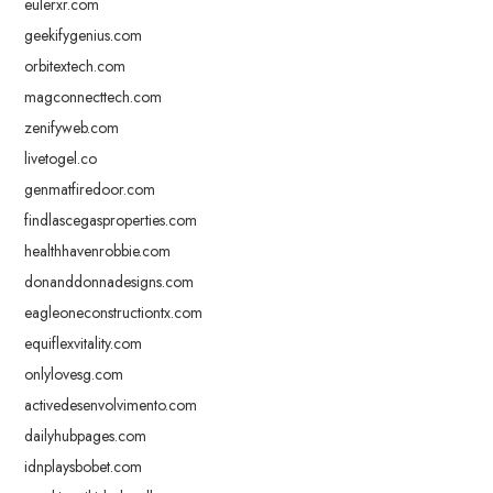
eulerxr.com
geekifygenius.com
orbitextech.com
magconnecttech.com
zenifyweb.com
livetogel.co
genmatfiredoor.com
findlascegasproperties.com
healthhavenrobbie.com
donanddonnadesigns.com
eagleoneconstructiontx.com
equiflexvitality.com
onlylovesg.com
activedesenvolvimento.com
dailyhubpages.com
idnplaysbobet.com