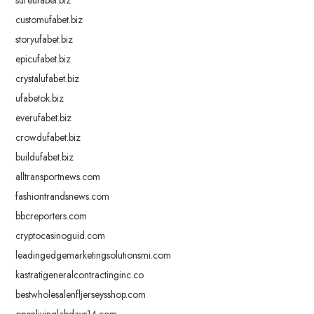
sureufabet.biz
customufabet.biz
storyufabet.biz
epicufabet.biz
crystalufabet.biz
ufabetok.biz
everufabet.biz
crowdufabet.biz
buildufabet.biz
alltransportnews.com
fashiontrandsnews.com
bbcreporters.com
cryptocasinoguid.com
leadingedgemarketingsolutionsmi.com
kastratigeneralcontractinginc.co
bestwholesalenfljerseysshop.com