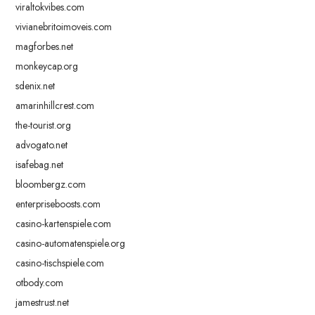
viraltokvibes.com
vivianebritoimoveis.com
magforbes.net
monkeycap.org
sdenix.net
amarinhillcrest.com
the-tourist.org
advogato.net
isafebag.net
bloombergz.com
enterpriseboosts.com
casino-kartenspiele.com
casino-automatenspiele.org
casino-tischspiele.com
otbody.com
jamestrust.net