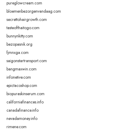
pureglowcream.com
bloemenbezorgenvandaag.com
secrettohairgrowth.com
tasteofthaitogo.com
bunnynkitty.com
bezopasnik.org
fjmnxga.com
saigonstartransport.com
bangmaxwin.com
infonetive.com
epictacoshop.com
biopuraskinserum.com
californiafinances.info
canadafinance.info
nevadamoney.info
rimene.com