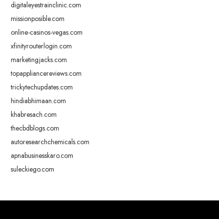
digitaleyestrainclinic.com
missionposible.com
online-casinos-vegas.com
xfinityrouterlogin.com
marketingjacks.com
topappliancereviews.com
trickytechupdates.com
hindiabhimaan.com
khabresach.com
thecbdblogs.com
autoresearchchemicals.com
apnabusinesskaro.com
suleckiego.com