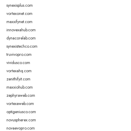
synexisplus.com
vortexonet.com
maxxifynet.com
innovexahub.com
dynacorelab.com
synexistechco.com
truvivopro.com
vividusco.com
vortexahq.com
zenithifyit.com
maxxiohub.com
zephyraweb.com
vortexaweb.com
optigeniusco.com
novuspherex.com
novaevopro.com