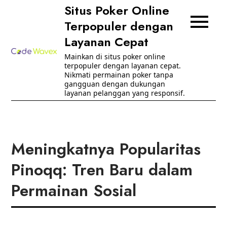
Skip
Situs Poker Online
to
Terpopuler dengan
content
Layanan Cepat
Mainkan di situs poker online
terpopuler dengan layanan cepat.
Nikmati permainan poker tanpa
gangguan dengan dukungan
layanan pelanggan yang responsif.
Meningkatnya Popularitas
Pinoqq: Tren Baru dalam
Permainan Sosial