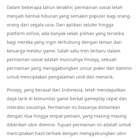
Dalam beberapa tahun terakhir, permainan sosial telah
menjadi bentuk hiburan yang semakin populer bagi orang-
orang dari segala usia. Dari aplikasi seluler hingga
platform online, ada banyak sekali pilihan yang tersedia
bagi mereka yang ingin terhubung dengan teman dan
keluarga melalui game. Salah satu tren terbaru dalam
permainan sosial adalah munculnya Pinoqq, sebuah
permainan yang menggabungkan unsur poker dan domino
untuk menciptakan pengalaman unik dan menarik.
Pinoqq, yang berasal dari Indonesia, telah mendapatkan
daya tarik di komunitas game berkat gameplay cepat dan
interaksi sosialnya. Permainan ini biasanya dimainkan
dengan dua hingga empat pemain, yang masing-masing
diberikan ubin domino. Tujuan permainan ini adalah untuk
menciptakan hasil terbaik dengan menggabungkan ubin