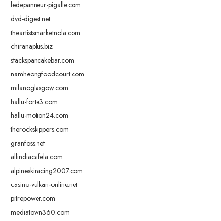
ledepanneur-pigalle.com
dvd-digest.net
theartistsmarketnola.com
chiranaplus.biz
stackspancakebar.com
namheongfoodcourt.com
milanoglasgow.com
hallu-forte3.com
hallu-motion24.com
therockskippers.com
granfoss.net
allindiacafela.com
alpineskiracing2007.com
casino-vulkan-online.net
pitrepower.com
mediatown360.com