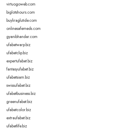
virtuogoweb.com
biglotshours.com
buyliraglutide.com
onlinesafemeds.com
gyanibhandar.com
ufabetwarp.biz
ufabetclip.biz
expertufabet.biz
fantasyufabet.biz
ufabetsiam.biz
swissufabet.biz
ufabetbusiness.biz
greenufabet.biz
ufabetcolor.biz
extraufabet.biz
ufabetlife.biz