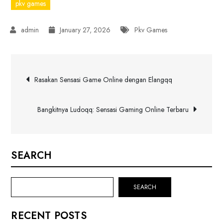
pkv games
January 27, 2026
Pkv Games
Post
Rasakan Sensasi Game Online dengan Elangqq
navigation
Bangkitnya Ludoqq: Sensasi Gaming Online Terbaru
SEARCH
SEARCH
RECENT POSTS