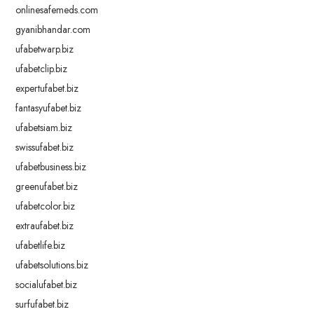
onlinesafemeds.com
gyanibhandar.com
ufabetwarp.biz
ufabetclip.biz
expertufabet.biz
fantasyufabet.biz
ufabetsiam.biz
swissufabet.biz
ufabetbusiness.biz
greenufabet.biz
ufabetcolor.biz
extraufabet.biz
ufabetlife.biz
ufabetsolutions.biz
socialufabet.biz
surfufabet.biz