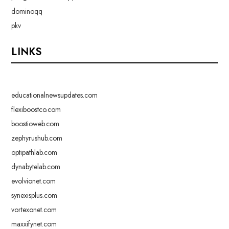
dominoqq
pkv
LINKS
educationalnewsupdates.com
flexiboostco.com
boostioweb.com
zephyrushub.com
optipathlab.com
dynabytelab.com
evolvionet.com
synexisplus.com
vortexonet.com
maxxifynet.com