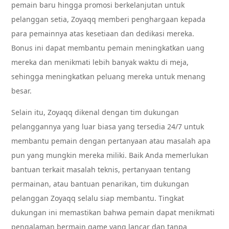
pemain baru hingga promosi berkelanjutan untuk
pelanggan setia, Zoyaqq memberi penghargaan kepada
para pemainnya atas kesetiaan dan dedikasi mereka.
Bonus ini dapat membantu pemain meningkatkan uang
mereka dan menikmati lebih banyak waktu di meja,
sehingga meningkatkan peluang mereka untuk menang
besar.
Selain itu, Zoyaqq dikenal dengan tim dukungan
pelanggannya yang luar biasa yang tersedia 24/7 untuk
membantu pemain dengan pertanyaan atau masalah apa
pun yang mungkin mereka miliki. Baik Anda memerlukan
bantuan terkait masalah teknis, pertanyaan tentang
permainan, atau bantuan penarikan, tim dukungan
pelanggan Zoyaqq selalu siap membantu. Tingkat
dukungan ini memastikan bahwa pemain dapat menikmati
pengalaman bermain game yang lancar dan tanpa