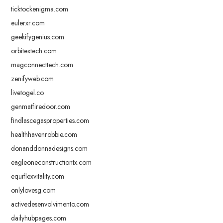
ticktockenigma.com
eulerxr.com
geekifygenius.com
orbitextech.com
magconnecttech.com
zenifyweb.com
livetogel.co
genmatfiredoor.com
findlascegasproperties.com
healthhavenrobbie.com
donanddonnadesigns.com
eagleoneconstructiontx.com
equiflexvitality.com
onlylovesg.com
activedesenvolvimento.com
dailyhubpages.com