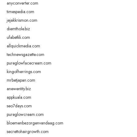
anyconverter.com
timespedia.com
jejakkrismon.com
diemthole.biz
ufabetkk.com
allquickmedia.com
technewsgazette.com
pureglowfacecream.com
kingofherrings.com
mrbetjapan.com
anewentity.biz
appkuala.com
seo7days.com
pureglowcream.com
bloemenbezorgenvandaag.com
secrettohairgrowth.com