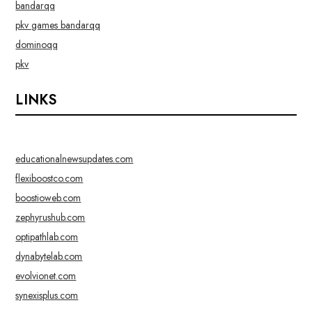
bandarqq
pkv games bandarqq
dominoqq
pkv
LINKS
educationalnewsupdates.com
flexiboostco.com
boostioweb.com
zephyrushub.com
optipathlab.com
dynabytelab.com
evolvionet.com
synexisplus.com