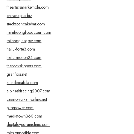
theartistsmarketnola.com
chiranaplus.biz
stackspancakebar.com
namheongfoodcourt.com
milanoglasgow.com
hallu-forte3.com
hallu-motion24.com
therockskippers.com
granfoss.net
allindiacafela.com
alpineskiracing2007.com
casino-vulkan-online.net
pitrepower.com
mediatown360.com
digitaleyestrainclinic.com
missionposible.com