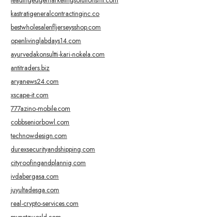
leadingedgemarketingsolutionsmi.com
kastratigeneralcontractinginc.co
bestwholesalenfljerseysshop.com
openlivinglabdays14.com
ayurvedakonsultti-kari-nokela.com
antitraders.biz
aryanews24.com
xscape-it.com
777azino-mobile.com
cobbseniorbowl.com
technowdesign.com
durexsecurityandshipping.com
cityroofingandplannig.com
ivdabergasa.com
juyultadesga.com
real-crypto-services.com