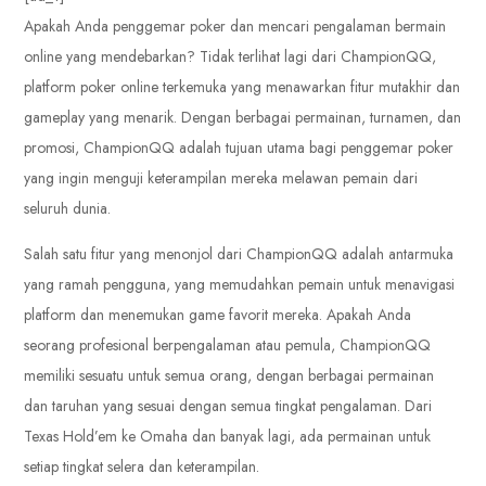
Apakah Anda penggemar poker dan mencari pengalaman bermain
online yang mendebarkan? Tidak terlihat lagi dari ChampionQQ,
platform poker online terkemuka yang menawarkan fitur mutakhir dan
gameplay yang menarik. Dengan berbagai permainan, turnamen, dan
promosi, ChampionQQ adalah tujuan utama bagi penggemar poker
yang ingin menguji keterampilan mereka melawan pemain dari
seluruh dunia.
Salah satu fitur yang menonjol dari ChampionQQ adalah antarmuka
yang ramah pengguna, yang memudahkan pemain untuk menavigasi
platform dan menemukan game favorit mereka. Apakah Anda
seorang profesional berpengalaman atau pemula, ChampionQQ
memiliki sesuatu untuk semua orang, dengan berbagai permainan
dan taruhan yang sesuai dengan semua tingkat pengalaman. Dari
Texas Hold’em ke Omaha dan banyak lagi, ada permainan untuk
setiap tingkat selera dan keterampilan.