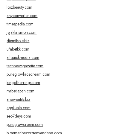
loizbeauty.com
anyconverter.com
timespedia.com
jejakkrismon.com
diemthole.biz
ufabetkk.com
allquickmedia.com
technewsgazette.com
pureglowfacecream.com
kingofherrings.com
mrbetjapan.com
anewentity.biz
appkuala.com
seo7days.com
pureglowcream.com
bloemenbezorgenvandaag.com