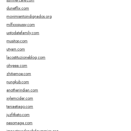
sumnercafe.com
dunetflix.com
movimientoindignados.org
milfxxxpussy.com
uptodatefamily.com
musitop.com
utyam.com
lacostituzioneblog.com
ohyeea.com
zhitiemoe.com
nungkub.com
anotherindian.com
xylemcider.com
taniaetiago.com
juzfitketo.com
pasomaga.com