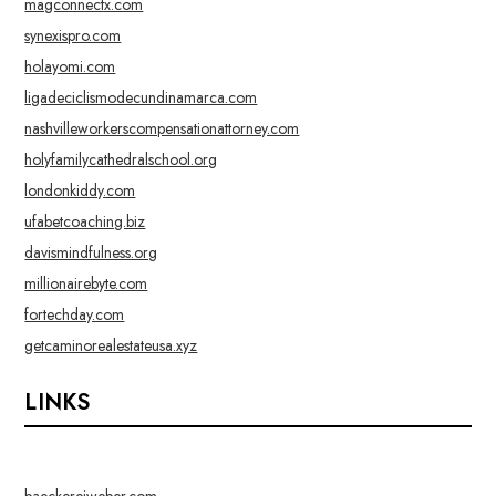
magconnectx.com
synexispro.com
holayomi.com
ligadeciclismodecundinamarca.com
nashvilleworkerscompensationattorney.com
holyfamilycathedralschool.org
londonkiddy.com
ufabetcoaching.biz
davismindfulness.org
millionairebyte.com
fortechday.com
getcaminorealestateusa.xyz
LINKS