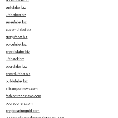
socialufabet.biz
surfufabet.biz
ufabetbest.biz
sureufabet.biz
customufabet.biz
storyufabet.biz
epicufabet.biz
crystalufabet.biz
ufabetok.biz
everufabet.biz
crowdufabet.biz
buildufabet.biz
alltransportnews.com
fashiontrandsnews.com
bbcreporters.com
cryptocasinoguid.com