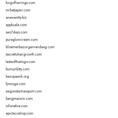
kingofherrings.com
mrbetjapan.com
anewentity.biz
appkuala.com
seo7days.com
pureglowcream.com
bloemenbezorgenvandaag.com
secrettohairgrowth.com
tasteofthaitogo.com
bunnynkitty.com
bezopasnik.org
fjmnxga.com
saigonstartransport.com
bangmaxwin.com
infonetive.com
epictacoshop.com