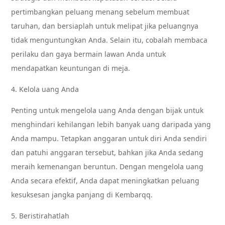
pertimbangkan peluang menang sebelum membuat
taruhan, dan bersiaplah untuk melipat jika peluangnya
tidak menguntungkan Anda. Selain itu, cobalah membaca
perilaku dan gaya bermain lawan Anda untuk
mendapatkan keuntungan di meja.
4. Kelola uang Anda
Penting untuk mengelola uang Anda dengan bijak untuk
menghindari kehilangan lebih banyak uang daripada yang
Anda mampu. Tetapkan anggaran untuk diri Anda sendiri
dan patuhi anggaran tersebut, bahkan jika Anda sedang
meraih kemenangan beruntun. Dengan mengelola uang
Anda secara efektif, Anda dapat meningkatkan peluang
kesuksesan jangka panjang di Kembarqq.
5. Beristirahatlah