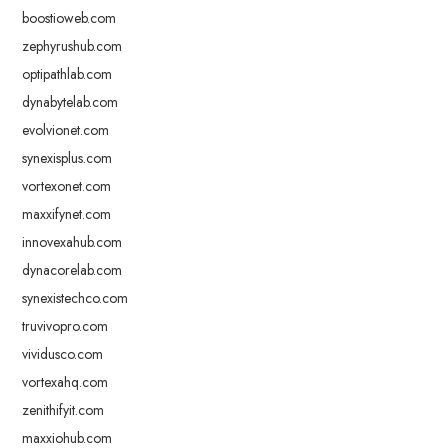
boostioweb.com
zephyrushub.com
optipathlab.com
dynabytelab.com
evolvionet.com
synexisplus.com
vortexonet.com
maxxifynet.com
innovexahub.com
dynacorelab.com
synexistechco.com
truvivopro.com
vividusco.com
vortexahq.com
zenithifyit.com
maxxiohub.com