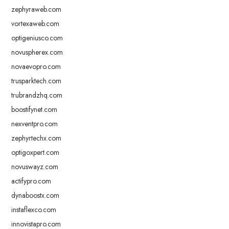
zephyraweb.com
vortexaweb.com
optigeniusco.com
novuspherex.com
novaevopro.com
trusparktech.com
trubrandzhq.com
boostifynet.com
nexventpro.com
zephyrtechx.com
optigoxpert.com
novuswayz.com
actifypro.com
dynaboostx.com
instaflexco.com
innovistapro.com