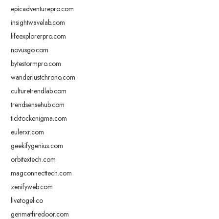
epicadventurepro.com
insightwavelab.com
lifeexplorerpro.com
novusgo.com
bytestormpro.com
wanderlustchrono.com
culturetrendlab.com
trendsensehub.com
ticktockenigma.com
eulerxr.com
geekifygenius.com
orbitextech.com
magconnecttech.com
zenifyweb.com
livetogel.co
genmatfiredoor.com