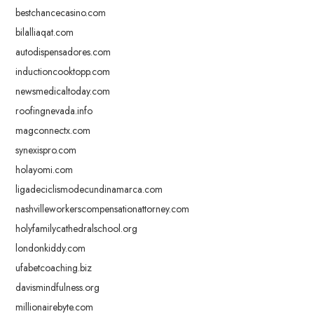
bestchancecasino.com
bilalliaqat.com
autodispensadores.com
inductioncooktopp.com
newsmedicaltoday.com
roofingnevada.info
magconnectx.com
synexispro.com
holayomi.com
ligadeciclismodecundinamarca.com
nashvilleworkerscompensationattorney.com
holyfamilycathedralschool.org
londonkiddy.com
ufabetcoaching.biz
davismindfulness.org
millionairebyte.com