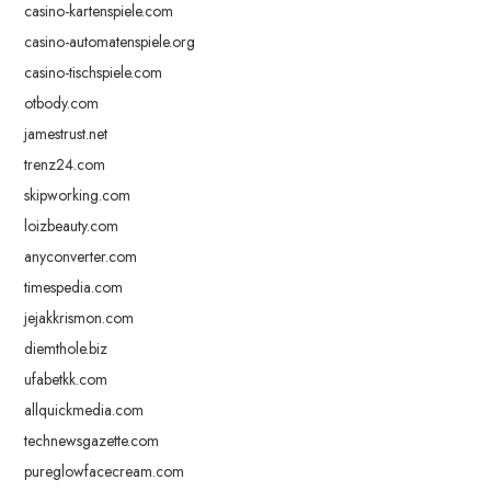
casino-kartenspiele.com
casino-automatenspiele.org
casino-tischspiele.com
otbody.com
jamestrust.net
trenz24.com
skipworking.com
loizbeauty.com
anyconverter.com
timespedia.com
jejakkrismon.com
diemthole.biz
ufabetkk.com
allquickmedia.com
technewsgazette.com
pureglowfacecream.com