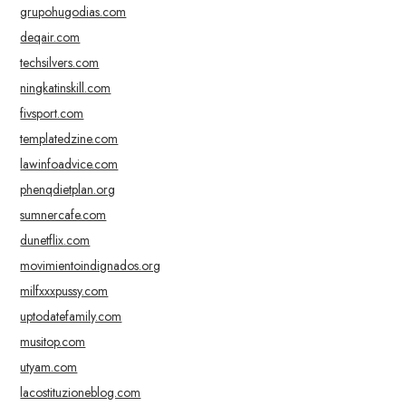
grupohugodias.com
deqair.com
techsilvers.com
ningkatinskill.com
fivsport.com
templatedzine.com
lawinfoadvice.com
phenqdietplan.org
sumnercafe.com
dunetflix.com
movimientoindignados.org
milfxxxpussy.com
uptodatefamily.com
musitop.com
utyam.com
lacostituzioneblog.com