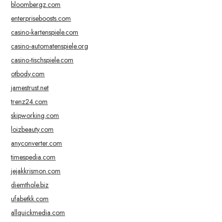
bloombergz.com
enterpriseboosts.com
casino-kartenspiele.com
casino-automatenspiele.org
casino-tischspiele.com
otbody.com
jamestrust.net
trenz24.com
skipworking.com
loizbeauty.com
anyconverter.com
timespedia.com
jejakkrismon.com
diemthole.biz
ufabetkk.com
allquickmedia.com