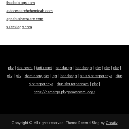
thecbdblogs.com
autoresearchchemicals.com
apnabusinesskaro.com
suleckiego.com
pkv
|
slot resmi
|
judi resmi
|
bandarqq
|
bandarqq
|
pkv
|
pkv
|
pkv
|
pkv
|
pkv
|
dominoqq pkv
|
qq
|
bandarqq
|
situs slot terpercaya
|
situs
slot terpercaya
|
situs slot terpercaya
|
pkv
|
https://hematqq.pkvgamesresmi.org/
Copyright © All rights reserved. Theme Record Blog by
Creativ