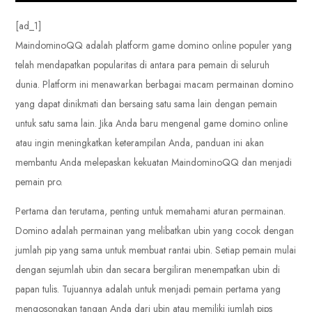
[ad_1]
MaindominoQQ adalah platform game domino online populer yang
telah mendapatkan popularitas di antara para pemain di seluruh
dunia. Platform ini menawarkan berbagai macam permainan domino
yang dapat dinikmati dan bersaing satu sama lain dengan pemain
untuk satu sama lain. Jika Anda baru mengenal game domino online
atau ingin meningkatkan keterampilan Anda, panduan ini akan
membantu Anda melepaskan kekuatan MaindominoQQ dan menjadi
pemain pro.
Pertama dan terutama, penting untuk memahami aturan permainan.
Domino adalah permainan yang melibatkan ubin yang cocok dengan
jumlah pip yang sama untuk membuat rantai ubin. Setiap pemain mulai
dengan sejumlah ubin dan secara bergiliran menempatkan ubin di
papan tulis. Tujuannya adalah untuk menjadi pemain pertama yang
mengosongkan tangan Anda dari ubin atau memiliki jumlah pips