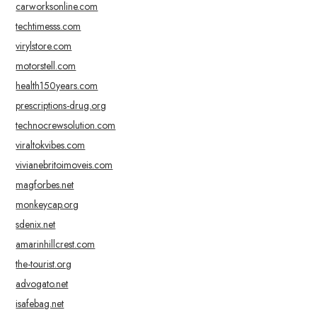
carworksonline.com
techtimesss.com
virylstore.com
motorstell.com
health150years.com
prescriptions-drug.org
technocrewsolution.com
viraltokvibes.com
vivianebritoimoveis.com
magforbes.net
monkeycap.org
sdenix.net
amarinhillcrest.com
the-tourist.org
advogato.net
isafebag.net