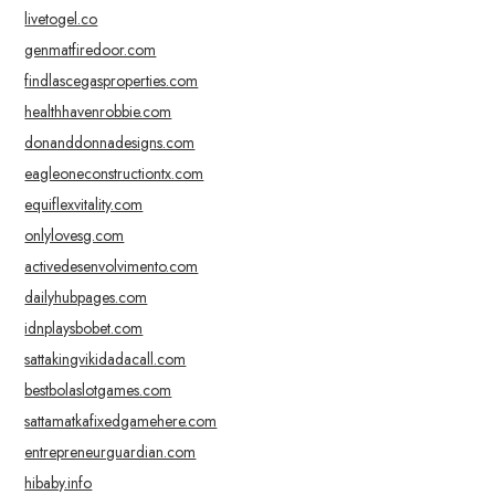
livetogel.co
genmatfiredoor.com
findlascegasproperties.com
healthhavenrobbie.com
donanddonnadesigns.com
eagleoneconstructiontx.com
equiflexvitality.com
onlylovesg.com
activedesenvolvimento.com
dailyhubpages.com
idnplaysbobet.com
sattakingvikidadacall.com
bestbolaslotgames.com
sattamatkafixedgamehere.com
entrepreneurguardian.com
hibaby.info