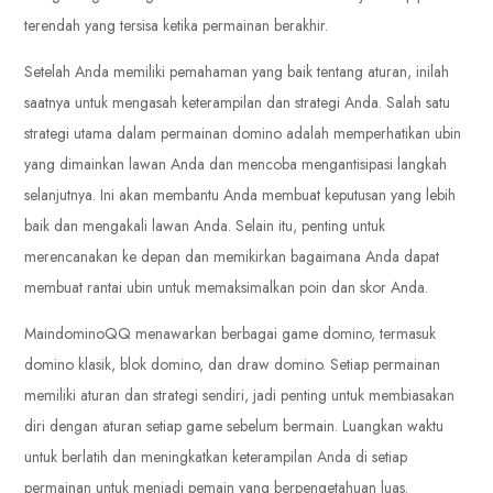
terendah yang tersisa ketika permainan berakhir.
Setelah Anda memiliki pemahaman yang baik tentang aturan, inilah
saatnya untuk mengasah keterampilan dan strategi Anda. Salah satu
strategi utama dalam permainan domino adalah memperhatikan ubin
yang dimainkan lawan Anda dan mencoba mengantisipasi langkah
selanjutnya. Ini akan membantu Anda membuat keputusan yang lebih
baik dan mengakali lawan Anda. Selain itu, penting untuk
merencanakan ke depan dan memikirkan bagaimana Anda dapat
membuat rantai ubin untuk memaksimalkan poin dan skor Anda.
MaindominoQQ menawarkan berbagai game domino, termasuk
domino klasik, blok domino, dan draw domino. Setiap permainan
memiliki aturan dan strategi sendiri, jadi penting untuk membiasakan
diri dengan aturan setiap game sebelum bermain. Luangkan waktu
untuk berlatih dan meningkatkan keterampilan Anda di setiap
permainan untuk menjadi pemain yang berpengetahuan luas.