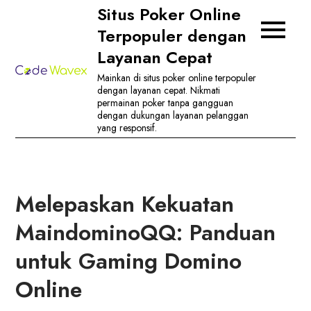
Skip
Situs Poker Online
to
Terpopuler dengan
content
Layanan Cepat
Mainkan di situs poker online terpopuler
dengan layanan cepat. Nikmati
permainan poker tanpa gangguan
dengan dukungan layanan pelanggan
yang responsif.
Melepaskan Kekuatan
MaindominoQQ: Panduan
untuk Gaming Domino
Online