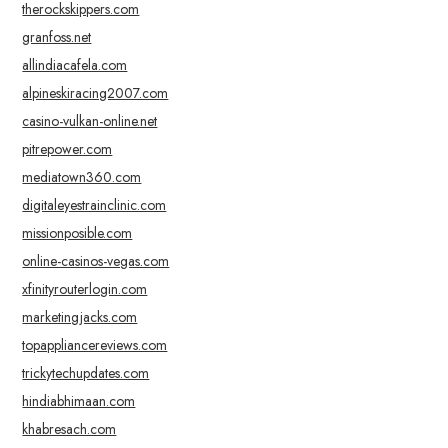
therockskippers.com
granfoss.net
allindiacafela.com
alpineskiracing2007.com
casino-vulkan-online.net
pitrepower.com
mediatown360.com
digitaleyestrainclinic.com
missionposible.com
online-casinos-vegas.com
xfinityrouterlogin.com
marketingjacks.com
topappliancereviews.com
trickytechupdates.com
hindiabhimaan.com
khabresach.com