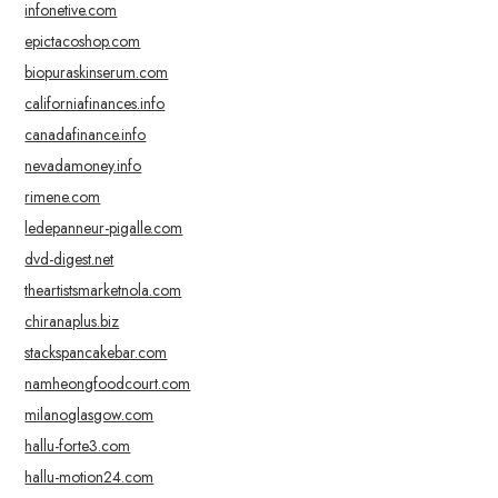
infonetive.com
epictacoshop.com
biopuraskinserum.com
californiafinances.info
canadafinance.info
nevadamoney.info
rimene.com
ledepanneur-pigalle.com
dvd-digest.net
theartistsmarketnola.com
chiranaplus.biz
stackspancakebar.com
namheongfoodcourt.com
milanoglasgow.com
hallu-forte3.com
hallu-motion24.com