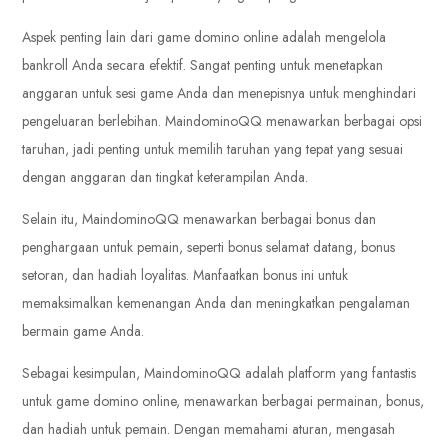
Aspek penting lain dari game domino online adalah mengelola
bankroll Anda secara efektif. Sangat penting untuk menetapkan
anggaran untuk sesi game Anda dan menepisnya untuk menghindari
pengeluaran berlebihan. MaindominoQQ menawarkan berbagai opsi
taruhan, jadi penting untuk memilih taruhan yang tepat yang sesuai
dengan anggaran dan tingkat keterampilan Anda.
Selain itu, MaindominoQQ menawarkan berbagai bonus dan
penghargaan untuk pemain, seperti bonus selamat datang, bonus
setoran, dan hadiah loyalitas. Manfaatkan bonus ini untuk
memaksimalkan kemenangan Anda dan meningkatkan pengalaman
bermain game Anda.
Sebagai kesimpulan, MaindominoQQ adalah platform yang fantastis
untuk game domino online, menawarkan berbagai permainan, bonus,
dan hadiah untuk pemain. Dengan memahami aturan, mengasah