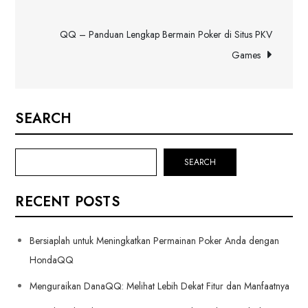
navigation
QQ – Panduan Lengkap Bermain Poker di Situs PKV
Games
SEARCH
SEARCH
RECENT POSTS
Bersiaplah untuk Meningkatkan Permainan Poker Anda dengan
HondaQQ
Menguraikan DanaQQ: Melihat Lebih Dekat Fitur dan Manfaatnya