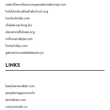
nashvilleworkerscompensationattorney.com
holyfamilycathedralschool.org
londonkiddy.com
ufabetcoaching.biz
davismindfulness.org
millionairebyte.com
fortechday.com
getcaminorealestateusa.xyz
LINKS
baeckereiweber.com
peoplemagazine.info
techashes.com
canyouwash.co