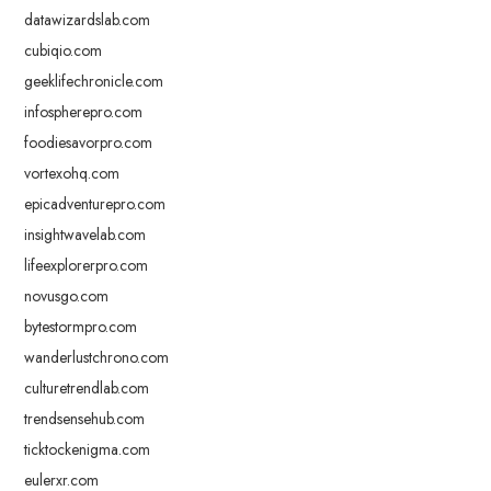
datawizardslab.com
cubiqio.com
geeklifechronicle.com
infospherepro.com
foodiesavorpro.com
vortexohq.com
epicadventurepro.com
insightwavelab.com
lifeexplorerpro.com
novusgo.com
bytestormpro.com
wanderlustchrono.com
culturetrendlab.com
trendsensehub.com
ticktockenigma.com
eulerxr.com