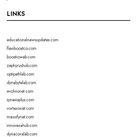
LINKS
educationalnewsupdates.com
flexiboostco.com
boostioweb.com
zephyrushub.com
optipathlab.com
dynabytelab.com
evolvionet.com
synexisplus.com
vortexonet.com
maxxifynet.com
innovexahub.com
dynacorelab.com