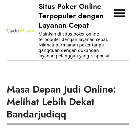
Skip
Situs Poker Online
to
Terpopuler dengan
content
Layanan Cepat
Mainkan di situs poker online
terpopuler dengan layanan cepat.
Nikmati permainan poker tanpa
gangguan dengan dukungan
layanan pelanggan yang responsif.
Masa Depan Judi Online:
Melihat Lebih Dekat
Bandarjudiqq