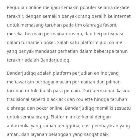
Perjudian online menjadi semakin populer selama dekade
terakhir, dengan semakin banyak orang beralih ke internet
untuk memasang taruhan pada tim olahraga favorit
mereka, bermain permainan kasino, dan berpartisipasi
dalam turnamen poker. Salah satu platform judi online
yang banyak mendapat perhatian dalam beberapa tahun
terakhir adalah Bandarjudiqq.
Bandarjudiqq adalah platform perjudian online yang
menawarkan berbagai macam permainan dan pilihan
taruhan untuk dipilih para pemain. Dari permainan kasino
tradisional seperti blackjack dan roulette hingga taruhan
olahraga dan poker online, Bandarjudiqq memiliki sesuatu
untuk semua orang. Platform ini terkenal dengan
antarmuka yang ramah pengguna, opsi pembayaran yang
aman, dan layanan pelanggan yang sangat baik.