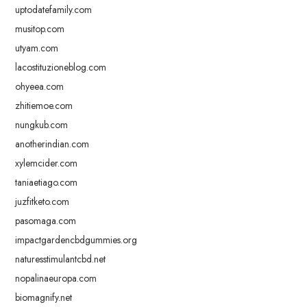
uptodatefamily.com
musitop.com
utyam.com
lacostituzioneblog.com
ohyeea.com
zhitiemoe.com
nungkub.com
anotherindian.com
xylemcider.com
taniaetiago.com
juzfitketo.com
pasomaga.com
impactgardencbdgummies.org
naturesstimulantcbd.net
nopalinaeuropa.com
biomagnify.net