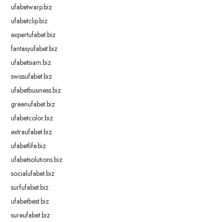
ufabetwarp.biz
ufabetclip.biz
expertufabet.biz
fantasyufabet.biz
ufabetsiam.biz
swissufabet.biz
ufabetbusiness.biz
greenufabet.biz
ufabetcolor.biz
extraufabet.biz
ufabetlife.biz
ufabetsolutions.biz
socialufabet.biz
surfufabet.biz
ufabetbest.biz
sureufabet.biz