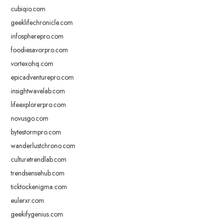
cubiqio.com
geeklifechronicle.com
infospherepro.com
foodiesavorpro.com
vortexohq.com
epicadventurepro.com
insightwavelab.com
lifeexplorerpro.com
novusgo.com
bytestormpro.com
wanderlustchrono.com
culturetrendlab.com
trendsensehub.com
ticktockenigma.com
eulerxr.com
geekifygenius.com