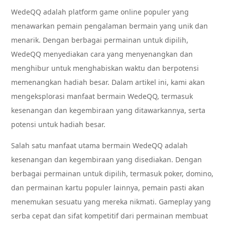
WedeQQ adalah platform game online populer yang
menawarkan pemain pengalaman bermain yang unik dan
menarik. Dengan berbagai permainan untuk dipilih,
WedeQQ menyediakan cara yang menyenangkan dan
menghibur untuk menghabiskan waktu dan berpotensi
memenangkan hadiah besar. Dalam artikel ini, kami akan
mengeksplorasi manfaat bermain WedeQQ, termasuk
kesenangan dan kegembiraan yang ditawarkannya, serta
potensi untuk hadiah besar.
Salah satu manfaat utama bermain WedeQQ adalah
kesenangan dan kegembiraan yang disediakan. Dengan
berbagai permainan untuk dipilih, termasuk poker, domino,
dan permainan kartu populer lainnya, pemain pasti akan
menemukan sesuatu yang mereka nikmati. Gameplay yang
serba cepat dan sifat kompetitif dari permainan membuat