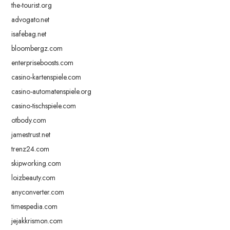
the-tourist.org
advogato.net
isafebag.net
bloombergz.com
enterpriseboosts.com
casino-kartenspiele.com
casino-automatenspiele.org
casino-tischspiele.com
otbody.com
jamestrust.net
trenz24.com
skipworking.com
loizbeauty.com
anyconverter.com
timespedia.com
jejakkrismon.com