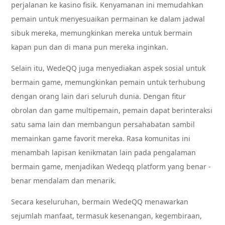
perjalanan ke kasino fisik. Kenyamanan ini memudahkan
pemain untuk menyesuaikan permainan ke dalam jadwal
sibuk mereka, memungkinkan mereka untuk bermain
kapan pun dan di mana pun mereka inginkan.
Selain itu, WedeQQ juga menyediakan aspek sosial untuk
bermain game, memungkinkan pemain untuk terhubung
dengan orang lain dari seluruh dunia. Dengan fitur
obrolan dan game multipemain, pemain dapat berinteraksi
satu sama lain dan membangun persahabatan sambil
memainkan game favorit mereka. Rasa komunitas ini
menambah lapisan kenikmatan lain pada pengalaman
bermain game, menjadikan Wedeqq platform yang benar -
benar mendalam dan menarik.
Secara keseluruhan, bermain WedeQQ menawarkan
sejumlah manfaat, termasuk kesenangan, kegembiraan,