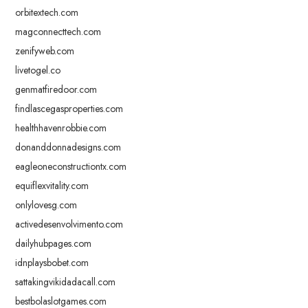
orbitextech.com
magconnecttech.com
zenifyweb.com
livetogel.co
genmatfiredoor.com
findlascegasproperties.com
healthhavenrobbie.com
donanddonnadesigns.com
eagleoneconstructiontx.com
equiflexvitality.com
onlylovesg.com
activedesenvolvimento.com
dailyhubpages.com
idnplaysbobet.com
sattakingvikidadacall.com
bestbolaslotgames.com