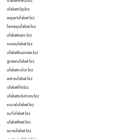
ufabetwarp.biz
ufabetclip.biz
expertufabet.biz
fantasyufabet.biz
ufabetsiam.biz
swissufabet.biz
ufabetbusiness.biz
greenufabet.biz
ufabetcolor.biz
extraufabet.biz
ufabetlife.biz
ufabetsolutions.biz
socialufabet.biz
surfufabet.biz
ufabetbest.biz
sureufabet.biz