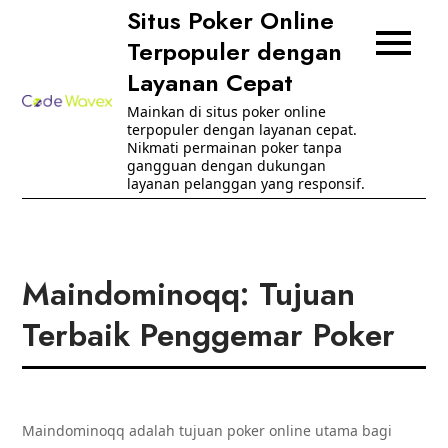
Skip
Situs Poker Online
to
Terpopuler dengan
content
Layanan Cepat
Mainkan di situs poker online
terpopuler dengan layanan cepat.
Nikmati permainan poker tanpa
gangguan dengan dukungan
layanan pelanggan yang responsif.
Maindominoqq: Tujuan
Terbaik Penggemar Poker
Maindominoqq adalah tujuan poker online utama bagi