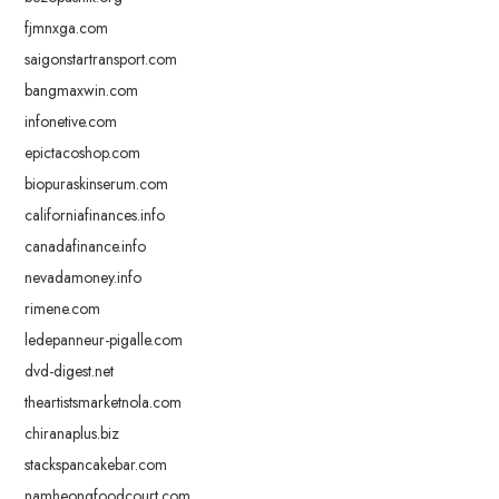
fjmnxga.com
saigonstartransport.com
bangmaxwin.com
infonetive.com
epictacoshop.com
biopuraskinserum.com
californiafinances.info
canadafinance.info
nevadamoney.info
rimene.com
ledepanneur-pigalle.com
dvd-digest.net
theartistsmarketnola.com
chiranaplus.biz
stackspancakebar.com
namheongfoodcourt.com