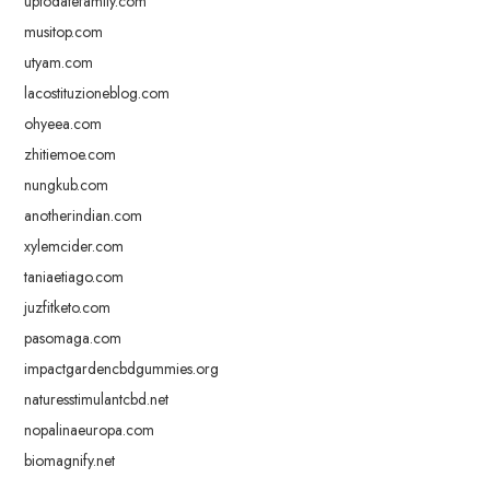
uptodatefamily.com
musitop.com
utyam.com
lacostituzioneblog.com
ohyeea.com
zhitiemoe.com
nungkub.com
anotherindian.com
xylemcider.com
taniaetiago.com
juzfitketo.com
pasomaga.com
impactgardencbdgummies.org
naturesstimulantcbd.net
nopalinaeuropa.com
biomagnify.net