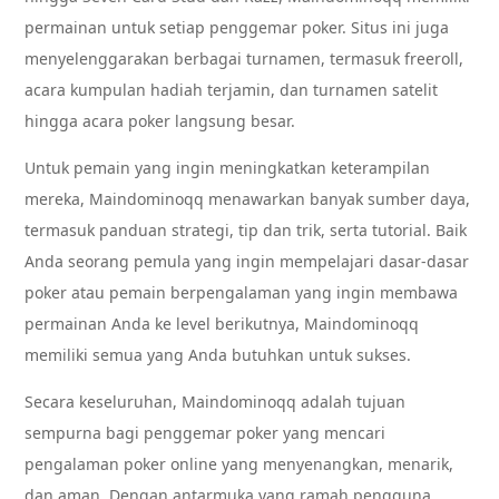
permainan untuk setiap penggemar poker. Situs ini juga
menyelenggarakan berbagai turnamen, termasuk freeroll,
acara kumpulan hadiah terjamin, dan turnamen satelit
hingga acara poker langsung besar.
Untuk pemain yang ingin meningkatkan keterampilan
mereka, Maindominoqq menawarkan banyak sumber daya,
termasuk panduan strategi, tip dan trik, serta tutorial. Baik
Anda seorang pemula yang ingin mempelajari dasar-dasar
poker atau pemain berpengalaman yang ingin membawa
permainan Anda ke level berikutnya, Maindominoqq
memiliki semua yang Anda butuhkan untuk sukses.
Secara keseluruhan, Maindominoqq adalah tujuan
sempurna bagi penggemar poker yang mencari
pengalaman poker online yang menyenangkan, menarik,
dan aman. Dengan antarmuka yang ramah pengguna,