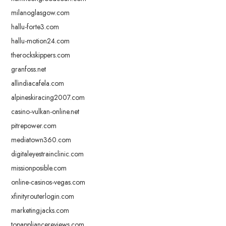
milanoglasgow.com
hallu-forte3.com
hallu-motion24.com
therockskippers.com
granfoss.net
allindiacafela.com
alpineskiracing2007.com
casino-vulkan-online.net
pitrepower.com
mediatown360.com
digitaleyestrainclinic.com
missionposible.com
online-casinos-vegas.com
xfinityrouterlogin.com
marketingjacks.com
topappliancereviews.com