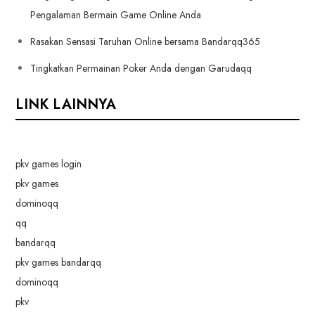
Pengalaman Bermain Game Online Anda
Rasakan Sensasi Taruhan Online bersama Bandarqq365
Tingkatkan Permainan Poker Anda dengan Garudaqq
LINK LAINNYA
pkv games login
pkv games
dominoqq
qq
bandarqq
pkv games bandarqq
dominoqq
pkv