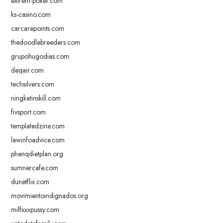
extrem-poker.com
ks-casino.com
carcarepoints.com
thedoodlebreeders.com
grupohugodias.com
deqair.com
techsilvers.com
ningkatinskill.com
fivsport.com
templatedzine.com
lawinfoadvice.com
phenqdietplan.org
sumnercafe.com
dunetflix.com
movimientoindignados.org
milfxxxpussy.com