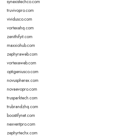
synexistechco.com
truvivopro.com
vividusco.com
vortexahq.com
zenithifyit.com
maxxiohub.com
zephyraweb.com
vortexaweb.com
optigeniusco.com
novuspherex.com
novaevopro.com
trusparktech.com
trubrandzhq.com
boostifynet.com
nexventpro.com
zephyrtechx.com