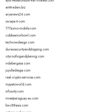
ayurvedakonsultti-kari-nokela.com
antitraders.biz
aryanews24.com
xscape-it.com
777azino-mobile.com
cobbseniorbowl.com
technowdesign.com
durexsecurityandshipping.com
cityroofingandplannig.com
ivdabergasa.com
juyultadesga.com
real-crypto-services.com
mypetzworld.com
infounty.com
investparaguay-eu.com
bwc88asia.com