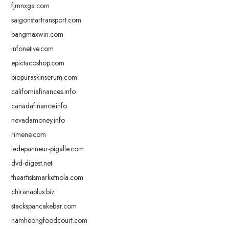
fjmnxga.com
saigonstartransport.com
bangmaxwin.com
infonetive.com
epictacoshop.com
biopuraskinserum.com
californiafinances.info
canadafinance.info
nevadamoney.info
rimene.com
ledepanneur-pigalle.com
dvd-digest.net
theartistsmarketnola.com
chiranaplus.biz
stackspancakebar.com
namheongfoodcourt.com