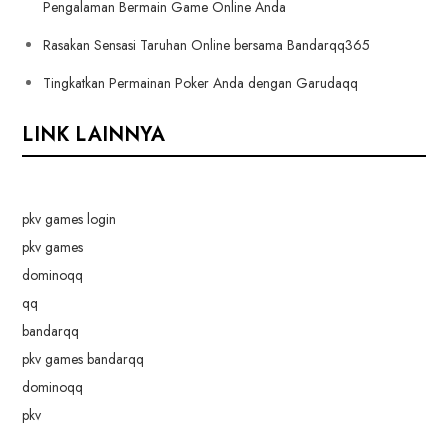
Pengalaman Bermain Game Online Anda
Rasakan Sensasi Taruhan Online bersama Bandarqq365
Tingkatkan Permainan Poker Anda dengan Garudaqq
LINK LAINNYA
pkv games login
pkv games
dominoqq
qq
bandarqq
pkv games bandarqq
dominoqq
pkv