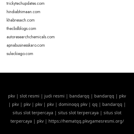
trickytechupdates.com
hindiabhimaan.com
khabresach.com
thecbdblogs.com
autoresearchchemicals.com
apnabusinesskaro.com
suleckiego.com
pkv
|
slot resmi
|
judi resmi
|
bandarqq
|
bandarqq
|
pkv
|
pkv
|
pkv
|
pkv
|
pkv
|
dominoqq pkv
|
qq
|
bandarqq
|
situs slot terpercaya
|
situs slot terpercaya
|
situs slot
terpercaya
|
pkv
|
https://hematqq.pkvgamesresmi.org/