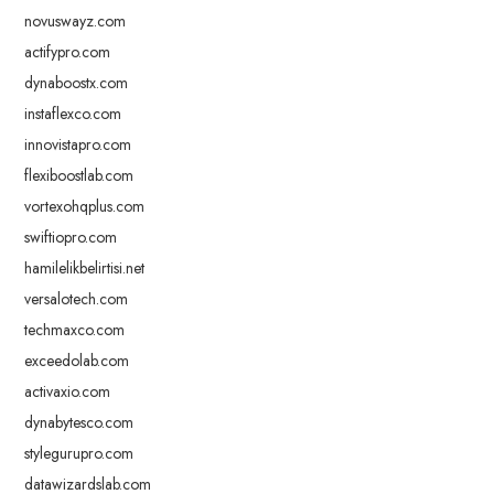
novuswayz.com
actifypro.com
dynaboostx.com
instaflexco.com
innovistapro.com
flexiboostlab.com
vortexohqplus.com
swiftiopro.com
hamilelikbelirtisi.net
versalotech.com
techmaxco.com
exceedolab.com
activaxio.com
dynabytesco.com
stylegurupro.com
datawizardslab.com