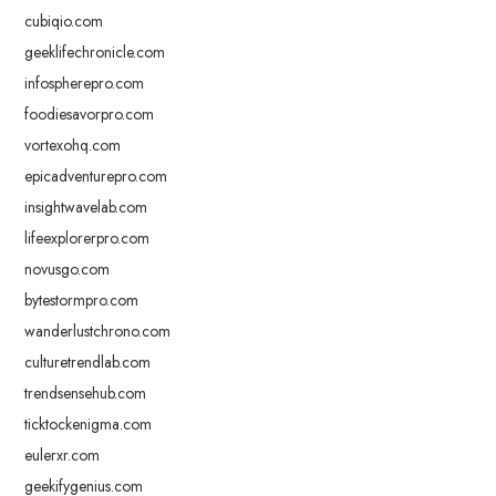
cubiqio.com
geeklifechronicle.com
infospherepro.com
foodiesavorpro.com
vortexohq.com
epicadventurepro.com
insightwavelab.com
lifeexplorerpro.com
novusgo.com
bytestormpro.com
wanderlustchrono.com
culturetrendlab.com
trendsensehub.com
ticktockenigma.com
eulerxr.com
geekifygenius.com