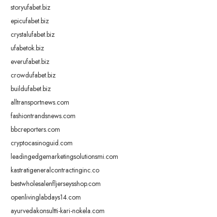
storyufabet.biz
epicufabet.biz
crystalufabet.biz
ufabetok.biz
everufabet.biz
crowdufabet.biz
buildufabet.biz
alltransportnews.com
fashiontrandsnews.com
bbcreporters.com
cryptocasinoguid.com
leadingedgemarketingsolutionsmi.com
kastratigeneralcontractinginc.co
bestwholesalenfljerseysshop.com
openlivinglabdays14.com
ayurvedakonsultti-kari-nokela.com