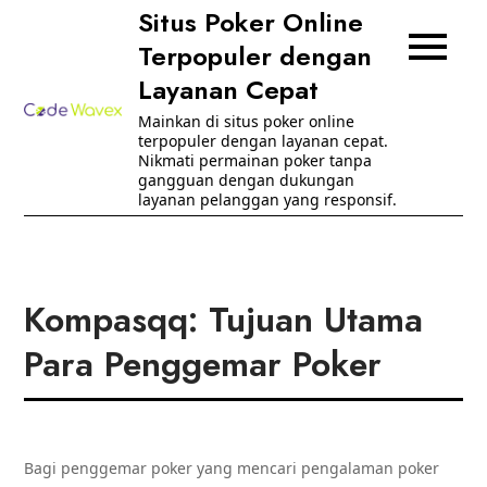
Skip
Situs Poker Online
to
Terpopuler dengan
content
Layanan Cepat
Mainkan di situs poker online
terpopuler dengan layanan cepat.
Nikmati permainan poker tanpa
gangguan dengan dukungan
layanan pelanggan yang responsif.
Kompasqq: Tujuan Utama
Para Penggemar Poker
Bagi penggemar poker yang mencari pengalaman poker