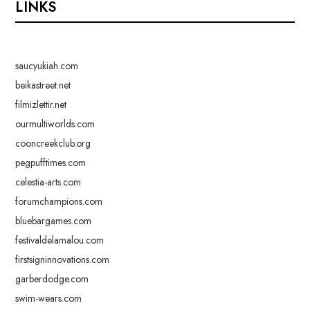
LINKS
saucyukiah.com
beikastreet.net
filmizlettir.net
ourmultiworlds.com
cooncreekclub.org
pegpufftimes.com
celestia-arts.com
forumchampions.com
bluebargames.com
festivaldelamalou.com
firstsigninnovations.com
garberdodge.com
swim-wears.com