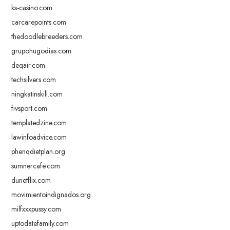
ks-casino.com
carcarepoints.com
thedoodlebreeders.com
grupohugodias.com
deqair.com
techsilvers.com
ningkatinskill.com
fivsport.com
templatedzine.com
lawinfoadvice.com
phenqdietplan.org
sumnercafe.com
dunetflix.com
movimientoindignados.org
milfxxxpussy.com
uptodatefamily.com