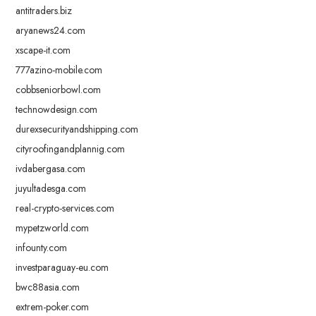
antitraders.biz
aryanews24.com
xscape-it.com
777azino-mobile.com
cobbseniorbowl.com
technowdesign.com
durexsecurityandshipping.com
cityroofingandplannig.com
ivdabergasa.com
juyultadesga.com
real-crypto-services.com
mypetzworld.com
infounty.com
investparaguay-eu.com
bwc88asia.com
extrem-poker.com