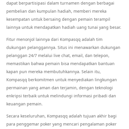
dapat berpartisipasi dalam turnamen dengan berbagai
pembelian dan kumpulan hadiah, memberi mereka
kesempatan untuk bersaing dengan pemain terampil
lainnya untuk mendapatkan hadiah uang tunai yang besar.
Fitur menonjol lainnya dari Kompasqq adalah tim
dukungan pelanggannya. Situs ini menawarkan dukungan
pelanggan 24/7 melalui live chat, email, dan telepon,
memastikan bahwa pemain bisa mendapatkan bantuan
kapan pun mereka membutuhkannya. Selain itu,
Kompasqq berkomitmen untuk menyediakan lingkungan
permainan yang aman dan terjamin, dengan teknologi
enkripsi terbaik untuk melindungi informasi pribadi dan
keuangan pemain.
Secara keseluruhan, Kompasqq adalah tujuan akhir bagi
para penggemar poker yang mencari pengalaman poker