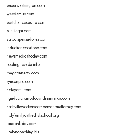
paperwashington.com
weedemup.com
bestchancecasino.com
bilalliaqat.com
autodispensadores.com
inductioncooktopp.com
newsmedicaltoday.com
roofingnevada.info
magconnectx.com
synexispro.com
holayomi.com
ligadeciclismodecundinamarca.com
nashvilleworkerscompensationattorney.com
holyfamilycathedralschool.org
londonkiddy.com
ufabetcoaching.biz