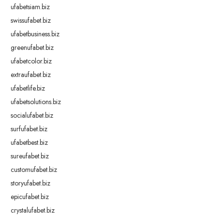
ufabetsiam.biz
swissufabet.biz
ufabetbusiness.biz
greenufabet.biz
ufabetcolor.biz
extraufabet.biz
ufabetlife.biz
ufabetsolutions.biz
socialufabet.biz
surfufabet.biz
ufabetbest.biz
sureufabet.biz
customufabet.biz
storyufabet.biz
epicufabet.biz
crystalufabet.biz