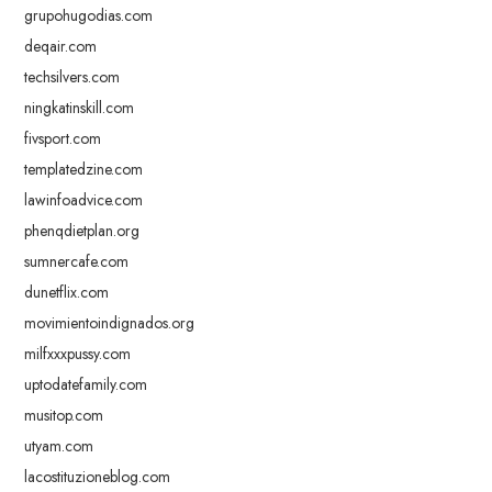
grupohugodias.com
deqair.com
techsilvers.com
ningkatinskill.com
fivsport.com
templatedzine.com
lawinfoadvice.com
phenqdietplan.org
sumnercafe.com
dunetflix.com
movimientoindignados.org
milfxxxpussy.com
uptodatefamily.com
musitop.com
utyam.com
lacostituzioneblog.com