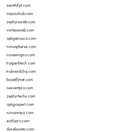
zenithifyit.com
maxxiohub.com
zephyraweb.com
vortexaweb.com
optigeniusco.com
novuspherex.com
novaevopro.com
trusparktech.com
trubrandzhq.com
boostifynet.com
nexventpro.com
zephyrtechx.com
optigoxpert.com
novuswayz.com
actifypro.com
dynaboostx.com