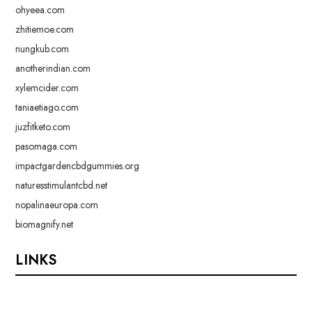
ohyeea.com
zhitiemoe.com
nungkub.com
anotherindian.com
xylemcider.com
taniaetiago.com
juzfitketo.com
pasomaga.com
impactgardencbdgummies.org
naturesstimulantcbd.net
nopalinaeuropa.com
biomagnify.net
LINKS