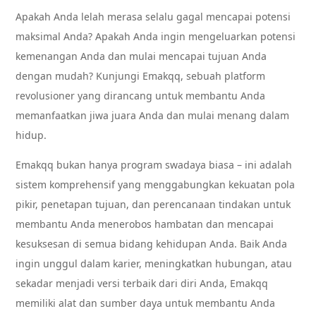
Apakah Anda lelah merasa selalu gagal mencapai potensi
maksimal Anda? Apakah Anda ingin mengeluarkan potensi
kemenangan Anda dan mulai mencapai tujuan Anda
dengan mudah? Kunjungi Emakqq, sebuah platform
revolusioner yang dirancang untuk membantu Anda
memanfaatkan jiwa juara Anda dan mulai menang dalam
hidup.
Emakqq bukan hanya program swadaya biasa – ini adalah
sistem komprehensif yang menggabungkan kekuatan pola
pikir, penetapan tujuan, dan perencanaan tindakan untuk
membantu Anda menerobos hambatan dan mencapai
kesuksesan di semua bidang kehidupan Anda. Baik Anda
ingin unggul dalam karier, meningkatkan hubungan, atau
sekadar menjadi versi terbaik dari diri Anda, Emakqq
memiliki alat dan sumber daya untuk membantu Anda