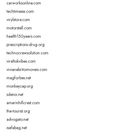
carworksonline.com
techtimesss.com
virylstore.com
motorstell.com
health150years.com
prescriptions-drug.org
technocrewsolution.com
viraltokvibes.com
vivianebritoimoveis.com
magforbes.net
monkeycap.org
sdenix.net
amarinhillcrest.com
the-tourist.org
advogato.net
isafebag.net