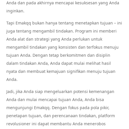
Anda dan pada akhirnya mencapai kesuksesan yang Anda
inginkan.
Tapi Emakqq bukan hanya tentang menetapkan tujuan – ini
juga tentang mengambil tindakan. Program ini memberi
Anda alat dan strategi yang Anda perlukan untuk
mengambil tindakan yang konsisten dan terfokus menuju
tujuan Anda. Dengan tetap berkomitmen dan disiplin
dalam tindakan Anda, Anda dapat mulai melihat hasil
nyata dan membuat kemajuan signifikan menuju tujuan
Anda.
Jadi, jika Anda siap mengeluarkan potensi kemenangan
Anda dan mulai mencapai tujuan Anda, Anda bisa
mengunjungi Emakqq. Dengan fokus pada pola pikir,
penetapan tujuan, dan perencanaan tindakan, platform
revolusioner ini dapat membantu Anda menerobos