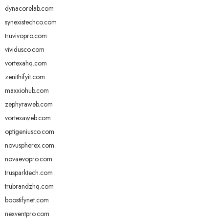
dynacorelab.com
synexistechco.com
truvivopro.com
vividusco.com
vortexahq.com
zenithifyit.com
maxxiohub.com
zephyraweb.com
vortexaweb.com
optigeniusco.com
novuspherex.com
novaevopro.com
trusparktech.com
trubrandzhq.com
boostifynet.com
nexventpro.com