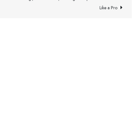
Like a Pro