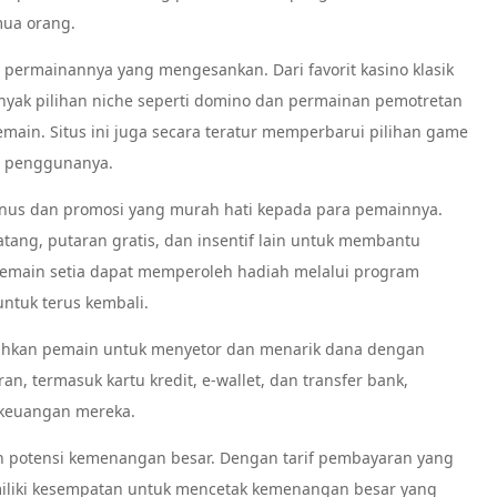
mua orang.
i permainannya yang mengesankan. Dari favorit kasino klasik
 banyak pilihan niche seperti domino dan permainan pemotretan
emain. Situs ini juga secara teratur memperbarui pilihan game
gi penggunanya.
nus dan promosi yang murah hati kepada para pemainnya.
ang, putaran gratis, dan insentif lain untuk membantu
pemain setia dapat memperoleh hadiah melalui program
untuk terus kembali.
ahkan pemain untuk menyetor dan menarik dana dengan
, termasuk kartu kredit, e-wallet, dan transfer bank,
keuangan mereka.
ah potensi kemenangan besar. Dengan tarif pembayaran yang
miliki kesempatan untuk mencetak kemenangan besar yang