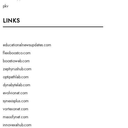
pkv
LINKS
educationalnewsupdates.com
flexiboostco.com
boostioweb.com
zephyrushub.com
optipathlab.com
dynabytelab.com
evolvionet.com
synexisplus.com
vortexonet.com
maxxifynet.com
innovexahub.com