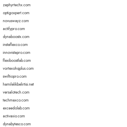
zephyrtechx.com
optigoxpert.com
novuswayz.com
actifypro.com
dynaboostx.com
instaflexco.com
innovistapro.com
flexiboostlab.com
vortexohqplus.com
swiftiopro.com
hamilelikbelirtisi.net
versalotech.com
techmaxco.com
exceedolab.com
activaxio.com
dynabytesco.com