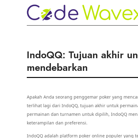
Skip
to
content
IndoQQ: Tujuan akhir un
mendebarkan
Apakah Anda seorang penggemar poker yang mencar
terlihat lagi dari IndoQQ, tujuan akhir untuk perm
permainan dan turnamen untuk dipilih, IndoQQ men
keterampilan dan preferensi.
IndoQQ adalah platform poker online populer yang 