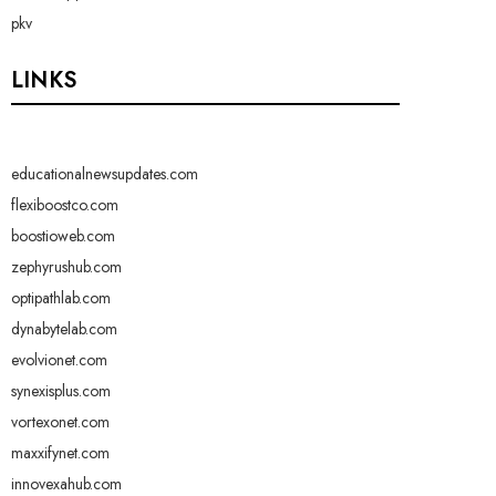
pkv
LINKS
educationalnewsupdates.com
flexiboostco.com
boostioweb.com
zephyrushub.com
optipathlab.com
dynabytelab.com
evolvionet.com
synexisplus.com
vortexonet.com
maxxifynet.com
innovexahub.com