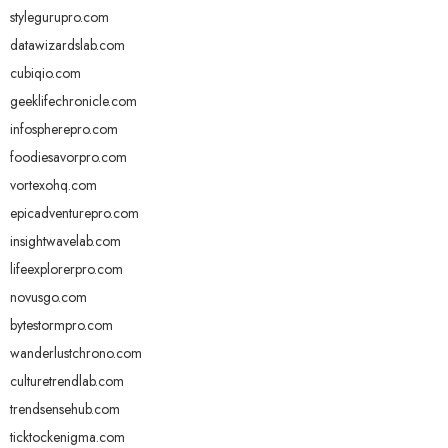
stylegurupro.com
datawizardslab.com
cubiqio.com
geeklifechronicle.com
infospherepro.com
foodiesavorpro.com
vortexohq.com
epicadventurepro.com
insightwavelab.com
lifeexplorerpro.com
novusgo.com
bytestormpro.com
wanderlustchrono.com
culturetrendlab.com
trendsensehub.com
ticktockenigma.com