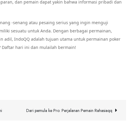
paran, dan pemain dapat yakin bahwa informasi pribadi dan
nang -senang atau pesaing serius yang ingin menguji
iliki sesuatu untuk Anda. Dengan berbagai permainan,
n adil, IndoQQ adalah tujuan utama untuk permainan poker
aftar hari ini dan mulailah bermain!
ni
Dari pemula ke Pro: Perjalanan Pemain Rahasiaqq