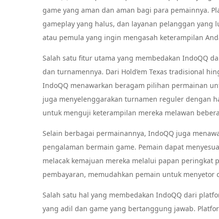
game yang aman dan aman bagi para pemainnya. Pla
gameplay yang halus, dan layanan pelanggan yang l
atau pemula yang ingin mengasah keterampilan And
Salah satu fitur utama yang membedakan IndoQQ dar
dan turnamennya. Dari Hold’em Texas tradisional hi
IndoQQ menawarkan beragam pilihan permainan untuk
juga menyelenggarakan turnamen reguler dengan ha
untuk menguji keterampilan mereka melawan beberapa
Selain berbagai permainannya, IndoQQ juga menawa
pengalaman bermain game. Pemain dapat menyesuai
melacak kemajuan mereka melalui papan peringkat pl
pembayaran, memudahkan pemain untuk menyetor d
Salah satu hal yang membedakan IndoQQ dari platfo
yang adil dan game yang bertanggung jawab. Platf