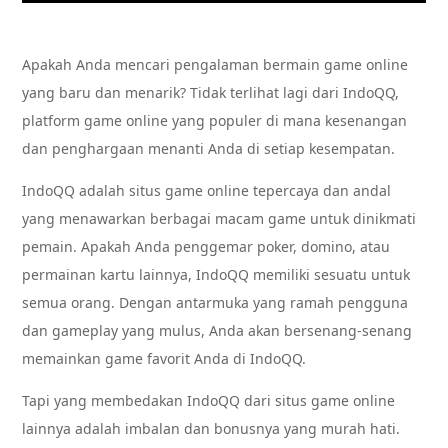
Apakah Anda mencari pengalaman bermain game online
yang baru dan menarik? Tidak terlihat lagi dari IndoQQ,
platform game online yang populer di mana kesenangan
dan penghargaan menanti Anda di setiap kesempatan.
IndoQQ adalah situs game online tepercaya dan andal
yang menawarkan berbagai macam game untuk dinikmati
pemain. Apakah Anda penggemar poker, domino, atau
permainan kartu lainnya, IndoQQ memiliki sesuatu untuk
semua orang. Dengan antarmuka yang ramah pengguna
dan gameplay yang mulus, Anda akan bersenang-senang
memainkan game favorit Anda di IndoQQ.
Tapi yang membedakan IndoQQ dari situs game online
lainnya adalah imbalan dan bonusnya yang murah hati.