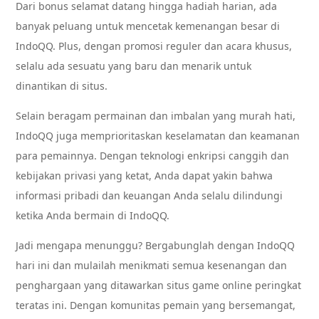
Dari bonus selamat datang hingga hadiah harian, ada
banyak peluang untuk mencetak kemenangan besar di
IndoQQ. Plus, dengan promosi reguler dan acara khusus,
selalu ada sesuatu yang baru dan menarik untuk
dinantikan di situs.
Selain beragam permainan dan imbalan yang murah hati,
IndoQQ juga memprioritaskan keselamatan dan keamanan
para pemainnya. Dengan teknologi enkripsi canggih dan
kebijakan privasi yang ketat, Anda dapat yakin bahwa
informasi pribadi dan keuangan Anda selalu dilindungi
ketika Anda bermain di IndoQQ.
Jadi mengapa menunggu? Bergabunglah dengan IndoQQ
hari ini dan mulailah menikmati semua kesenangan dan
penghargaan yang ditawarkan situs game online peringkat
teratas ini. Dengan komunitas pemain yang bersemangat,