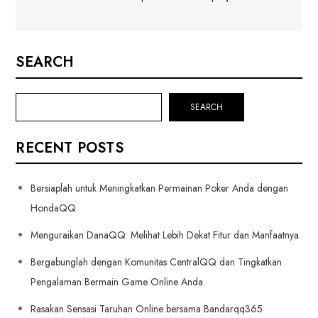
SEARCH
SEARCH
RECENT POSTS
Bersiaplah untuk Meningkatkan Permainan Poker Anda dengan
HondaQQ
Menguraikan DanaQQ: Melihat Lebih Dekat Fitur dan Manfaatnya
Bergabunglah dengan Komunitas CentralQQ dan Tingkatkan
Pengalaman Bermain Game Online Anda
Rasakan Sensasi Taruhan Online bersama Bandarqq365