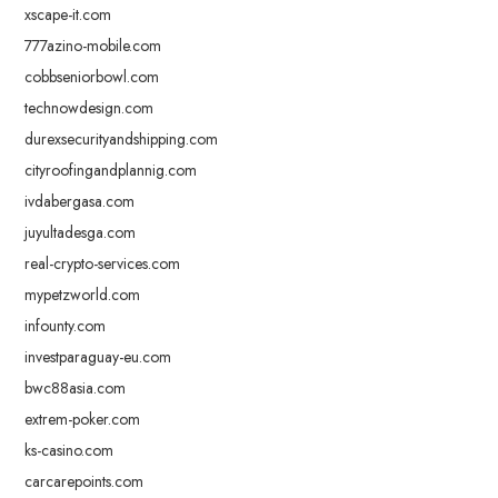
xscape-it.com
777azino-mobile.com
cobbseniorbowl.com
technowdesign.com
durexsecurityandshipping.com
cityroofingandplannig.com
ivdabergasa.com
juyultadesga.com
real-crypto-services.com
mypetzworld.com
infounty.com
investparaguay-eu.com
bwc88asia.com
extrem-poker.com
ks-casino.com
carcarepoints.com