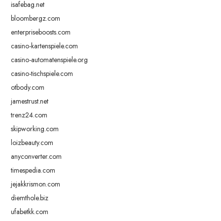
isafebag.net
bloombergz.com
enterpriseboosts.com
casino-kartenspiele.com
casino-automatenspiele.org
casino-tischspiele.com
otbody.com
jamestrust.net
trenz24.com
skipworking.com
loizbeauty.com
anyconverter.com
timespedia.com
jejakkrismon.com
diemthole.biz
ufabetkk.com