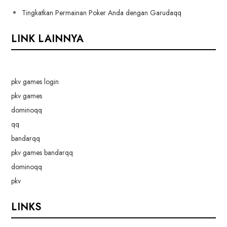
Tingkatkan Permainan Poker Anda dengan Garudaqq
LINK LAINNYA
pkv games login
pkv games
dominoqq
qq
bandarqq
pkv games bandarqq
dominoqq
pkv
LINKS