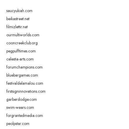
saucyukiah.com
beikastreet.net
filmizlettir.net
ourmultiworlds.com
cooncreekclub.org
pegpufftimes.com
celestia-arts.com
forumchampions.com
bluebargames.com
festivaldelamalou.com
firstsigninnovations.com
garberdodge.com
swim-wears.com
forgrantedmedia.com
peolpstar.com