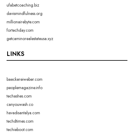
ufabetcoaching.biz
davismindfulness.org
millionairebyte.com
fortechday.com
getcaminorealestateusa.xyz
LINKS
baeckereiweber.com
peoplemagazine.info
techashes.com
canyouwash.co
havadisantalya.com
techdtimes.com
techieboot.com