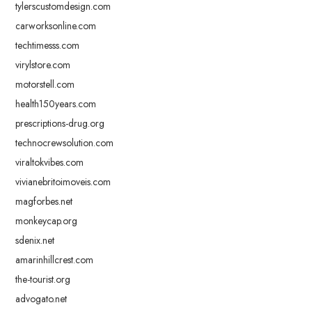
tylerscustomdesign.com
carworksonline.com
techtimesss.com
virylstore.com
motorstell.com
health150years.com
prescriptions-drug.org
technocrewsolution.com
viraltokvibes.com
vivianebritoimoveis.com
magforbes.net
monkeycap.org
sdenix.net
amarinhillcrest.com
the-tourist.org
advogato.net