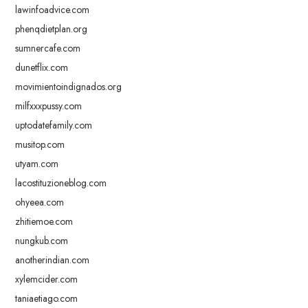
lawinfoadvice.com
phenqdietplan.org
sumnercafe.com
dunetflix.com
movimientoindignados.org
milfxxxpussy.com
uptodatefamily.com
musitop.com
utyam.com
lacostituzioneblog.com
ohyeea.com
zhitiemoe.com
nungkub.com
anotherindian.com
xylemcider.com
taniaetiago.com