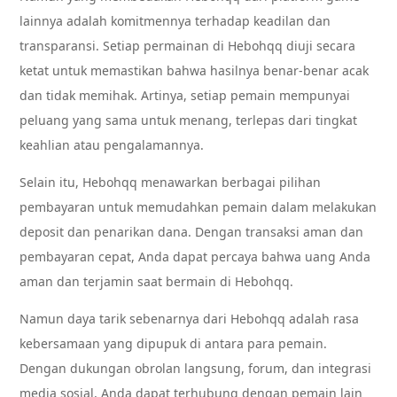
lainnya adalah komitmennya terhadap keadilan dan
transparansi. Setiap permainan di Hebohqq diuji secara
ketat untuk memastikan bahwa hasilnya benar-benar acak
dan tidak memihak. Artinya, setiap pemain mempunyai
peluang yang sama untuk menang, terlepas dari tingkat
keahlian atau pengalamannya.
Selain itu, Hebohqq menawarkan berbagai pilihan
pembayaran untuk memudahkan pemain dalam melakukan
deposit dan penarikan dana. Dengan transaksi aman dan
pembayaran cepat, Anda dapat percaya bahwa uang Anda
aman dan terjamin saat bermain di Hebohqq.
Namun daya tarik sebenarnya dari Hebohqq adalah rasa
kebersamaan yang dipupuk di antara para pemain.
Dengan dukungan obrolan langsung, forum, dan integrasi
media sosial, Anda dapat terhubung dengan pemain lain