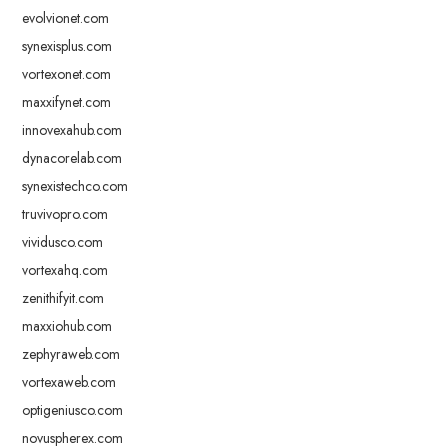
evolvionet.com
synexisplus.com
vortexonet.com
maxxifynet.com
innovexahub.com
dynacorelab.com
synexistechco.com
truvivopro.com
vividusco.com
vortexahq.com
zenithifyit.com
maxxiohub.com
zephyraweb.com
vortexaweb.com
optigeniusco.com
novuspherex.com