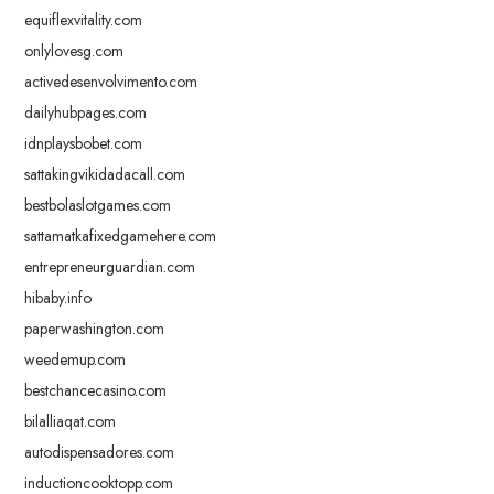
equiflexvitality.com
onlylovesg.com
activedesenvolvimento.com
dailyhubpages.com
idnplaysbobet.com
sattakingvikidadacall.com
bestbolaslotgames.com
sattamatkafixedgamehere.com
entrepreneurguardian.com
hibaby.info
paperwashington.com
weedemup.com
bestchancecasino.com
bilalliaqat.com
autodispensadores.com
inductioncooktopp.com