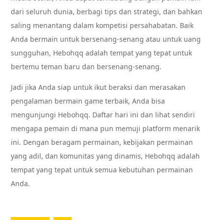
dari seluruh dunia, berbagi tips dan strategi, dan bahkan
saling menantang dalam kompetisi persahabatan. Baik
Anda bermain untuk bersenang-senang atau untuk uang
sungguhan, Hebohqq adalah tempat yang tepat untuk
bertemu teman baru dan bersenang-senang.
Jadi jika Anda siap untuk ikut beraksi dan merasakan
pengalaman bermain game terbaik, Anda bisa
mengunjungi Hebohqq. Daftar hari ini dan lihat sendiri
mengapa pemain di mana pun memuji platform menarik
ini. Dengan beragam permainan, kebijakan permainan
yang adil, dan komunitas yang dinamis, Hebohqq adalah
tempat yang tepat untuk semua kebutuhan permainan
Anda.