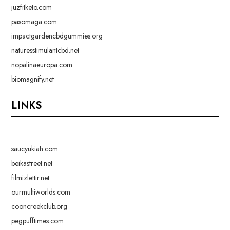
juzfitketo.com
pasomaga.com
impactgardencbdgummies.org
naturesstimulantcbd.net
nopalinaeuropa.com
biomagnify.net
LINKS
saucyukiah.com
beikastreet.net
filmizlettir.net
ourmultiworlds.com
cooncreekclub.org
pegpufftimes.com