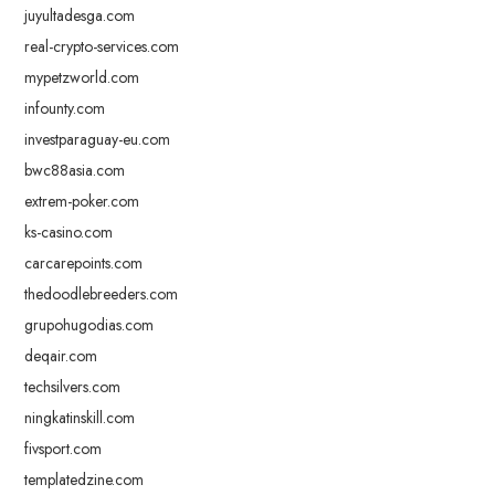
juyultadesga.com
real-crypto-services.com
mypetzworld.com
infounty.com
investparaguay-eu.com
bwc88asia.com
extrem-poker.com
ks-casino.com
carcarepoints.com
thedoodlebreeders.com
grupohugodias.com
deqair.com
techsilvers.com
ningkatinskill.com
fivsport.com
templatedzine.com