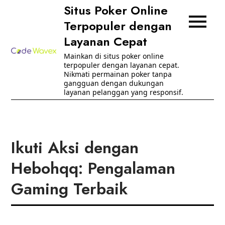
Skip
Situs Poker Online
to
Terpopuler dengan
content
Layanan Cepat
Mainkan di situs poker online
terpopuler dengan layanan cepat.
Nikmati permainan poker tanpa
gangguan dengan dukungan
layanan pelanggan yang responsif.
Ikuti Aksi dengan
Hebohqq: Pengalaman
Gaming Terbaik