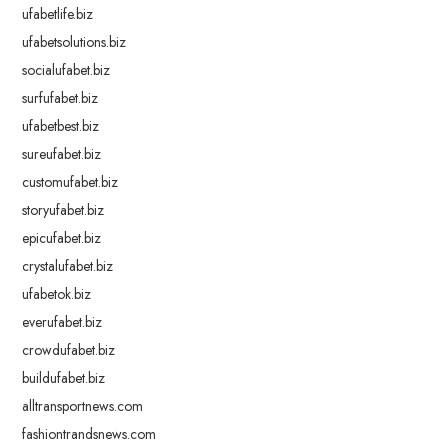
ufabetlife.biz
ufabetsolutions.biz
socialufabet.biz
surfufabet.biz
ufabetbest.biz
sureufabet.biz
customufabet.biz
storyufabet.biz
epicufabet.biz
crystalufabet.biz
ufabetok.biz
everufabet.biz
crowdufabet.biz
buildufabet.biz
alltransportnews.com
fashiontrandsnews.com