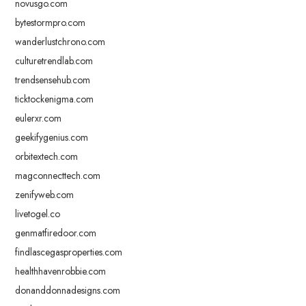
novusgo.com
bytestormpro.com
wanderlustchrono.com
culturetrendlab.com
trendsensehub.com
ticktockenigma.com
eulerxr.com
geekifygenius.com
orbitextech.com
magconnecttech.com
zenifyweb.com
livetogel.co
genmatfiredoor.com
findlascegasproperties.com
healthhavenrobbie.com
donanddonnadesigns.com