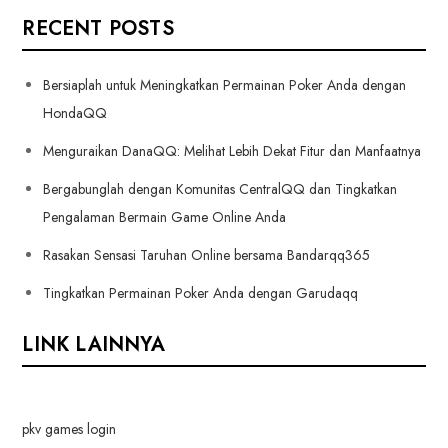
RECENT POSTS
Bersiaplah untuk Meningkatkan Permainan Poker Anda dengan
HondaQQ
Menguraikan DanaQQ: Melihat Lebih Dekat Fitur dan Manfaatnya
Bergabunglah dengan Komunitas CentralQQ dan Tingkatkan
Pengalaman Bermain Game Online Anda
Rasakan Sensasi Taruhan Online bersama Bandarqq365
Tingkatkan Permainan Poker Anda dengan Garudaqq
LINK LAINNYA
pkv games login