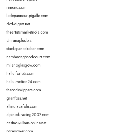
rimene.com
ledepanneur-pigalle.com
dvd-digest.net
theartistsmarketnola.com
chiranaplus.biz
stackspancakebar.com
namheongfoodcourt.com
milanoglasgow.com
hallu-forte3.com
hallu-motion24.com
therockskippers.com
granfoss.net
allindiacafela.com
alpineskiracing2007.com
casino-vulkan-online.net
pitrepower.com