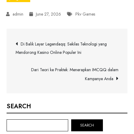
June 27, 2026
Pkv Games
Post
Di Balik Layar Legendaqq: Sekilas Teknologi yang
navigation
Mendorong Kasino Online Populer Ini
Dari Teori ke Praktek: Menerapkan IMCQQ dalam
Kampanye Anda
SEARCH
SEARCH