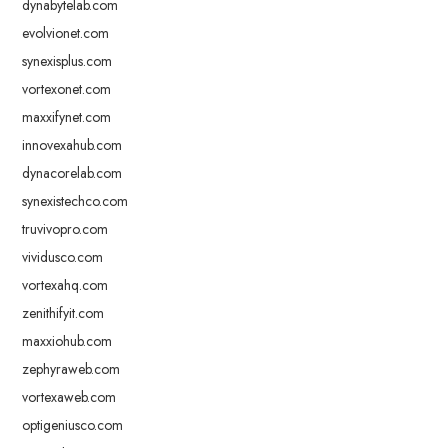
dynabytelab.com
evolvionet.com
synexisplus.com
vortexonet.com
maxxifynet.com
innovexahub.com
dynacorelab.com
synexistechco.com
truvivopro.com
vividusco.com
vortexahq.com
zenithifyit.com
maxxiohub.com
zephyraweb.com
vortexaweb.com
optigeniusco.com