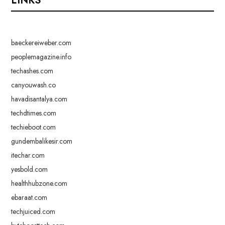
LINKS
baeckereiweber.com
peoplemagazine.info
techashes.com
canyouwash.co
havadisantalya.com
techdtimes.com
techieboot.com
gundembalikesir.com
itechar.com
yesbold.com
healthhubzone.com
ebaraat.com
techjuiced.com