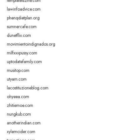
templatedzine.com
lawinfoadvice.com
phenqdietplan.org
sumnercafe.com
dunetflix.com
movimientoindignados.org
milfxxxpussy.com
uptodatefamily.com
musitop.com
utyam.com
lacostituzioneblog.com
ohyeea.com
zhitiemoe.com
nungkub.com
anotherindian.com
xylemcider.com