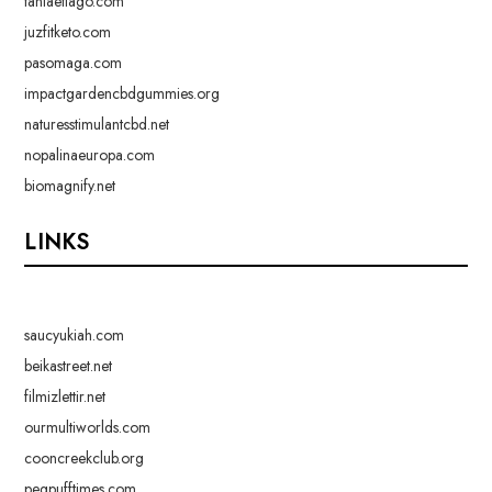
taniaetiago.com
juzfitketo.com
pasomaga.com
impactgardencbdgummies.org
naturesstimulantcbd.net
nopalinaeuropa.com
biomagnify.net
LINKS
saucyukiah.com
beikastreet.net
filmizlettir.net
ourmultiworlds.com
cooncreekclub.org
pegpufftimes.com