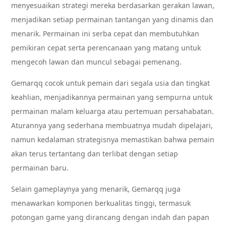
menyesuaikan strategi mereka berdasarkan gerakan lawan,
menjadikan setiap permainan tantangan yang dinamis dan
menarik. Permainan ini serba cepat dan membutuhkan
pemikiran cepat serta perencanaan yang matang untuk
mengecoh lawan dan muncul sebagai pemenang.
Gemarqq cocok untuk pemain dari segala usia dan tingkat
keahlian, menjadikannya permainan yang sempurna untuk
permainan malam keluarga atau pertemuan persahabatan.
Aturannya yang sederhana membuatnya mudah dipelajari,
namun kedalaman strategisnya memastikan bahwa pemain
akan terus tertantang dan terlibat dengan setiap
permainan baru.
Selain gameplaynya yang menarik, Gemarqq juga
menawarkan komponen berkualitas tinggi, termasuk
potongan game yang dirancang dengan indah dan papan