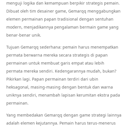
menguji logika dan kemampuan berpikir strategis pemain.
Dibuat oleh tim desainer game, Gemarqq menggabungkan
elemen permainan papan tradisional dengan sentuhan
modern, menjadikannya pengalaman bermain game yang
benar-benar unik.
Tujuan Gemarqq sederhana: pemain harus menempatkan
permata berwarna mereka secara strategis di papan
permainan untuk membuat garis empat atau lebih
permata mereka sendiri. Kedengarannya mudah, bukan?
Pikirkan lagi. Papan permainan terdiri dari ubin
heksagonal, masing-masing dengan bentuk dan warna
uniknya sendiri, menambah lapisan kerumitan ekstra pada
permainan.
Yang membedakan Gemarqq dengan game strategi lainnya
adalah elemen kejutannya. Pemain harus terus-menerus