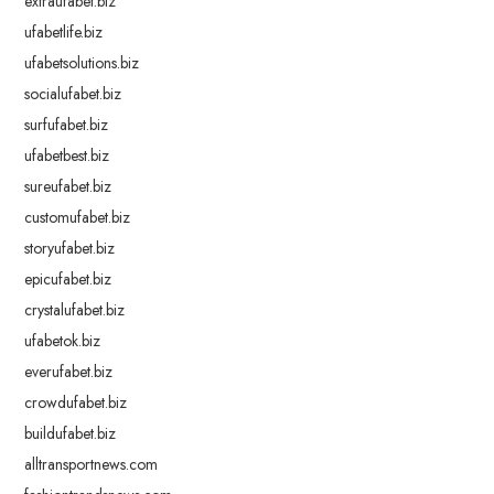
extraufabet.biz
ufabetlife.biz
ufabetsolutions.biz
socialufabet.biz
surfufabet.biz
ufabetbest.biz
sureufabet.biz
customufabet.biz
storyufabet.biz
epicufabet.biz
crystalufabet.biz
ufabetok.biz
everufabet.biz
crowdufabet.biz
buildufabet.biz
alltransportnews.com