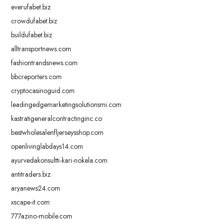
everufabet.biz
crowdufabet.biz
buildufabet.biz
alltransportnews.com
fashiontrandsnews.com
bbcreporters.com
cryptocasinoguid.com
leadingedgemarketingsolutionsmi.com
kastratigeneralcontractinginc.co
bestwholesalenfljerseysshop.com
openlivinglabdays14.com
ayurvedakonsultti-kari-nokela.com
antitraders.biz
aryanews24.com
xscape-it.com
777azino-mobile.com