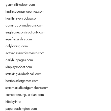
genmatfiredoor.com
findlascegasproperties.com
healthhavenrobbie.com
donanddonnadesigns.com
eagleoneconstructiontx.com
equiflexvitality.com
onlylovesg.com
activedesenvolvimento.com
dailyhubpages.com
idnplaysbobet.com
sattakingvikidadacall.com
bestbolaslotgames.com
sattamatkafixedgamehere.com
entrepreneurguardian.com
hibaby.info
paperwashington.com