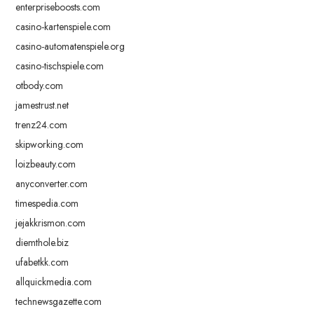
enterpriseboosts.com
casino-kartenspiele.com
casino-automatenspiele.org
casino-tischspiele.com
otbody.com
jamestrust.net
trenz24.com
skipworking.com
loizbeauty.com
anyconverter.com
timespedia.com
jejakkrismon.com
diemthole.biz
ufabetkk.com
allquickmedia.com
technewsgazette.com