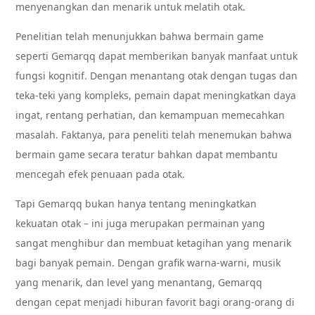
menyenangkan dan menarik untuk melatih otak.
Penelitian telah menunjukkan bahwa bermain game
seperti Gemarqq dapat memberikan banyak manfaat untuk
fungsi kognitif. Dengan menantang otak dengan tugas dan
teka-teki yang kompleks, pemain dapat meningkatkan daya
ingat, rentang perhatian, dan kemampuan memecahkan
masalah. Faktanya, para peneliti telah menemukan bahwa
bermain game secara teratur bahkan dapat membantu
mencegah efek penuaan pada otak.
Tapi Gemarqq bukan hanya tentang meningkatkan
kekuatan otak – ini juga merupakan permainan yang
sangat menghibur dan membuat ketagihan yang menarik
bagi banyak pemain. Dengan grafik warna-warni, musik
yang menarik, dan level yang menantang, Gemarqq
dengan cepat menjadi hiburan favorit bagi orang-orang di