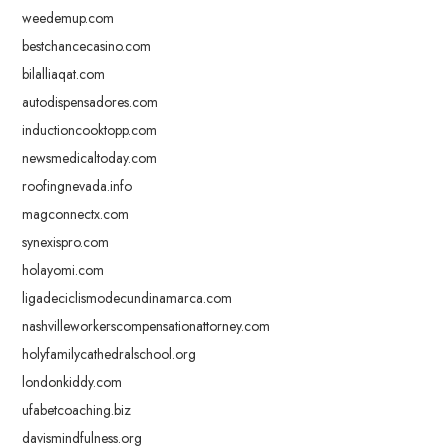
weedemup.com
bestchancecasino.com
bilalliaqat.com
autodispensadores.com
inductioncooktopp.com
newsmedicaltoday.com
roofingnevada.info
magconnectx.com
synexispro.com
holayomi.com
ligadeciclismodecundinamarca.com
nashvilleworkerscompensationattorney.com
holyfamilycathedralschool.org
londonkiddy.com
ufabetcoaching.biz
davismindfulness.org