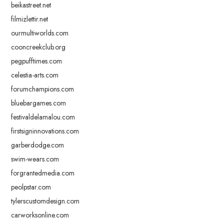
beikastreet.net
filmizlettir.net
ourmultiworlds.com
cooncreekclub.org
pegpufftimes.com
celestia-arts.com
forumchampions.com
bluebargames.com
festivaldelamalou.com
firstsigninnovations.com
garberdodge.com
swim-wears.com
forgrantedmedia.com
peolpstar.com
tylerscustomdesign.com
carworksonline.com