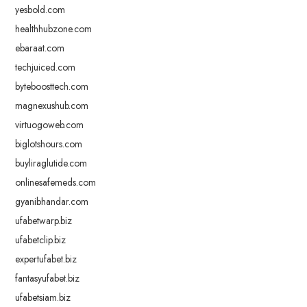
yesbold.com
healthhubzone.com
ebaraat.com
techjuiced.com
byteboosttech.com
magnexushub.com
virtuogoweb.com
biglotshours.com
buyliraglutide.com
onlinesafemeds.com
gyanibhandar.com
ufabetwarp.biz
ufabetclip.biz
expertufabet.biz
fantasyufabet.biz
ufabetsiam.biz