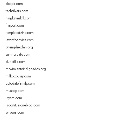
deqair.com
techsilvers.com
ningkatinskill.com
fivsport.com
templatedzine.com
lawinfoadvice.com
phenqdietplan.org
sumnercafe.com
dunetflix.com
movimientoindignados.org
milfxxxpussy.com
uptodatefamily.com
musitop.com
utyam.com
lacostituzioneblog.com
ohyeea.com