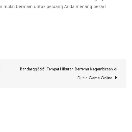
n mulai bermain untuk peluang Anda menang besar!
Bandarqq365: Tempat Hiburan Bertemu Kegembiraan di
u
Dunia Game Online