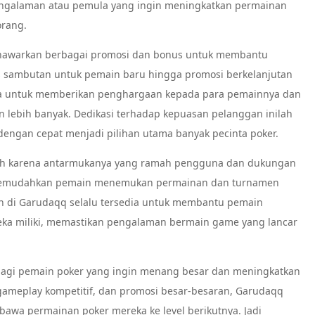
engalaman atau pemula yang ingin meningkatkan permainan
rang.
enawarkan berbagai promosi dan bonus untuk membantu
sambutan untuk pemain baru hingga promosi berkelanjutan
ara untuk memberikan penghargaan kepada para pemainnya dan
lebih banyak. Dedikasi terhadap kepuasan pelanggan inilah
engan cepat menjadi pilihan utama banyak pecinta poker.
lah karena antarmukanya yang ramah pengguna dan dukungan
i, memudahkan pemain menemukan permainan dan turnamen
an di Garudaqq selalu tersedia untuk membantu pemain
ka miliki, memastikan pengalaman bermain game yang lancar
 bagi pemain poker yang ingin menang besar dan meningkatkan
ameplay kompetitif, dan promosi besar-besaran, Garudaqq
bawa permainan poker mereka ke level berikutnya. Jadi