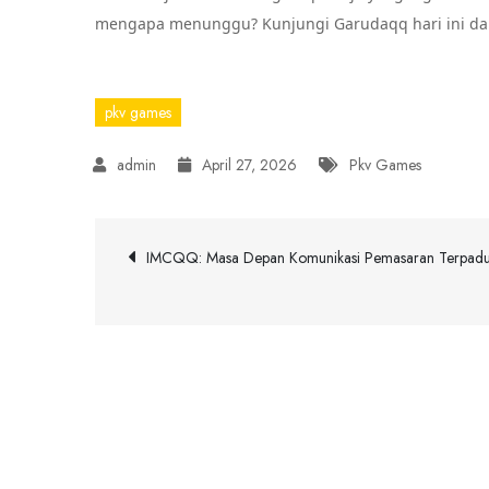
mengapa menunggu? Kunjungi Garudaqq hari ini da
pkv games
April 27, 2026
Pkv Games
Post
IMCQQ: Masa Depan Komunikasi Pemasaran Terpad
navigation