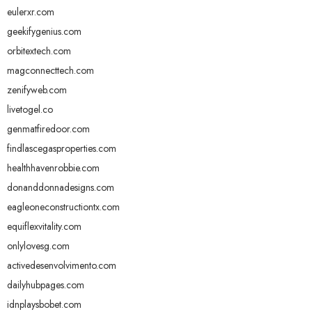
eulerxr.com
geekifygenius.com
orbitextech.com
magconnecttech.com
zenifyweb.com
livetogel.co
genmatfiredoor.com
findlascegasproperties.com
healthhavenrobbie.com
donanddonnadesigns.com
eagleoneconstructiontx.com
equiflexvitality.com
onlylovesg.com
activedesenvolvimento.com
dailyhubpages.com
idnplaysbobet.com