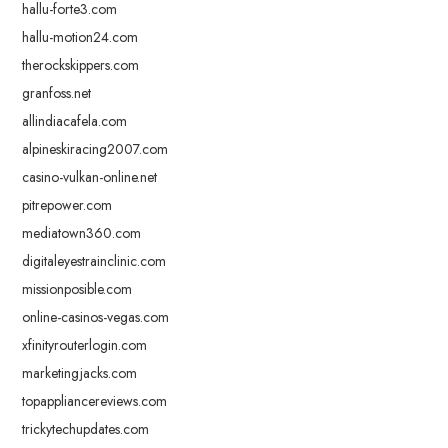
hallu-forte3.com
hallu-motion24.com
therockskippers.com
granfoss.net
allindiacafela.com
alpineskiracing2007.com
casino-vulkan-online.net
pitrepower.com
mediatown360.com
digitaleyestrainclinic.com
missionposible.com
online-casinos-vegas.com
xfinityrouterlogin.com
marketingjacks.com
topappliancereviews.com
trickytechupdates.com