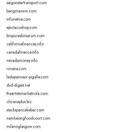
saigonstartransport.com
bangmaxwin.com
infonetive.com
epictacoshop.com
biopuraskinserum.com
californiafinances.info
canadafinance.info
nevadamoney.info
rimene.com
ledepanneur-pigalle.com
dvd-digest.net
theartistsmarketnola.com
chiranaplus.biz
stackspancakebar.com
namheongfoodcourt.com
milanoglasgow.com