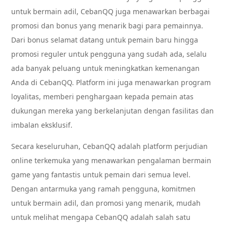
untuk bermain adil, CebanQQ juga menawarkan berbagai
promosi dan bonus yang menarik bagi para pemainnya.
Dari bonus selamat datang untuk pemain baru hingga
promosi reguler untuk pengguna yang sudah ada, selalu
ada banyak peluang untuk meningkatkan kemenangan
Anda di CebanQQ. Platform ini juga menawarkan program
loyalitas, memberi penghargaan kepada pemain atas
dukungan mereka yang berkelanjutan dengan fasilitas dan
imbalan eksklusif.
Secara keseluruhan, CebanQQ adalah platform perjudian
online terkemuka yang menawarkan pengalaman bermain
game yang fantastis untuk pemain dari semua level.
Dengan antarmuka yang ramah pengguna, komitmen
untuk bermain adil, dan promosi yang menarik, mudah
untuk melihat mengapa CebanQQ adalah salah satu