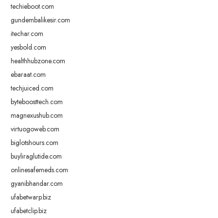
techieboot.com
gundembalikesir.com
itechar.com
yesbold.com
healthhubzone.com
ebaraat.com
techjuiced.com
byteboosttech.com
magnexushub.com
virtuogoweb.com
biglotshours.com
buyliraglutide.com
onlinesafemeds.com
gyanibhandar.com
ufabetwarp.biz
ufabetclip.biz