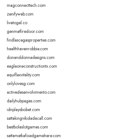
magconnecttech.com
zenifyweb.com
livetogel.co
genmatfiredoor.com
findlascegasproperties.com
healthhavenrobbie.com
donanddonnadesigns.com
eagleoneconstructiontx.com
equiflexvitality.com
onlylovesg.com
activedesenvolvimento.com
dailyhubpages.com
idnplaysbobet.com
sattakingvikidadacall.com
bestbolaslotgames.com
sattamatkafixedgamehere.com