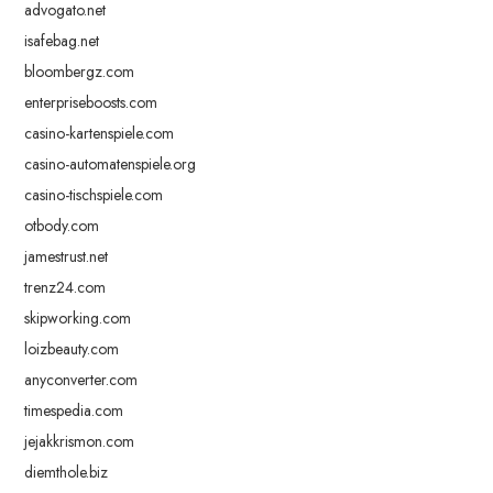
advogato.net
isafebag.net
bloombergz.com
enterpriseboosts.com
casino-kartenspiele.com
casino-automatenspiele.org
casino-tischspiele.com
otbody.com
jamestrust.net
trenz24.com
skipworking.com
loizbeauty.com
anyconverter.com
timespedia.com
jejakkrismon.com
diemthole.biz