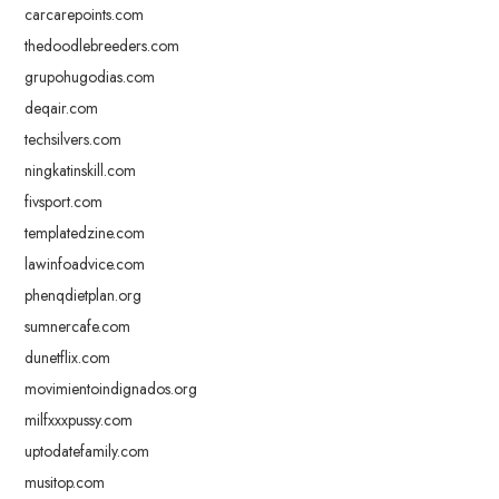
carcarepoints.com
thedoodlebreeders.com
grupohugodias.com
deqair.com
techsilvers.com
ningkatinskill.com
fivsport.com
templatedzine.com
lawinfoadvice.com
phenqdietplan.org
sumnercafe.com
dunetflix.com
movimientoindignados.org
milfxxxpussy.com
uptodatefamily.com
musitop.com