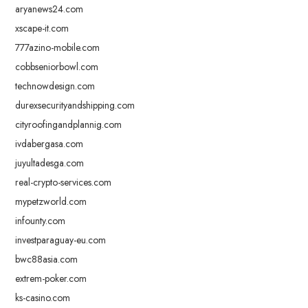
aryanews24.com
xscape-it.com
777azino-mobile.com
cobbseniorbowl.com
technowdesign.com
durexsecurityandshipping.com
cityroofingandplannig.com
ivdabergasa.com
juyultadesga.com
real-crypto-services.com
mypetzworld.com
infounty.com
investparaguay-eu.com
bwc88asia.com
extrem-poker.com
ks-casino.com