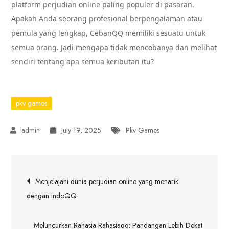
platform perjudian online paling populer di pasaran.
Apakah Anda seorang profesional berpengalaman atau
pemula yang lengkap, CebanQQ memiliki sesuatu untuk
semua orang. Jadi mengapa tidak mencobanya dan melihat
sendiri tentang apa semua keributan itu?
pkv games
July 19, 2025
Pkv Games
Post
Menjelajahi dunia perjudian online yang menarik
navigation
dengan IndoQQ
Meluncurkan Rahasia Rahasiaqq: Pandangan Lebih Dekat