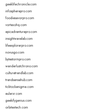
geeklifechronicle.com
infospherepro.com
foodiesavorpro.com
vortexohq.com
epicadventurepro.com
insightwavelab.com
lifeexplorerpro.com
novusgo.com
bytestormpro.com
wanderlustchrono.com
culturetrendlab.com
trendsensehub.com
ticktockenigma.com
eulerxr.com
geekifygenius.com
orbitextech.com