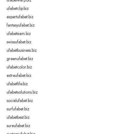
ufabetwarp.biz
ufabetclip.biz
expertufabet.biz
fantasyufabet.biz
ufabetsiam.biz
swissufabet.biz
ufabetbusiness.biz
greenufabet.biz
ufabetcolor.biz
extraufabet.biz
ufabetlife.biz
ufabetsolutions.biz
socialufabet.biz
surfufabet.biz
ufabetbest.biz
sureufabet.biz