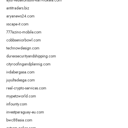
ayurvedakonsultti-kari-nokela.com
antitraders.biz
aryanews24.com
xscape-it.com
777azino-mobile.com
cobbseniorbowl.com
technowdesign.com
durexsecurityandshipping.com
cityroofingandplannig.com
ivdabergasa.com
juyultadesga.com
real-crypto-services.com
mypetzworld.com
infounty.com
investparaguay-eu.com
bwc88asia.com