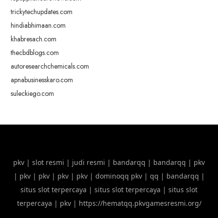
trickytechupdates.com
hindiabhimaan.com
khabresach.com
thecbdblogs.com
autoresearchchemicals.com
apnabusinesskaro.com
suleckiego.com
pkv
|
slot resmi
|
judi resmi
|
bandarqq
|
bandarqq
|
pkv
|
pkv
|
pkv
|
pkv
|
pkv
|
dominoqq pkv
|
qq
|
bandarqq
|
situs slot terpercaya
|
situs slot terpercaya
|
situs slot
terpercaya
|
pkv
|
https://hematqq.pkvgamesresmi.org/