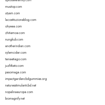
uptodatefamily.com
musitop.com
utyam.com
lacostituzioneblog.com
ohyeea.com
zhitiemoe.com
nungkub.com
anotherindian.com
xylemcider.com
taniaetiago.com
juzfitketo.com
pasomaga.com
impactgardencbdgummies.org
naturesstimulantcbd.net
nopalinaeuropa.com
biomagnify.net