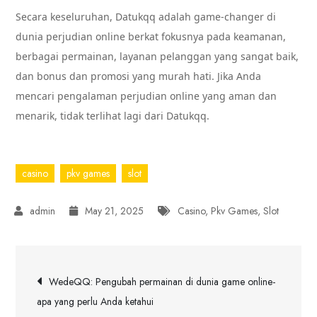
Secara keseluruhan, Datukqq adalah game-changer di
dunia perjudian online berkat fokusnya pada keamanan,
berbagai permainan, layanan pelanggan yang sangat baik,
dan bonus dan promosi yang murah hati. Jika Anda
mencari pengalaman perjudian online yang aman dan
menarik, tidak terlihat lagi dari Datukqq.
casino
pkv games
slot
May 21, 2025
Casino
,
Pkv Games
,
Slot
Post
WedeQQ: Pengubah permainan di dunia game online-
navigation
apa yang perlu Anda ketahui