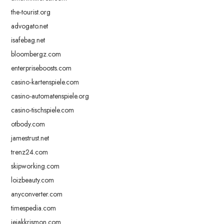
the-tourist.org
advogato.net
isafebag.net
bloombergz.com
enterpriseboosts.com
casino-kartenspiele.com
casino-automatenspiele.org
casino-tischspiele.com
otbody.com
jamestrust.net
trenz24.com
skipworking.com
loizbeauty.com
anyconverter.com
timespedia.com
jejakkrismon.com