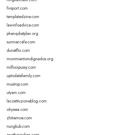
fivsport.com
templatedzine.com
lawinfoadvice.com
phenqdietplan.org
sumnercafe.com
dunetflix.com
movimientoindignados.org
milfxxxpussy.com
uptodatefamily.com
musitop.com
utyam.com
lacostituzioneblog.com
ohyeea.com
zhitiemoe.com
nungkub.com
anotherindian.com