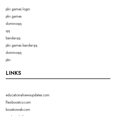
pkv games login
pkv games
dominoqq
qq
bandarqq
pkv games bandarqq
dominoqq
pkv
LINKS
educationalnewsupdates.com
flexiboostco.com
boostioweb.com