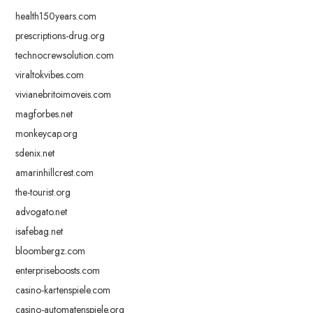
health150years.com
prescriptions-drug.org
technocrewsolution.com
viraltokvibes.com
vivianebritoimoveis.com
magforbes.net
monkeycap.org
sdenix.net
amarinhillcrest.com
the-tourist.org
advogato.net
isafebag.net
bloombergz.com
enterpriseboosts.com
casino-kartenspiele.com
casino-automatenspiele.org