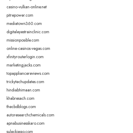
casino-vulkan-online.net
pitrepower.com
mediatown360.com
digitaleyestrainclinic.com
missionposible.com
online-casinos-vegas.com
xfinityrouterlogin.com
marketingjacks.com
topappliancereviews.com
trickytechupdates.com
hindiabhimaan.com
khabresach.com
thecbdblogs.com
autoresearchchemicals.com
apnabusinesskaro.com
suleckiego.com