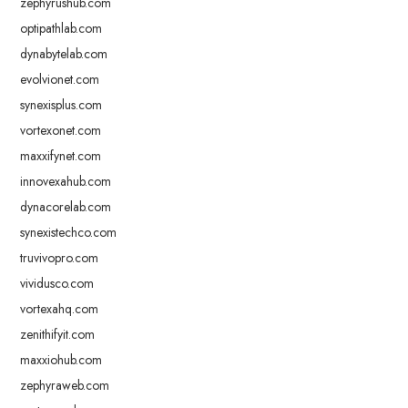
zephyrushub.com
optipathlab.com
dynabytelab.com
evolvionet.com
synexisplus.com
vortexonet.com
maxxifynet.com
innovexahub.com
dynacorelab.com
synexistechco.com
truvivopro.com
vividusco.com
vortexahq.com
zenithifyit.com
maxxiohub.com
zephyraweb.com