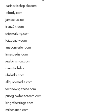
casino-tischspiele.com
otbody.com
jamestrust.net
trenz24.com
skipworking.com
loizbeauty.com
anyconverter.com
timespedia.com
jejakkrismon.com
diemthole.biz
ufabetkk.com
allquickmedia.com
technewsgazette.com
pureglowfacecream.com
kingofherrings.com
mrbetjapan.com