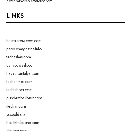
getcaminorealestateusa.xyz
LINKS
baeckereiweber.com
peoplemagazine.info
techashes.com
canyouwash.co
havadisantalya.com
techdtimes.com
techieboot.com
gundembalikesir.com
itechar.com
yesbold.com
healthhubzone.com
ebaraat.com