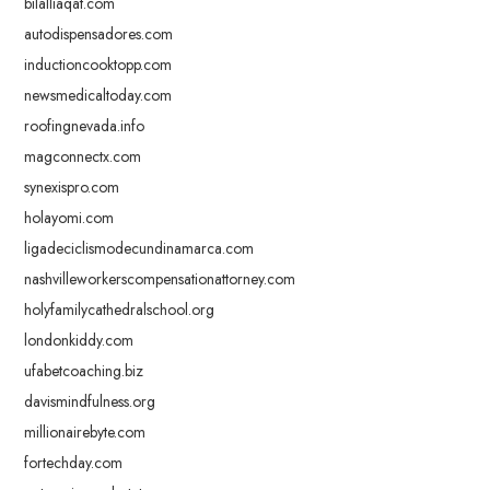
bilalliaqat.com
autodispensadores.com
inductioncooktopp.com
newsmedicaltoday.com
roofingnevada.info
magconnectx.com
synexispro.com
holayomi.com
ligadeciclismodecundinamarca.com
nashvilleworkerscompensationattorney.com
holyfamilycathedralschool.org
londonkiddy.com
ufabetcoaching.biz
davismindfulness.org
millionairebyte.com
fortechday.com