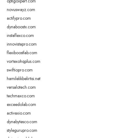
optigoxpert.com
novuswayz.com
actifypro.com
dynaboostx.com
instaflexco.com
innovistapro.com
flexiboostlab.com
vortexohqplus.com
swiftiopro.com
hamilelikbelirtisi.net
versalotech.com
techmaxco.com
exceedolab.com
activaxio.com
dynabytesco.com
stylegurupro.com