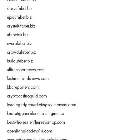
storyufabet.biz
epicufabet.biz
crystalufabet.biz
ufabetok.biz
everufabet.biz
crowdufabet.biz
buildufabet.biz
alltransportnews.com
fashiontrandsnews.com
bbcreporters.com
cryptocasinoguid.com
leadingedgemarketingsolutionsmi.com
kastratigeneralcontractinginc.co
bestwholesalenfljerseysshop.com
openlivinglabdays14.com
ayurvedakonsultti-kari-nokela.com