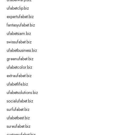
ufabetclip.biz
expertufabet.biz
fantasyufabet.biz
ufabetsiam.biz
swissufabet.biz
ufabetbusiness.biz
greenufabet.biz
ufabetcolor.biz
extraufabet.biz
ufabetlife.biz
ufabetsolutions.biz
socialufabet.biz
surfufabet.biz
ufabetbest.biz
sureufabet.biz
customufabet.biz