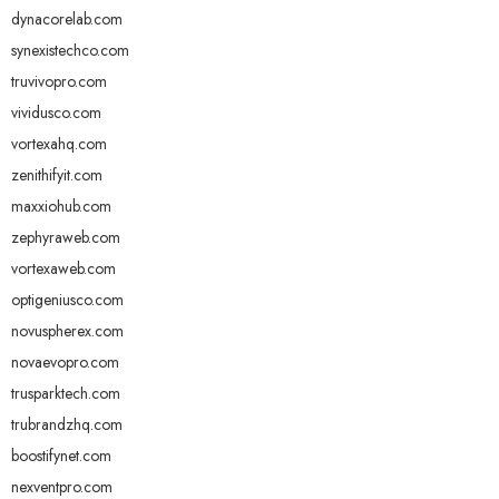
dynacorelab.com
synexistechco.com
truvivopro.com
vividusco.com
vortexahq.com
zenithifyit.com
maxxiohub.com
zephyraweb.com
vortexaweb.com
optigeniusco.com
novuspherex.com
novaevopro.com
trusparktech.com
trubrandzhq.com
boostifynet.com
nexventpro.com