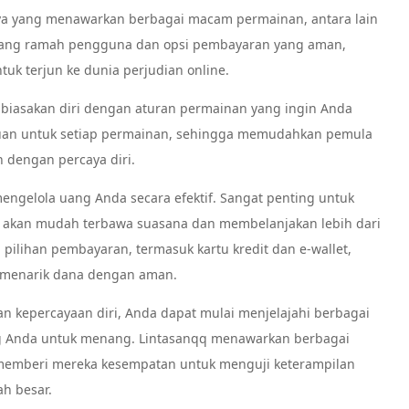
aya yang menawarkan berbagai macam permainan, antara lain
yang ramah pengguna dan opsi pembayaran yang aman,
uk terjun ke dunia perjudian online.
biasakan diri dengan aturan permainan yang ingin Anda
duan untuk setiap permainan, sehingga memudahkan pemula
 dengan percaya diri.
mengelola uang Anda secara efektif. Sangat penting untuk
 akan mudah terbawa suasana dan membelanjakan lebih dari
lihan pembayaran, termasuk kartu kredit dan e-wallet,
menarik dana dengan aman.
 kepercayaan diri, Anda dapat mulai menjelajahi berbagai
g Anda untuk menang. Lintasanqq menawarkan berbagai
 memberi mereka kesempatan untuk menguji keterampilan
h besar.