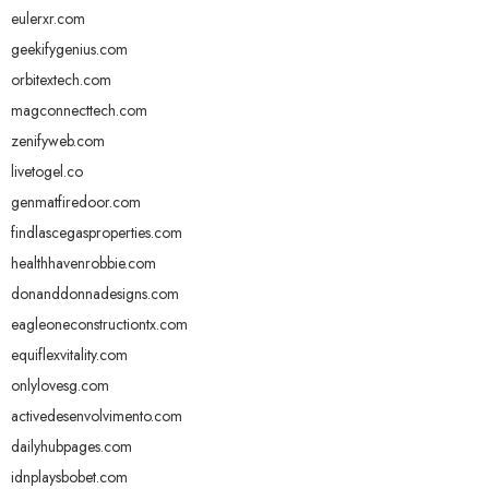
eulerxr.com
geekifygenius.com
orbitextech.com
magconnecttech.com
zenifyweb.com
livetogel.co
genmatfiredoor.com
findlascegasproperties.com
healthhavenrobbie.com
donanddonnadesigns.com
eagleoneconstructiontx.com
equiflexvitality.com
onlylovesg.com
activedesenvolvimento.com
dailyhubpages.com
idnplaysbobet.com