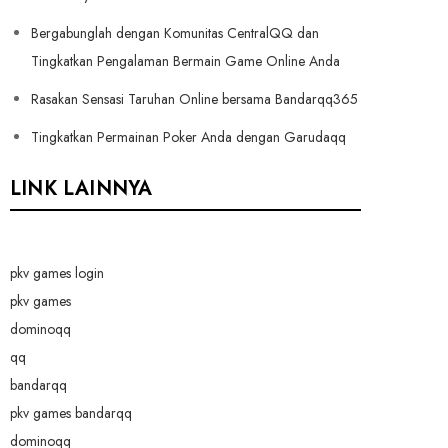
Bergabunglah dengan Komunitas CentralQQ dan
Tingkatkan Pengalaman Bermain Game Online Anda
Rasakan Sensasi Taruhan Online bersama Bandarqq365
Tingkatkan Permainan Poker Anda dengan Garudaqq
LINK LAINNYA
pkv games login
pkv games
dominoqq
qq
bandarqq
pkv games bandarqq
dominoqq