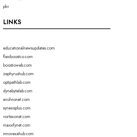
pkv
LINKS
educationalnewsupdates.com
flexiboostco.com
boostioweb.com
zephyrushub.com
optipathlab.com
dynabytelab.com
evolvionet.com
synexisplus.com
vortexonet.com
maxxifynet.com
innovexahub.com