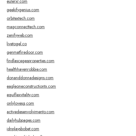
eulerxr.com
geekifygenius.com
orbitextech.com
magconnecttech.com
zenifyweb.com
livetogel.co
genmatfiredoor.com
findlascegasproperties.com
healthhavenrobbie.com
donanddonnadesigns.com
eagleoneconstructiontx.com
equiflexvitality.com
onlylovesg.com
activedesenvolvimento.com
dailyhubpages.com
idnplaysbobet.com