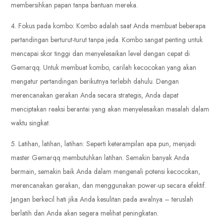
membersihkan papan tanpa bantuan mereka.
4. Fokus pada kombo: Kombo adalah saat Anda membuat beberapa
pertandingan berturut-turut tanpa jeda. Kombo sangat penting untuk
mencapai skor tinggi dan menyelesaikan level dengan cepat di
Gemarqq. Untuk membuat kombo, carilah kecocokan yang akan
mengatur pertandingan berikutnya terlebih dahulu. Dengan
merencanakan gerakan Anda secara strategis, Anda dapat
menciptakan reaksi berantai yang akan menyelesaikan masalah dalam
waktu singkat.
5. Latihan, latihan, latihan: Seperti keterampilan apa pun, menjadi
master Gemarqq membutuhkan latihan. Semakin banyak Anda
bermain, semakin baik Anda dalam mengenali potensi kecocokan,
merencanakan gerakan, dan menggunakan power-up secara efektif.
Jangan berkecil hati jika Anda kesulitan pada awalnya – teruslah
berlatih dan Anda akan segera melihat peningkatan.