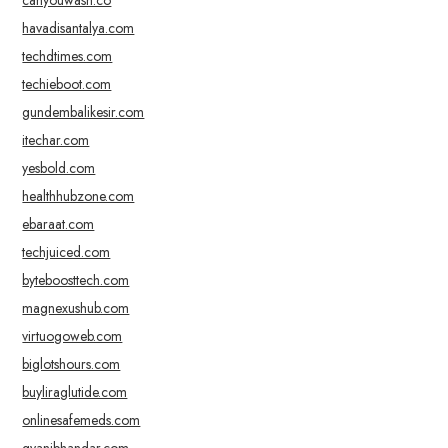
canyouwash.co
havadisantalya.com
techdtimes.com
techieboot.com
gundembalikesir.com
itechar.com
yesbold.com
healthhubzone.com
ebaraat.com
techjuiced.com
byteboosttech.com
magnexushub.com
virtuogoweb.com
biglotshours.com
buyliraglutide.com
onlinesafemeds.com