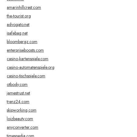
amarinhillcrest.com
the-tourist.org
advogato.net
isafebag.net
bloombergz.com
enterpriseboosts.com
casino-kartenspiele.com
casino-automatenspiele.org
casino-tischspiele.com
otbody.com
jamestrust.net
trenz24.com
skipworking.com
loizbeauty.com
anyconverter.com
timespedia.com