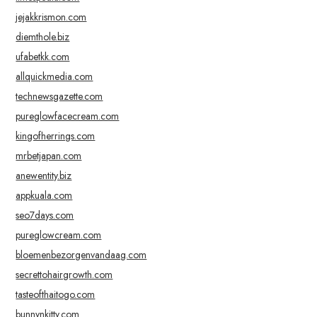
jejakkrismon.com
diemthole.biz
ufabetkk.com
allquickmedia.com
technewsgazette.com
pureglowfacecream.com
kingofherrings.com
mrbetjapan.com
anewentity.biz
appkuala.com
seo7days.com
pureglowcream.com
bloemenbezorgenvandaag.com
secrettohairgrowth.com
tasteofthaitogo.com
bunnynkitty.com