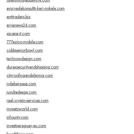
openlivinglabdays14.com
ayurvedakonsultti-kari-nokela.com
antitraders.biz
aryanews24.com
xscape-it.com
777azino-mobile.com
cobbseniorbowl.com
technowdesign.com
durexsecurityandshipping.com
cityroofingandplannig.com
ivdabergasa.com
juyultadesga.com
real-crypto-services.com
mypetzworld.com
infounty.com
investparaguay-eu.com