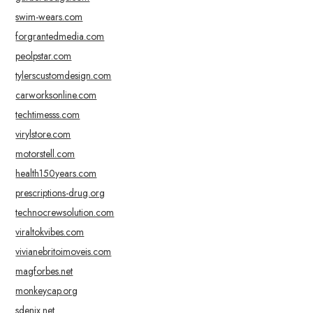
swim-wears.com
forgrantedmedia.com
peolpstar.com
tylerscustomdesign.com
carworksonline.com
techtimesss.com
virylstore.com
motorstell.com
health150years.com
prescriptions-drug.org
technocrewsolution.com
viraltokvibes.com
vivianebritoimoveis.com
magforbes.net
monkeycap.org
sdenix.net