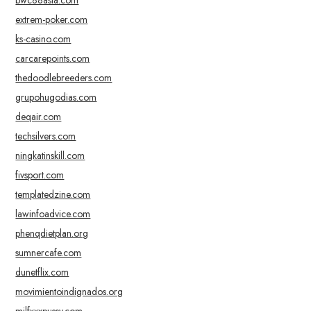
bwc88asia.com
extrem-poker.com
ks-casino.com
carcarepoints.com
thedoodlebreeders.com
grupohugodias.com
deqair.com
techsilvers.com
ningkatinskill.com
fivsport.com
templatedzine.com
lawinfoadvice.com
phenqdietplan.org
sumnercafe.com
dunetflix.com
movimientoindignados.org