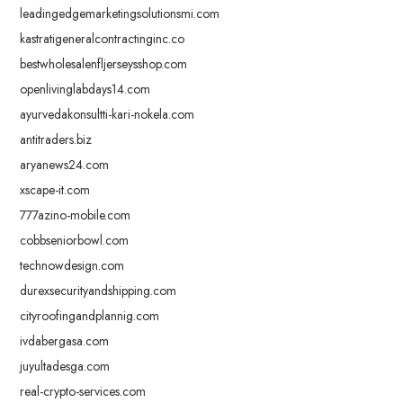
leadingedgemarketingsolutionsmi.com
kastratigeneralcontractinginc.co
bestwholesalenfljerseysshop.com
openlivinglabdays14.com
ayurvedakonsultti-kari-nokela.com
antitraders.biz
aryanews24.com
xscape-it.com
777azino-mobile.com
cobbseniorbowl.com
technowdesign.com
durexsecurityandshipping.com
cityroofingandplannig.com
ivdabergasa.com
juyultadesga.com
real-crypto-services.com