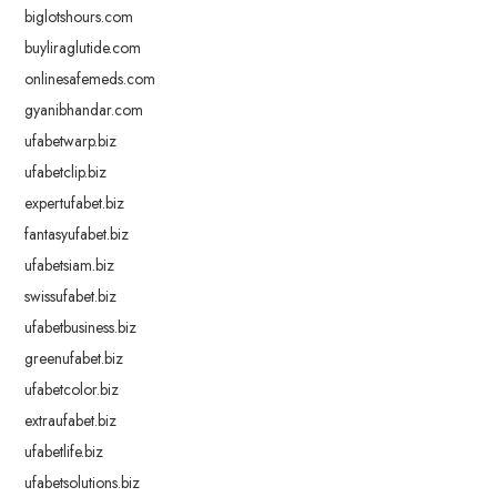
biglotshours.com
buyliraglutide.com
onlinesafemeds.com
gyanibhandar.com
ufabetwarp.biz
ufabetclip.biz
expertufabet.biz
fantasyufabet.biz
ufabetsiam.biz
swissufabet.biz
ufabetbusiness.biz
greenufabet.biz
ufabetcolor.biz
extraufabet.biz
ufabetlife.biz
ufabetsolutions.biz