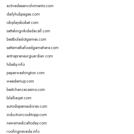
activedesenvolvimento.com
dailyhubpages.com
idnplaysbobet.com
sattakingvikidadacall.com
bestbolaslotgames.com
sattamatkafixedgamehere.com
entrepreneurguardian.com
hibaby.info
paperwashington.com
weedemup.com
bestchancecasino.com
bilalliaqat.com
autodispensadores.com
inductioncooktopp.com
newsmedicaltoday.com
roofingnevada.info