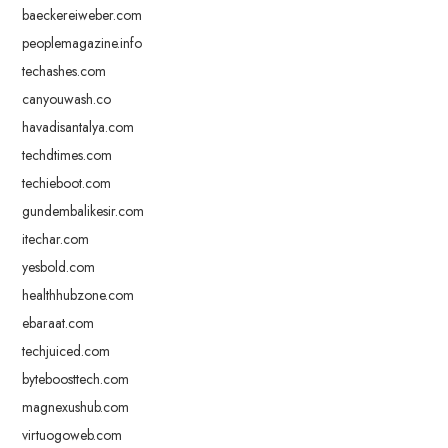
baeckereiweber.com
peoplemagazine.info
techashes.com
canyouwash.co
havadisantalya.com
techdtimes.com
techieboot.com
gundembalikesir.com
itechar.com
yesbold.com
healthhubzone.com
ebaraat.com
techjuiced.com
byteboosttech.com
magnexushub.com
virtuogoweb.com