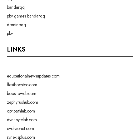
bandarqq
pkv games bandarqq
dominoqq
pkv
LINKS
educationalnewsupdates.com
flexiboostco.com
boostioweb.com
zephyrushub.com
optipathlab.com
dynabytelab.com
evolvionet.com
synexisplus.com