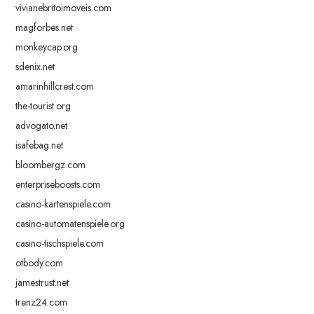
vivianebritoimoveis.com
magforbes.net
monkeycap.org
sdenix.net
amarinhillcrest.com
the-tourist.org
advogato.net
isafebag.net
bloombergz.com
enterpriseboosts.com
casino-kartenspiele.com
casino-automatenspiele.org
casino-tischspiele.com
otbody.com
jamestrust.net
trenz24.com