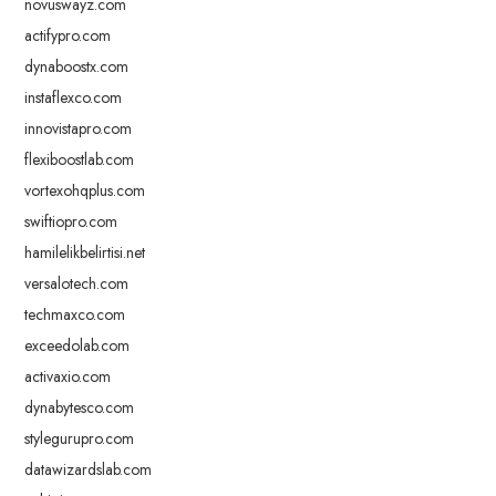
novuswayz.com
actifypro.com
dynaboostx.com
instaflexco.com
innovistapro.com
flexiboostlab.com
vortexohqplus.com
swiftiopro.com
hamilelikbelirtisi.net
versalotech.com
techmaxco.com
exceedolab.com
activaxio.com
dynabytesco.com
stylegurupro.com
datawizardslab.com