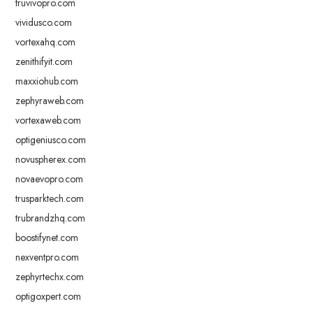
truvivopro.com
vividusco.com
vortexahq.com
zenithifyit.com
maxxiohub.com
zephyraweb.com
vortexaweb.com
optigeniusco.com
novuspherex.com
novaevopro.com
trusparktech.com
trubrandzhq.com
boostifynet.com
nexventpro.com
zephyrtechx.com
optigoxpert.com