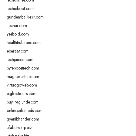
techdtimes.com
techieboot.com
gundembalikesir.com
itechar.com
yesbold.com
healthhubzone.com
ebaraat.com
techjuiced.com
byteboosttech.com
magnexushub.com
virtuogoweb.com
biglotshours.com
buyliraglutide.com
onlinesafemeds.com
gyanibhandar.com
ufabetwarp.biz