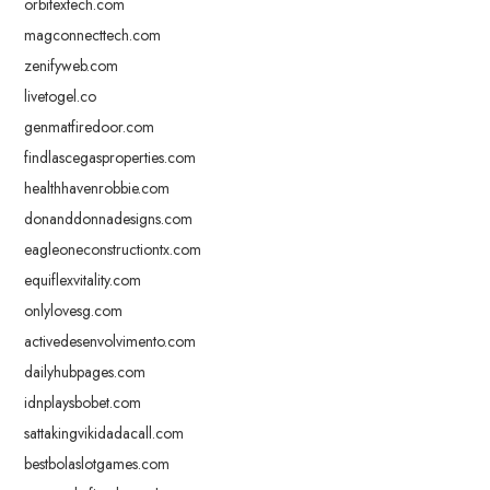
orbitextech.com
magconnecttech.com
zenifyweb.com
livetogel.co
genmatfiredoor.com
findlascegasproperties.com
healthhavenrobbie.com
donanddonnadesigns.com
eagleoneconstructiontx.com
equiflexvitality.com
onlylovesg.com
activedesenvolvimento.com
dailyhubpages.com
idnplaysbobet.com
sattakingvikidadacall.com
bestbolaslotgames.com