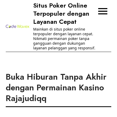
Skip
Situs Poker Online
to
Terpopuler dengan
content
Layanan Cepat
Mainkan di situs poker online
terpopuler dengan layanan cepat.
Nikmati permainan poker tanpa
gangguan dengan dukungan
layanan pelanggan yang responsif.
Buka Hiburan Tanpa Akhir
dengan Permainan Kasino
Rajajudiqq