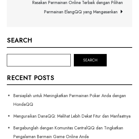
Rasakan Permainan Online Terbaik dengan Pilihan
Permainan ElangQQ yang Mengesankan
SEARCH
SEARCH
RECENT POSTS
Bersiaplah untuk Meningkatkan Permainan Poker Anda dengan
HondaQQ
Menguraikan DanaQQ: Melihat Lebih Dekat Fitur dan Manfaatnya
Bergabunglah dengan Komunitas CentralQQ dan Tingkatkan
Pengalaman Bermain Game Online Anda