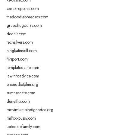
ks-casino.com
carcarepoints.com
thedoodlebreeders.com
grupohugodias.com
deqair.com
techsilvers.com
ningkatinskill.com
fivsport.com
templatedzine.com
lawinfoadvice.com
phenqdietplan.org
sumnercafe.com
dunetflix.com
movimientoindignados.org
milfxxxpussy.com
uptodatefamily.com