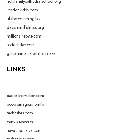
holyfamilycathedralschool.org
londonkiddy.com
ufabetcoaching.biz
davismindfulness.org
millionairebyte.com
fortechday.com
getcaminorealestateusa.xyz
LINKS
baeckereiweber.com
peoplemagazine.info
techashes.com
canyouwash.co
havadisantalya.com