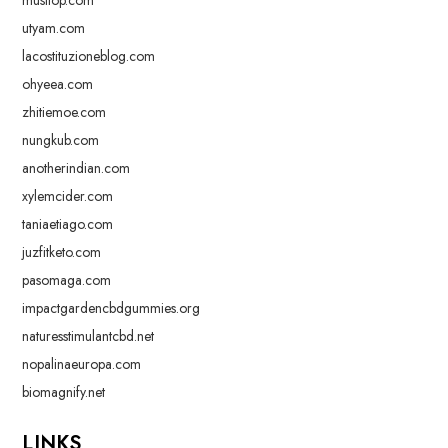
musitop.com
utyam.com
lacostituzioneblog.com
ohyeea.com
zhitiemoe.com
nungkub.com
anotherindian.com
xylemcider.com
taniaetiago.com
juzfitketo.com
pasomaga.com
impactgardencbdgummies.org
naturesstimulantcbd.net
nopalinaeuropa.com
biomagnify.net
LINKS