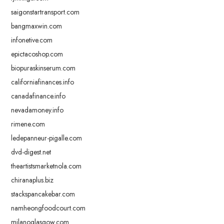
saigonstartransport.com
bangmaxwin.com
infonetive.com
epictacoshop.com
biopuraskinserum.com
californiafinances.info
canadafinance.info
nevadamoney.info
rimene.com
ledepanneur-pigalle.com
dvd-digest.net
theartistsmarketnola.com
chiranaplus.biz
stackspancakebar.com
namheongfoodcourt.com
milanoglasgow.com