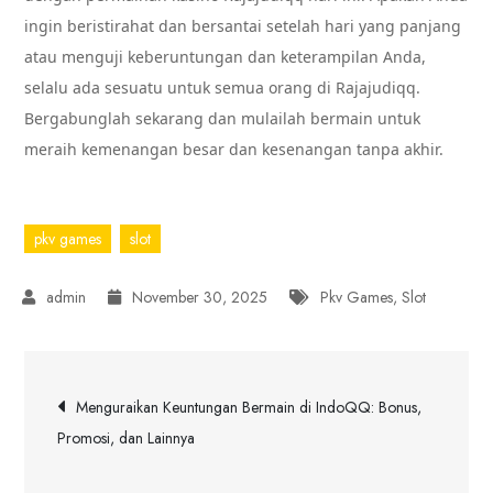
ingin beristirahat dan bersantai setelah hari yang panjang
atau menguji keberuntungan dan keterampilan Anda,
selalu ada sesuatu untuk semua orang di Rajajudiqq.
Bergabunglah sekarang dan mulailah bermain untuk
meraih kemenangan besar dan kesenangan tanpa akhir.
pkv games
slot
November 30, 2025
Pkv Games
,
Slot
Post
Menguraikan Keuntungan Bermain di IndoQQ: Bonus,
navigation
Promosi, dan Lainnya