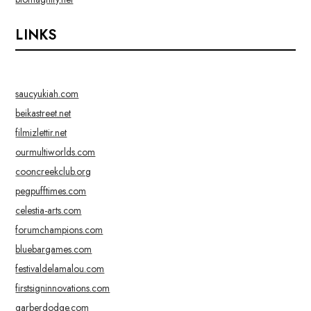
LINKS
saucyukiah.com
beikastreet.net
filmizlettir.net
ourmultiworlds.com
cooncreekclub.org
pegpufftimes.com
celestia-arts.com
forumchampions.com
bluebargames.com
festivaldelamalou.com
firstsigninnovations.com
garberdodge.com