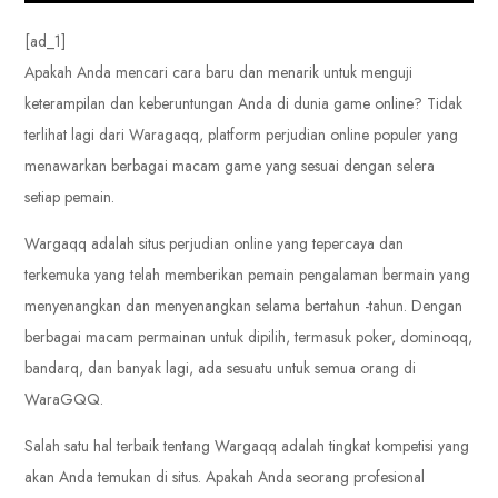
[ad_1]
Apakah Anda mencari cara baru dan menarik untuk menguji
keterampilan dan keberuntungan Anda di dunia game online? Tidak
terlihat lagi dari Waragaqq, platform perjudian online populer yang
menawarkan berbagai macam game yang sesuai dengan selera
setiap pemain.
Wargaqq adalah situs perjudian online yang tepercaya dan
terkemuka yang telah memberikan pemain pengalaman bermain yang
menyenangkan dan menyenangkan selama bertahun -tahun. Dengan
berbagai macam permainan untuk dipilih, termasuk poker, dominoqq,
bandarq, dan banyak lagi, ada sesuatu untuk semua orang di
WaraGQQ.
Salah satu hal terbaik tentang Wargaqq adalah tingkat kompetisi yang
akan Anda temukan di situs. Apakah Anda seorang profesional