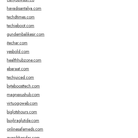
havadisantalya.com
techdtimes.com
techieboot.com
gundembalikesir.com
itechar.com
yesbold.com
healthhubzone.com
ebaraat.com
techjuiced.com
byteboosttech.com
magnexushub.com
virtuogoweb.com
biglotshours.com
buyliraglutide.com
onlinesafemeds.com
gyanibhandar.com