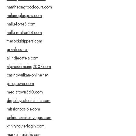
namheongfoodcourt.com
milanoglasgow.com
hallu-forte3.com
hallu-motion24.com
therockskippers.com
granfoss.net
allindiacafela.com
alpineskiracing2007.com
casino-vulkan-online.net
pitrepower.com
mediatown360.com
digitaleyestrainclinic.com
missionposible.com
online-casinos-vegas.com
xfinityrouterlogin.com
marketingjacks.com